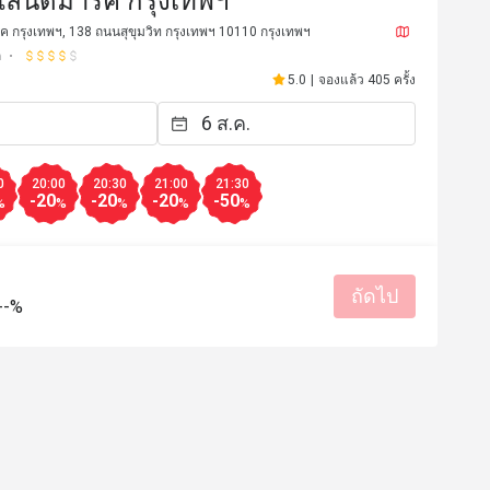
ลนด์มาร์ค กรุงเทพฯ
 กรุงเทพฯ, 138 ถนนสุขุมวิท กรุงเทพฯ 10110 กรุงเทพฯ
ก
5.0
|
จองแล้ว 405 ครั้ง
0
20:00
20:30
21:00
21:30
-20
-20
-20
-50
%
%
%
%
%
ถัดไป
--%
28 มี.ค. 2569
ณ์ดี
บริการแบบมืออาชีพ
มีประโยชน์ (0)