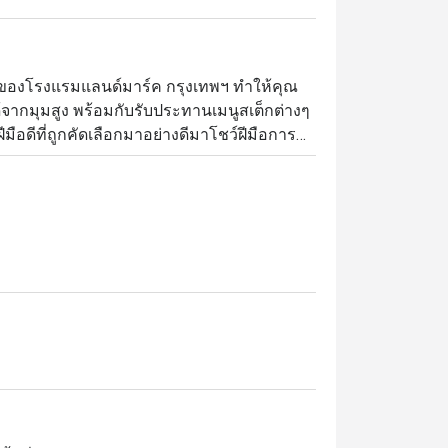
น 31 ของโรงแรมแลนด์มาร์ค กรุงเทพฯ ทำให้คุณ
้จากมุมสูง พร้อมกับรับประทานเมนูสเต็กต่างๆ 
มือดีที่ถูกคัดเลือกมาอย่างดีมาโชว์ฝีมือการ
งทางร้านนั้นเป็นการผสมผสานความคลาสสิค
ลินไปกับมื้ออาหารที่น่าจดจำไม่รู้ลืมเลยที