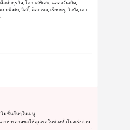
 มื้อค่ำธุรกิจ, โอกาสพิเศษ, ฉลองวันเกิด,
พิเศษ, วิสกี้, ค็อกเทล, เรียบหรู, วิวปัง, เลา
น
โมชั่นอื่นๆในเมนู
 ร้านอาหารอาจขอให้คุณรอในช่วงชั่วโมงเร่งด่วน