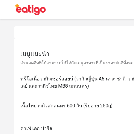
เมนูแนะนำ
ส่วนลดอีททิโก้สามารถใช้ได้กับเมนูอาหารที่เป็นราคาปกติทั้งหมด 
ทรีโอเนื้อวากิวเซอร์ลอยน์ (วากิวญี่ปุ่น A5 นางาซากิ, ว
เลย์ และวากิวไทย MB8 สกลนคร)
เนื้อไทยวากิวสกลนคร 600 วัน (ริบอาย 250g)
คาเฟ่ เดอ ปารีส