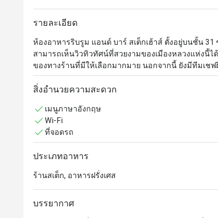
รายละเอียด
ห้องอาหารริบรูม แอนด์ บาร์ สเต็กเฮ้าส์ ตั้งอยู่บนชั้
สามารถเห็นวิวทิวทัศน์ที่สวยงามของเมืองหลวงแห่งนี้ได
ของทางร้านที่มีให้เลือกมากมาย นอกจากนี้ ยังมีทีมเชฟฝี
ปรุงอาหารในครัวแบบเปิดโล่งกลางร้าน ซึ่งอาหารขอ
และร่วมสมัยเอาไว้ด้วยกันอย่างลงตัว ทำให้คุณได้เพลิดเพ
สิ่งอำนวยความสะดวก
เดียว
เมนูภาษาอังกฤษ
Wi-Fi
ที่จอดรถ
ประเภทอาหาร
ร้านสเต็ก, อาหารฝรั่งเศส
บรรยากาศ