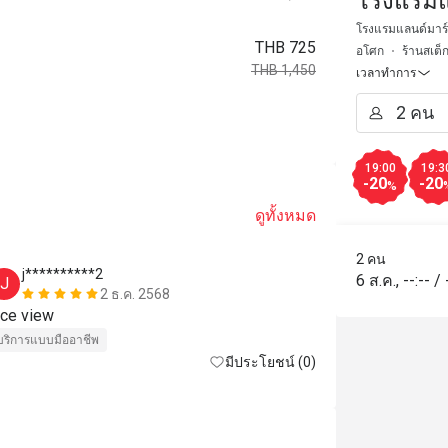
โรงแรมแ
โรงแรมแลนด์มาร์ค
THB 725
อโศก
ร้านสเต็
THB 1,450
เวลาทำการ
19:00
19:3
-20
-20
%
ดูทั้งหมด
2 คน
j**********2
J*****E
6 ส.ค.
,
--:--
/
J
J
2 ธ.ค. 2568
nice view 
ได้รับประสบการ
บริการแบบมืออาชีพ
มีประโยชน์ (0)