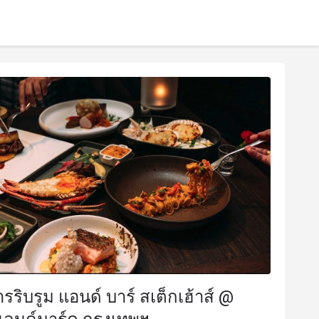
รริบรูม แอนด์ บาร์ สเต็กเฮ้าส์ @