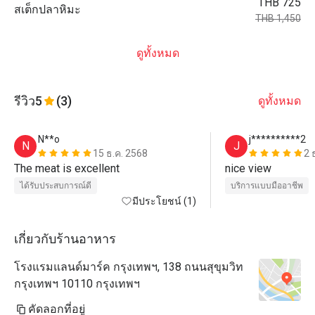
THB 725
สเต็กปลาหิมะ
THB 1,450
ดูทั้งหมด
รีวิว
5
(3)
ดูทั้งหมด
N**o
j**********2
N
J
15 ธ.ค. 2568
2 
The meat is excellent
nice view 
ได้รับประสบการณ์ดี
บริการแบบมืออาชีพ
มีประโยชน์ (1)
เกี่ยวกับร้านอาหาร
โรงแรมแลนด์มาร์ค กรุงเทพฯ, 138 ถนนสุขุมวิท
กรุงเทพฯ 10110 กรุงเทพฯ
คัดลอกที่อยู่