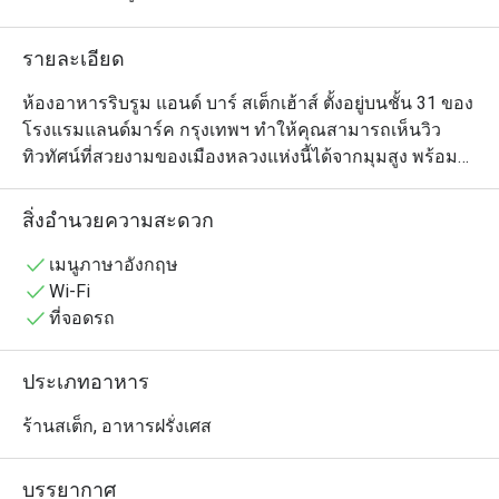
รายละเอียด
ห้องอาหารริบรูม แอนด์ บาร์ สเต็กเฮ้าส์ ตั้งอยู่บนชั้น 31 ของ
โรงแรมแลนด์มาร์ค กรุงเทพฯ ทำให้คุณสามารถเห็นวิว
ทิวทัศน์ที่สวยงามของเมืองหลวงแห่งนี้ได้จากมุมสูง พร้อม
กับรับประทานเมนูสเต็กต่างๆ ของทางร้านที่มีให้เลือก
มากมาย นอกจากนี้ ยังมีทีมเชฟฝีมือดีที่ถูกคัดเลือกมาอย่างดี
สิ่งอำนวยความสะดวก
มาโชว์ฝีมือการปรุงอาหารในครัวแบบเปิดโล่งกลางร้าน ซึ่ง
อาหารของทางร้านนั้นเป็นการผสมผสานความคลาสสิค
เมนูภาษาอังกฤษ
และร่วมสมัยเอาไว้ด้วยกันอย่างลงตัว ทำให้คุณได้
Wi-Fi
เพลิดเพลินไปกับมื้ออาหารที่น่าจดจำไม่รู้ลืมเลยทีเดียว
ที่จอดรถ
ประเภทอาหาร
ร้านสเต็ก, อาหารฝรั่งเศส
บรรยากาศ