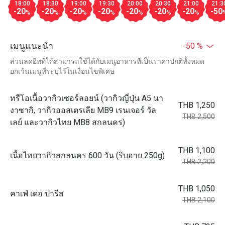
18:00
18:30
19:00
19:30
20:00
20:30
21:00
21:3
-20
-20
-20
-20
-20
-20
-20
-50
%
%
%
%
%
%
%
เมนูแนะนำ
-50 %
ส่วนลดอีททิโก้สามารถใช้ได้กับเมนูอาหารที่เป็นราคาปกติทั้งหมด
ยกเว้นเมนูที่ระบุไว้ในเงื่อนไขพิเศษ
ทรีโอเนื้อวากิวเซอร์ลอยน์ (วากิวญี่ปุ่น A5 นา
THB 1,250
งาซากิ, วากิวออสเตรเลีย MB9 เรนเจอร์ วัล
THB 2,500
เลย์ และวากิวไทย MB8 สกลนคร)
THB 1,100
เนื้อไทยวากิวสกลนคร 600 วัน (ริบอาย 250g)
THB 2,200
THB 1,050
คาเฟ่ เดอ ปารีส
THB 2,100