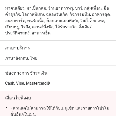
มาคนเดียว, มาเป็นกลุ่ม, ร้านอาหารหรู, บาร์, กลุ่มเพื่อน, มื้อ
ค่ำธุรกิจ, โอกาสพิเศษ, ฉลองวันเกิด, กิจกรรมทีม, อาหารชุด,
อะลาคาร์ท, คนรักเนื้อ, ค็อกเทลแบบพิเศษ, วิสกี้, ค็อกเทล,
เรียบหรู, วิวปัง, เลานจ์นั่งชิล, ได้รับรางวัล, ดั้งเดิม/
ประวัติศาสตร์, อาหารเย็น
ภาษาบริการ
ภาษาอังกฤษ, ไทย
ช่องทางการชำระเงิน
Cash, Visa, Mastercard®
เงื่อนไขพิเศษ
- ส่วนลดไม่สามารถใช้ได้กับเมนูเซ็ต และรายการโปรโม
ชั่นอื่นๆในเมนู