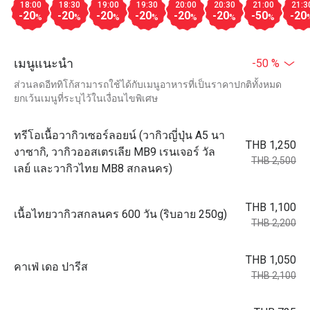
18:00
18:30
19:00
19:30
20:00
20:30
21:00
21:3
-20
-20
-20
-20
-20
-20
-50
-20
%
%
%
%
%
%
%
เมนูแนะนำ
-50 %
ส่วนลดอีททิโก้สามารถใช้ได้กับเมนูอาหารที่เป็นราคาปกติทั้งหมด
ยกเว้นเมนูที่ระบุไว้ในเงื่อนไขพิเศษ
ทรีโอเนื้อวากิวเซอร์ลอยน์ (วากิวญี่ปุ่น A5 นา
THB 1,250
งาซากิ, วากิวออสเตรเลีย MB9 เรนเจอร์ วัล
THB 2,500
เลย์ และวากิวไทย MB8 สกลนคร)
THB 1,100
เนื้อไทยวากิวสกลนคร 600 วัน (ริบอาย 250g)
THB 2,200
THB 1,050
คาเฟ่ เดอ ปารีส
THB 2,100