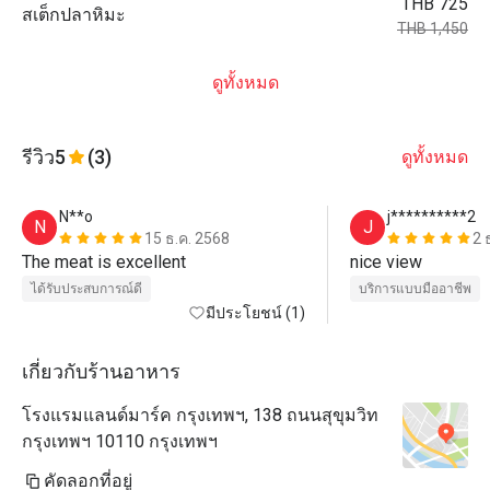
THB 725
สเต็กปลาหิมะ
THB 1,450
ดูทั้งหมด
รีวิว
5
(3)
ดูทั้งหมด
N**o
j**********2
N
J
15 ธ.ค. 2568
2 
The meat is excellent
nice view 
ได้รับประสบการณ์ดี
บริการแบบมืออาชีพ
มีประโยชน์ (1)
เกี่ยวกับร้านอาหาร
โรงแรมแลนด์มาร์ค กรุงเทพฯ, 138 ถนนสุขุมวิท
กรุงเทพฯ 10110 กรุงเทพฯ
คัดลอกที่อยู่