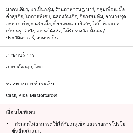
มาคนเดียว, มาเป็นกลุ่ม, ร้านอาหารหรู, บาร์, กลุ่มเพื่อน, มื้อ
ค่ำธุรกิจ, โอกาสพิเศษ, ฉลองวันเกิด, กิจกรรมทีม, อาหารชุด,
อะลาคาร์ท, คนรักเนื้อ, ค็อกเทลแบบพิเศษ, วิสกี้, ค็อกเทล,
เรียบหรู, วิวปัง, เลานจ์นั่งชิล, ได้รับรางวัล, ดั้งเดิม/
ประวัติศาสตร์, อาหารเย็น
ภาษาบริการ
ภาษาอังกฤษ, ไทย
ช่องทางการชำระเงิน
Cash, Visa, Mastercard®
เงื่อนไขพิเศษ
- ส่วนลดไม่สามารถใช้ได้กับเมนูเซ็ต และรายการโปรโม
ชั่นอื่นๆในเมนู