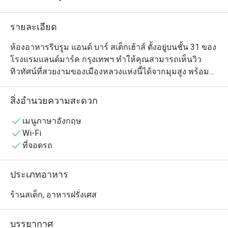
รายละเอียด
ห้องอาหารริบรูม แอนด์ บาร์ สเต็กเฮ้าส์ ตั้งอยู่บนชั้น 31 ของ
โรงแรมแลนด์มาร์ค กรุงเทพฯ ทำให้คุณสามารถเห็นวิว
ทิวทัศน์ที่สวยงามของเมืองหลวงแห่งนี้ได้จากมุมสูง พร้อม
กับรับประทานเมนูสเต็กต่างๆ ของทางร้านที่มีให้เลือก
มากมาย นอกจากนี้ ยังมีทีมเชฟฝีมือดีที่ถูกคัดเลือกมาอย่างดี
สิ่งอำนวยความสะดวก
มาโชว์ฝีมือการปรุงอาหารในครัวแบบเปิดโล่งกลางร้าน ซึ่ง
อาหารของทางร้านนั้นเป็นการผสมผสานความคลาสสิค
เมนูภาษาอังกฤษ
และร่วมสมัยเอาไว้ด้วยกันอย่างลงตัว ทำให้คุณได้
Wi-Fi
เพลิดเพลินไปกับมื้ออาหารที่น่าจดจำไม่รู้ลืมเลยทีเดียว
ที่จอดรถ
ประเภทอาหาร
ร้านสเต็ก, อาหารฝรั่งเศส
บรรยากาศ