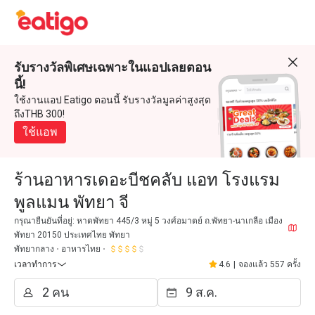
รับรางวัลพิเศษเฉพาะในแอปเลยตอน
นี้!
ใช้งานแอป Eatigo ตอนนี้ รับรางวัลมูลค่าสูงสุด
ถึงTHB 300!
ใช้แอพ
ร้านอาหารเดอะบีชคลับ แอท โรงแรม
พูลแมน พัทยา จี
กรุณายืนยันที่อยู่: หาดพัทยา 445/3 หมู่ 5 วงศ์อมาตย์ ถ.พัทยา-นาเกลือ เมือง
พัทยา 20150 ประเทศไทย พัทยา
พัทยากลาง
อาหารไทย
เวลาทำการ
4.6
|
จองแล้ว 557 ครั้ง