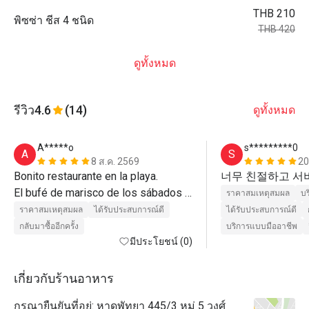
THB 210
พิซซ่า ชีส 4 ชนิด
THB 420
ดูทั้งหมด
รีวิว
4.6
(14)
ดูทั้งหมด
A*****o
s*********0
A
S
8 ส.ค. 2569
20
Bonito restaurante en la playa.

너무 친절하고 서
El bufé de marisco de los sábados 
ราคาสมเหตุสมผล
บร
está muy bien y el precio es 
ราคาสมเหตุสมผล
ได้รับประสบการณ์ดี
ได้รับประสบการณ์ดี
interesante con el descuento de 
กลับมาซื้ออีกครั้ง
บริการแบบมืออาชีพ
Eatigo.

มีประโยชน์ (0)
Puedes descorchar tu propia botella 
por 500 baht.
เกี่ยวกับร้านอาหาร
กรุณายืนยันที่อยู่: หาดพัทยา 445/3 หมู่ 5 วงศ์