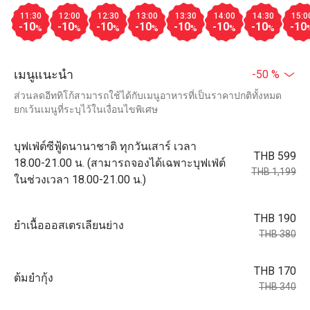
11:30
12:00
12:30
13:00
13:30
14:00
14:30
15:0
-10
-10
-10
-10
-10
-10
-10
-10
%
%
%
%
%
%
%
เมนูแนะนำ
-50 %
ส่วนลดอีททิโก้สามารถใช้ได้กับเมนูอาหารที่เป็นราคาปกติทั้งหมด
ยกเว้นเมนูที่ระบุไว้ในเงื่อนไขพิเศษ
บุฟเฟ่ต์ซีฟู้ดนานาชาติ ทุกวันเสาร์ เวลา
THB 599
18.00-21.00 น. (สามารถจองได้เฉพาะบุฟเฟ่ต์
THB 1,199
ในช่วงเวลา 18.00-21.00 น.)
THB 190
ยำเนื้อออสเตรเลียนย่าง
THB 380
THB 170
ต้มยำกุ้ง
THB 340