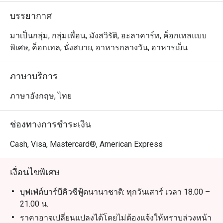
oysters. The buffet also features a global selection 
บรรยากาศ
including a sushi and sashimi station, French cold cuts and 
cheeses, a live carving station, freshly made pasta and 
มาเป็นกลุ่ม, กลุ่มเพื่อน, มังสวิรัติ, อะลาคาร์ท, ค็อกเทลแบบ
pizza, wok-fried specialties, Thai noodles, and a variety of 
พิเศษ, ค็อกเทล, นั่งสบาย, อาหารกลางวัน, อาหารเย็น
international desserts - perfect for a memorable culinary 
journey by the sea.

ภาษาบริการ
ภาษาอังกฤษ, ไทย
ช่องทางการชำระเงิน
Cash, Visa, Mastercard®, American Express
เงื่อนไขพิเศษ
บุฟเฟ่ต์บาร์บีคิวซีฟู้ดนานาชาติ: ทุกวันเสาร์ เวลา 18.00 –
21.00 น.
ราคาอาจเปลี่ยนแปลงได้โดยไม่ต้องแจ้งให้ทราบล่วงหน้า