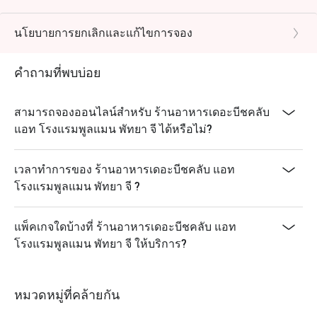
ในช่วงวันหยุดนักขัตฤกษ์และงานพิเศษ (เช่น คริสต์มาส ปี
ใหม่ วันวาเลนไทน์ เป็นต้น)
นโยบายการยกเลิกและแก้ไขการจอง
โปรดมาถึงตรงเวลาเพื่อให้แน่ใจว่าคุณจองโต๊ะและได้รับ
สิทธิ์ส่วนลด การจองจะถือเป็นโมฆะหากคุณมาถึงก่อน
คำถามที่พบบ่อย
หรือหลังเวลาที่จองไว้มากกว่า 15 นาที
ในวันเสาร์ เวลา 18.00 – 21.00 น. ส่วนลดจะใช้ได้กับ
สามารถจองออนไลน์สำหรับ ร้านอาหารเดอะบีชคลับ
บุฟเฟ่ต์เท่านั้น
แอท โรงแรมพูลแมน พัทยา จี ได้หรือไม่?
ส่วนลดไม่สามารถใช้ได้กับราคาสำหรับเด็ก เมนูเครื่อง
ดื่ม หรือใช้ร่วมกับโปรโมชั่นอื่นๆ ของโรงแรม/ร้าน
เวลาทำการของ ร้านอาหารเดอะบีชคลับ แอท
อาหาร
โรงแรมพูลแมน พัทยา จี ?
ไม่อนุญาตให้ซื้อกลับบ้านสำหรับช่องลดราคา
ส่วนลดไม่สามารถใช้ได้กับการจองแบบกลุ่มตั้งแต่ 10
แพ็คเกจใดบ้างที่ ร้านอาหารเดอะบีชคลับ แอท
ท่านขึ้นไป
โรงแรมพูลแมน พัทยา จี ให้บริการ?
หมวดหมู่ที่คล้ายกัน