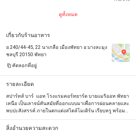
ดูทั้งหมด
เกี่ยวกับร้านอาหาร
อ.240/44-45, 22 นาเกลือ เมืองพัทยา อ.บางละมุง
ชลบุรี 20150 พัทยา
คัดลอกที่อยู่
รายละเอียด
สปาร์ทส์ บาร์  แอท โรงแรมคอร์ทยาร์ด บายแมริออท พัทยา
เหนือ เป็นเลาจน์ทันสมัยที่ออกแบบมาเพื่อการผ่อนคลายและ
พบปะสังสรรค์ ภายในตกแต่งสไตล์โมเดิร์น เรียบหรู พร้อมที่
นั่งสบาย ๆ และแสงไฟอบอุ่น สร้างบรรยากาศที่น่ารื่นรมย์
และมีชีวิตชีวา นอกจากนี้ยังมีเมนูของว่างและอาหารเบา ๆ 
สิ่งอำนวยความสะดวก
รสเลิศ เหมาะสำหรับแบ่งปันหรือทานคนเดียว ไม่ว่าคุณจะ