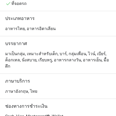
มาผ่อนคลายหลังวันทำงาน พบปะเพื่อนฝูง หรือแค่อยากหา
ที่จอดรถ
มุมสงบ ๆ สปาร์ทส์ บาร์ พร้อมมอบบรรยากาศเป็นกันเองและ
การบริการที่ใส่ใจ เพื่อให้ทุกช่วงเวลาของคุณพิเศษยิ่งขึ้น
ประเภทอาหาร
อาหารไทย, อาหารอิตาเลียน
บรรยากาศ
มาเป็นกลุ่ม, เหมาะสำหรับเด็ก, บาร์, กลุ่มเพื่อน, ไวน์, เบียร์,
ค็อกเทล, นั่งสบาย, เรียบหรู, อาหารกลางวัน, อาหารเย็น, มื้อ
ดึก
ภาษาบริการ
ภาษาอังกฤษ, ไทย
ช่องทางการชำระเงิน