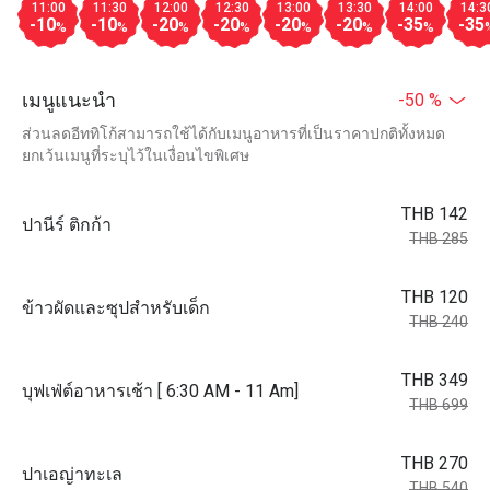
11:00
11:30
12:00
12:30
13:00
13:30
14:00
14:3
-10
-10
-20
-20
-20
-20
-35
-35
%
%
%
%
%
%
%
เมนูแนะนำ
-50 %
ส่วนลดอีททิโก้สามารถใช้ได้กับเมนูอาหารที่เป็นราคาปกติทั้งหมด
ยกเว้นเมนูที่ระบุไว้ในเงื่อนไขพิเศษ
THB 142
ปานีร์ ติกก้า
THB 285
THB 120
ข้าวผัดและซุปสำหรับเด็ก
THB 240
THB 349
บุฟเฟ่ต์อาหารเช้า [ 6:30 AM - 11 Am]
THB 699
THB 270
ปาเอญ่าทะเล
THB 540