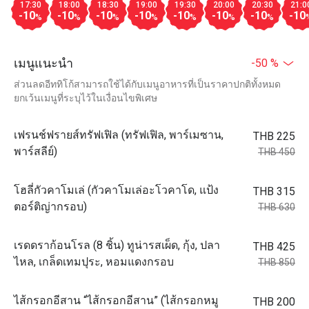
17:30
18:00
18:30
19:00
19:30
20:00
20:30
21:0
-10
-10
-10
-10
-10
-10
-10
-10
%
%
%
%
%
%
%
เมนูแนะนำ
-50 %
ส่วนลดอีททิโก้สามารถใช้ได้กับเมนูอาหารที่เป็นราคาปกติทั้งหมด
ยกเว้นเมนูที่ระบุไว้ในเงื่อนไขพิเศษ
เฟรนช์ฟรายส์ทรัฟเฟิล (ทรัฟเฟิล, พาร์เมซาน,
THB 225
พาร์สลีย์)
THB 450
โฮลี่กัวคาโมเล่ (กัวคาโมเล่อะโวคาโด, แป้ง
THB 315
ตอร์ติญ่ากรอบ)
THB 630
เรดดราก้อนโรล (8 ชิ้น) ทูน่ารสเผ็ด, กุ้ง, ปลา
THB 425
ไหล, เกล็ดเทมปุระ, หอมแดงกรอบ
THB 850
ไส้กรอกอีสาน “ไส้กรอกอีสาน” (ไส้กรอกหมู
THB 200