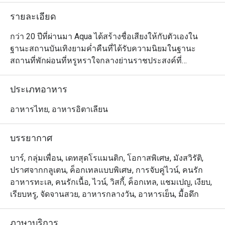
รายละเอียด
กว่า 20 ปีที่ผ่านมา Aqua ได้สร้างชื่อเสียงให้กับตัวเองใน
ฐานะสถานบันเทิงยามค่ำคืนที่ได้รับความนิยมในฐานะ
สถานที่พักผ่อนที่หรูหราใจกลางย่านราชประสงค์ที่
พลุกพล่าน และตอนนี้ หลังจากการปรับปรุงครั้งใหญ่ 
โอเอซิสที่ซ่อนอยู่แห่งนี้ก็พร้อมต้อนรับคุณอย่างอบอุ่นอีก
ประเภทอาหาร
ครั้ง ยกแก้วคริสตัลมาชนกันพร้อมจิบค็อกเทลคลาสสิกที่
รังสรรค์อย่างประณีตข้างสระปลาคาร์ปอันเป็นเอกลักษณ์ 
อาหารไทย, อาหารอิตาเลียน
ผ่อนคลายไปกับดนตรีแจ๊สและอาร์แอนด์บีสไตล์นิวออร์ลีนส์
ท่ามกลางต้นไม้เขียวชอุ่ม ไม่ว่าจะเป็นโอกาสพิเศษหรือการ
บรรยากาศ
พบปะส่วนตัว Aqua ก็เป็นสถานที่ที่ควรไปเยี่ยมชม
บาร์, กลุ่มเพื่อน, เดทสุดโรแมนติก, โอกาสพิเศษ, มังสวิรัติ,
ปราศจากกลูเตน, ค็อกเทลแบบพิเศษ, การจับคู่ไวน์, คนรัก
อาหารทะเล, คนรักเนื้อ, ไวน์, วิสกี้, ค็อกเทล, แชมเปญ, เงียบ,
เรียบหรู, จัดจานสวย, อาหารกลางวัน, อาหารเย็น, มื้อดึก
ภาษาบริการ