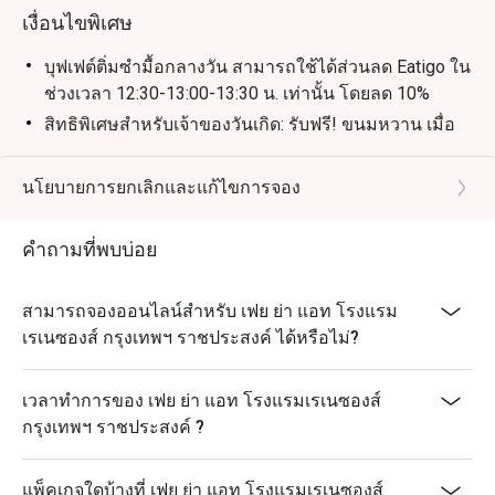
เงื่อนไขพิเศษ
บุฟเฟต์ติ่มซำมื้อกลางวัน สามารถใช้ได้ส่วนลด Eatigo ใน
ช่วงเวลา 12:30-13:00-13:30 น. เท่านั้น โดยลด 10%
สิทธิพิเศษสำหรับเจ้าของวันเกิด: รับฟรี! ขนมหวาน เมื่อ
มาฉลองวันเกิดที่ร้านของเรา
(เงื่อนไข: กรุณาจองล่วงหน้าอย่างน้อย 24 ชั่วโมง และ
นโยบายการยกเลิกและแก้ไขการจอง
ระบุข้อความ "ฉลองวันเกิด" ในรายละเอียดการจอง)
-เมนูขนมจะหมุนเวียนเปลี่ยนไปตามฤดูกาลและวัตถุดิบ
คำถามที่พบบ่อย
-จำกัด 1 สิทธิ์ต่อ 1 ท่าน
-กรุณาแสดงบัตรประชาชนเพื่อรับสิทธิ์
สามารถจองออนไลน์สำหรับ เฟย ย่า แอท โรงแรม
เรเนซองส์ กรุงเทพฯ ราชประสงค์ ได้หรือไม่?
เวลาทำการของ เฟย ย่า แอท โรงแรมเรเนซองส์
กรุงเทพฯ ราชประสงค์ ?
แพ็คเกจใดบ้างที่ เฟย ย่า แอท โรงแรมเรเนซองส์