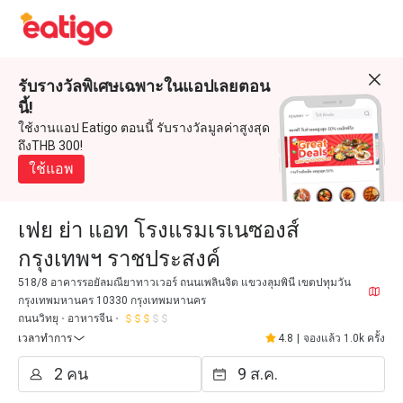
รับรางวัลพิเศษเฉพาะในแอปเลยตอน
นี้!
ใช้งานแอป Eatigo ตอนนี้ รับรางวัลมูลค่าสูงสุด
ถึงTHB 300!
ใช้แอพ
เฟย ย่า แอท โรงแรมเรเนซองส์
กรุงเทพฯ ราชประสงค์
518/8 อาคารรอยัลมณียาทาวเวอร์ ถนนเพลินจิต แขวงลุมพินี เขตปทุมวัน
กรุงเทพมหานคร 10330 กรุงเทพมหานคร
ถนนวิทยุ
อาหารจีน
เวลาทำการ
4.8
|
จองแล้ว 1.0k ครั้ง