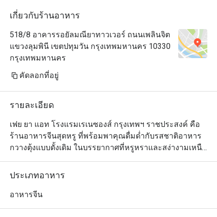
very affordable mea
We were 6 adults a
เกี่ยวกับร้านอาหาร
and it costed us o
518/8 อาคารรอยัลมณียาทาวเวอร์ ถนนเพลินจิต
to the discount
แขวงลุมพินี เขตปทุมวัน กรุงเทพมหานคร 10330
กรุงเทพมหานคร
คัดลอกที่อยู่
รายละเอียด
เฟย ยา แอท โรงแรมเรเนซองส์ กรุงเทพฯ ราชประสงค์ คือ
ร้านอาหารจีนสุดหรู ที่พร้อมพาคุณดื่มด่ำกับรสชาติอาหาร
กวางตุ้งแบบดั้งเดิม ในบรรยากาศที่หรูหราและสง่างามเหนือ
ระดับ เมนูขึ้นชื่อของที่นี่คือ เป็ดปักกิ่งอบไม้ลิ้นจี่ ซึ่งอบอย่าง
พิถีพิถันจนได้หนังบางกรอบ หอมกลิ่นไม้ลิ้นจี่อันเป็น
ประเภทอาหาร
เอกลักษณ์ เสิร์ฟพร้อมแป้งนุ่มและเครื่องเคียงแบบต้นตำรับ 
เพิ่มความละเมียดละไมให้ทุกคำที่ลิ้มลอง นอกจากนี้ยังมีเมนู
อาหารจีน
ชั้นเลิศอย่าง เป๋าฮื้ออบแห้ง, ปลากะพงนึ่งซีอิ๊วกับหัวไชเท้า