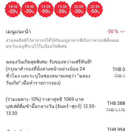
18:00
18:30
19:00
19:30
20:00
20:30
-20
-30
-50
-30
-30
-50
%
%
%
%
%
%
เมนูแนะนำ
-50 %
ส่วนลดอีททิโก้สามารถใช้ได้กับเมนูอาหารที่เป็นราคาปกติทั้งหมด
ยกเว้นเมนูที่ระบุไว้ในเงื่อนไขพิเศษ
ฉลองวันเกิดสุดพิเศษ: รับของหวานฟรีทันที!
(กรุณาสำรองที่นั่งล่วงหน้าอย่างน้อย 24
THB 0
ชั่วโมง และระบุในช่องหมายเหตุว่า "ฉลอง
THB 1
วันเกิด" เมื่อทำรายการจอง)
(ร่วมเฉพาะ-10%) ราคาสุทธิ 1069 บาท
THB 588
บุฟเฟ่ต์ติ่มซำมื้อกลางวัน (จันทร์–ศุกร์) 12:30-
THB 1,176
13:30
THB 994