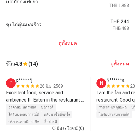
เป็ดปักกิ่งเฟยยา
THB 1,988
THB 244
ซุปไก่ตุ๋นมะพร้าว
THB 488
ดูทั้งหมด
รีวิว
4.8
(14)
ดูทั้งหมด
p******j
N******a
P
N
26 มิ.ย. 2569
23
Excellent food, service and 
I am the fan and reg
ambience !!  Eaten in the restaurant 2 
restaurant. Good qu
days in a row !!  😋👍😋
also very tasty. Lo
ราคาสมเหตุสมผล
บริการดี
ราคาสมเหตุสมผล
บร
and fried noodle he
ได้รับประสบการณ์ดี
กลับมาซื้ออีกครั้ง
ได้รับประสบการณ์ดี
very efficient and 
บริการแบบมืออาชีพ
สื่อสารดี
มีประโยชน์ (0)
discount promotio