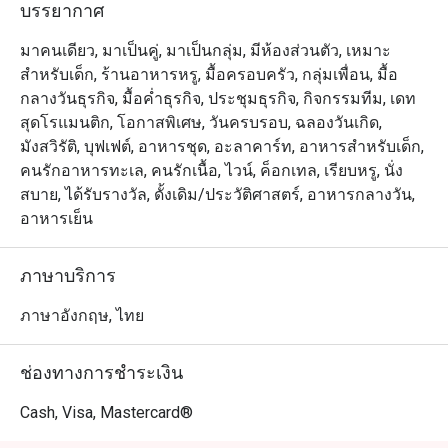
และกระเทียม ที่ทั้งสดใหม่และกลมกล่อม และ ติ่มซำหลาก
บรรยากาศ
หลายชนิด เช่น ฮะเก๋า, ขนมจีบ, และ ซาลาเปาหมูแดง ที่
รังสรรค์อย่างประณีตด้วยวัตถุดิบคุณภาพ ทางร้านยังมี
มาคนเดียว, มาเป็นคู่, มาเป็นกลุ่ม, มีห้องส่วนตัว, เหมาะ
บริการทั้ง เมนูอาหารตามสั่ง เหมาะสำหรับทั้งมื้ออาหาร
สำหรับเด็ก, ร้านอาหารหรู, มื้อครอบครัว, กลุ่มเพื่อน, มื้อ
ส่วนตัวสุดพิเศษ หรือการสังสรรค์ในโอกาสพิเศษกับ
กลางวันธุรกิจ, มื้อค่ำธุรกิจ, ประชุมธุรกิจ, กิจกรรมทีม, เดท
ครอบครัวและเพื่อนฝูง ถ้าคุณกำลังมองหาร้านอาหารจีนที่
สุดโรแมนติก, โอกาสพิเศษ, วันครบรอบ, ฉลองวันเกิด,
ผสมผสาน รสชาติระดับตำนาน กับประสบการณ์การรับ
มังสวิรัติ, บุฟเฟต์, อาหารชุด, อะลาคาร์ท, อาหารสำหรับเด็ก,
ประทานอาหารสุดหรู ร้านเฟย ยา คือจุดหมายที่คุณไม่ควร
คนรักอาหารทะเล, คนรักเนื้อ, ไวน์, ค็อกเทล, เรียบหรู, นั่ง
พลาด
สบาย, ได้รับรางวัล, ดั้งเดิม/ประวัติศาสตร์, อาหารกลางวัน,
อาหารเย็น
ภาษาบริการ
ภาษาอังกฤษ, ไทย
ช่องทางการชำระเงิน
Cash, Visa, Mastercard®