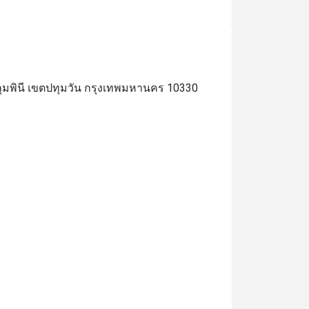
e were 6 adults and 1 small child, and it 
osted us only 5,000 THB thx to the discount
ุมพินี เขตปทุมวัน กรุงเทพมหานคร 10330