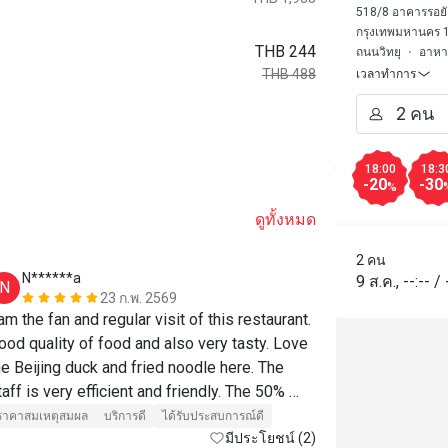
518/8 อาคารรอยั
กรุงเทพมหานคร 
THB 244
ถนนวิทยุ
อาหา
THB 488
เวลาทำการ
18:00
18:3
-20
-30
%
ดูทั้งหมด
2 คน
N******a
R*****d
9 ส.ค.
,
--:--
/
N
R
23 ก.พ. 2569
 am the fan and regular visit of this restaurant. 
The restauran
ood quality of food and also very tasty. Love 
decorations.
he Beijing duck and fried noodle here. The 
was very go
taff is very efficient and friendly. The 50% 
บริการดี
ได้ร
iscount promotion makes this a very 
ราคาสมเหตุสมผล
บริการดี
ได้รับประสบการณ์ดี
ffordable meal in a 5 star hotel.

มีประโยชน์ (2)