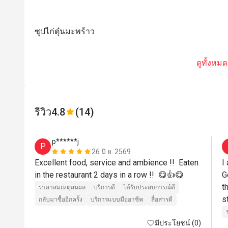
ซุปไก่ตุ๋นมะพร้าว
ดูทั้งหมด
รีวิว
4.8
(14)
p******j
P
26 มิ.ย. 2569
Excellent food, service and ambience !!  Eaten 
I
in the restaurant 2 days in a row !!  😋👍😋
G
t
ราคาสมเหตุสมผล
บริการดี
ได้รับประสบการณ์ดี
s
กลับมาซื้ออีกครั้ง
บริการแบบมืออาชีพ
สื่อสารดี
d
มีประโยชน์ (0)
a