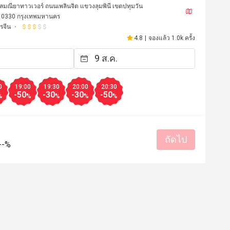
ลมณียาทาวเวอร์ ถนนเพลินจิต แขวงลุมพินี เขตปทุมวัน
10330 กรุงเทพมหานคร
รจีน
4.8
|
จองแล้ว 1.0k ครั้ง
0
19:00
19:30
20:00
20:30
-50
-30
-30
-50
%
%
%
%
%
ถัดไป
A******i
--%
A
10 ม.ค. 2569
25 ธ.ค. 2
t has very nice design and 
ใช้โปรโมชั่น เป็ดปักกื่ง
 Food was excellent and service 
อาหารอร่อย จานใหญ่ 

od. Highly recommended.
ับประสบการณ์ดี
บริการแบบมืออาชีพ
ราคาสมเหตุสมผล
บริการดี
บริการแบบมืออาชีพ
มีประโยชน์ (0)