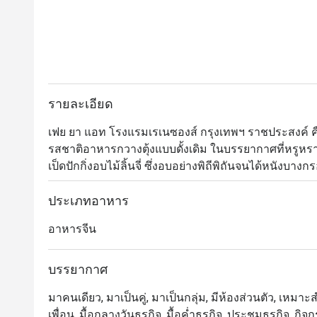
รายละเอียด
เฟย ยา แอท โรงแรมเรเนซองส์ กรุงเทพฯ ราชประสงค์ คือ
รสชาติอาหารกวางตุ้งแบบดั้งเดิม ในบรรยากาศที่หรูหราและ
เป็ดปักกิ่งอบไม้ลิ้นจี่ ซึ่งอบอย่างพิถีพิถันจนได้หนังบางก
พร้อมแป้งนุ่มและเครื่องเคียงแบบต้นตำรับ เพิ่มความละเ
เมนูชั้นเลิศอย่าง เป๋าฮื้ออบแห้ง, ปลากะพงนึ่งซีอิ๊วกับ
ประเภทอาหาร
และ ติ่มซำหลากหลายชนิด เช่น ฮะเก๋า, ขนมจีบ, และ ซา
อาหารจีน
วัตถุดิบคุณภาพ ทางร้านยังมีบริการทั้ง เมนูอาหารตามสั่
หรือการสังสรรค์ในโอกาสพิเศษกับครอบครัวและเพื่อนฝ
ผสาน รสชาติระดับตำนาน กับประสบการณ์การรับประทาน
บรรยากาศ
ไม่ควรพลาด
มาคนเดียว, มาเป็นคู่, มาเป็นกลุ่ม, มีห้องส่วนตัว, เหมาะ
เพื่อน, มื้อกลางวันธุรกิจ, มื้อค่ำธุรกิจ, ประชุมธุรกิจ, 