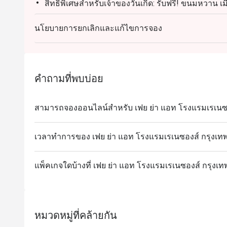
สิทธิพิเศษสำหรับเจ้าของวันเกิด: รับฟรี! ขนมหวาน เม
(เงื่อนไข: กรุณาจองล่วงหน้าอย่างน้อย 24 ชั่วโมง 
นโยบายการยกเลิกและแก้ไขการจอง
การจอง)
-เมนูขนมจะหมุนเวียนเปลี่ยนไปตามฤดูกาลและวัตถุด
-จำกัด 1 สิทธิ์ต่อ 1 ท่าน
-กรุณาแสดงบัตรประชาชนเพื่อรับสิทธิ์
คำถามที่พบบ่อย
สามารถจองออนไลน์สำหรับ เฟย ย่า แอท โรงแรมเรเนซอง
เวลาทำการของ เฟย ย่า แอท โรงแรมเรเนซองส์ กรุงเท
แพ็คเกจใดบ้างที่ เฟย ย่า แอท โรงแรมเรเนซองส์ กรุงเ
หมวดหมู่ที่คล้ายกัน