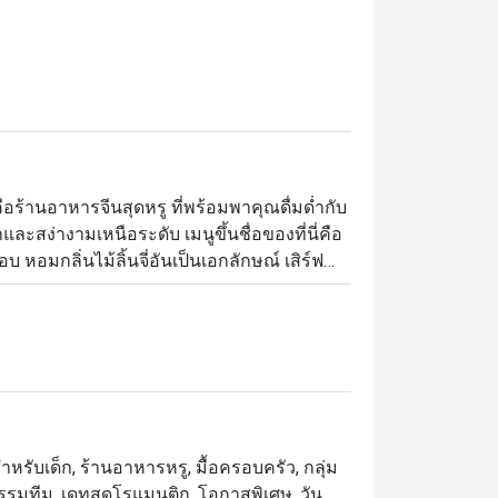
ร้านอาหารจีนสุดหรู ที่พร้อมพาคุณดื่มด่ำกับ
สง่างามเหนือระดับ เมนูขึ้นชื่อของที่นี่คือ 
รอบ หอมกลิ่นไม้ลิ้นจี่อันเป็นเอกลักษณ์ เสิร์ฟ
มียดละไมให้ทุกคำที่ลิ้มลอง นอกจากนี้ยังมี
หัวไชเท้าและกระเทียม ที่ทั้งสดใหม่และกลมกล่อม 
ลาเปาหมูแดง ที่รังสรรค์อย่างประณีตด้วย
ง เหมาะสำหรับทั้งมื้ออาหารส่วนตัวสุดพิเศษ 
ูง ถ้าคุณกำลังมองหาร้านอาหารจีนที่ผสม
อาหารสุดหรู ร้านเฟย ยา คือจุดหมายที่คุณ
สำหรับเด็ก, ร้านอาหารหรู, มื้อครอบครัว, กลุ่ม
กิจกรรมทีม, เดทสุดโรแมนติก, โอกาสพิเศษ, วัน