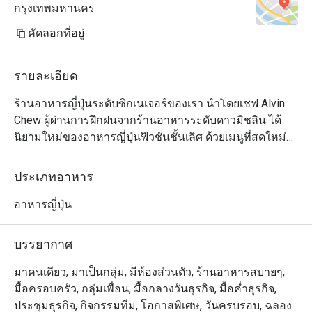
กรุงเทพมหานคร
คัดลอกที่อยู่
รายละเอียด
ร้านอาหารญี่ปุ่นระดับซิกเนเจอร์ของเรา นำโดยเชฟ Alvin 
Chew ผู้ผ่านการฝึกฝนจากร้านอาหารระดับดาวมิชลิน ได้
นิยามใหม่ของอาหารญี่ปุ่นฟิวชันชั้นเลิศ ด้วยเมนูที่สดใหม่
และเปี่ยมด้วยรสชาติ สัมผัสความสร้างสรรค์ของเมนูที่ใช้ทั้ง
วัตถุดิบท้องถิ่นและจากทั่วโลก มีให้เลือกทั้งแบบอาลาคาร์ท 
ประเภทอาหาร
เมนูชิมแบบคัดสรร (Tasting Menu) และชุดอาหารกลางวัน
แบบเทโชกุ (Teishoku) เพลิดเพลินกับศิลปะการปรุงอาหาร
อาหารญี่ปุ่น
จากเชฟที่เคาน์เตอร์ซูชิ ที่จะเปลี่ยนมื้ออาหารของคุณให้
กลายเป็นประสบการณ์สุดพิเศษเหนือระดับ
บรรยากาศ
มาคนเดียว, มาเป็นกลุ่ม, มีห้องส่วนตัว, ร้านอาหารสบายๆ,
มื้อครอบครัว, กลุ่มเพื่อน, มื้อกลางวันธุรกิจ, มื้อค่ำธุรกิจ,
ประชุมธุรกิจ, กิจกรรมทีม, โอกาสพิเศษ, วันครบรอบ, ฉลอง