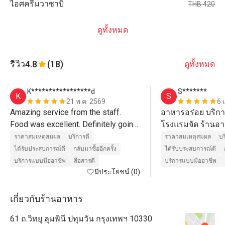
ไอศครีมวาซาบิ
THB 420
ดูทั้งหมด
รีวิว
4.8
(18)
ดูทั้งหมด
K*****************d
S*******
K
S
21 พ.ค. 2569
6 
Amazing service from the staff. 
อาหารอร่อย บริกา
Food was excellent. Definitely going 
โรงแรมจัด ร้านอาห
back! 
ก้อน 
ราคาสมเหตุสมผล
บริการดี
ราคาสมเหตุสมผล
บร
ได้รับประสบการณ์ดี
กลับมาซื้ออีกครั้ง
ได้รับประสบการณ์ดี
บริการแบบมืออาชีพ
สื่อสารดี
บริการแบบมืออาชีพ
มีประโยชน์ (0)
เกี่ยวกับร้านอาหาร
61 ถ.วิทยุ ลุมพินี ปทุมวัน กรุงเทพฯ 10330