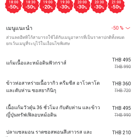
18:00
18:30
19:00
19:30
20:00
20:30
21:00
-50
-50
-20
-30
-30
-30
-50
%
%
%
%
%
%
%
เมนูแนะนำ
-50 %
ส่วนลดอีททิโก้สามารถใช้ได้กับเมนูอาหารที่เป็นราคาปกติทั้งหมด
ยกเว้นเมนูที่ระบุไว้ในเงื่อนไขพิเศษ
THB 495
แก้มเนื้อและหม้อดินฟัวกราส์
THB 990
ข้าวห่อสาหร่ายเนื้อวากิว ครีมชีส อาโวคาโด
THB 360
และตับห่าน ซอสยากินิกุ
THB 720
เนื้อแก้มวัวตุ๋น 36 ชั่วโมง กับตับห่าน และข้าว
THB 495
ญี่ปุ่นทรัฟเฟิลอบหม้อดิน
THB 990
ปลาแซลมอน ราดซอสพอนสึเสาวรส และ
THB 210