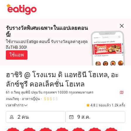
รับรางวัลพิเศษเฉพาะในแอปเลยตอน
นี้!
ใช้งานแอป Eatigo ตอนนี้ รับรางวัลมูลค่าสูงสุด
ถึงTHB 300!
ใช้แอพ
ฮาชิริ @ โรงแรม ดิ แอทธินี โฮเทล, อะ
ลักซ์ชูรี คอลเล็คชั่น โฮเทล
61 ถ.วิทยุ ลุมพินี ปทุมวัน กรุงเทพฯ 10330 กรุงเทพมหานคร
ถนนวิทยุ
อาหารญี่ปุ่น
เวลาทำการ
4.8
|
จองแล้ว 1.2k ครั้ง