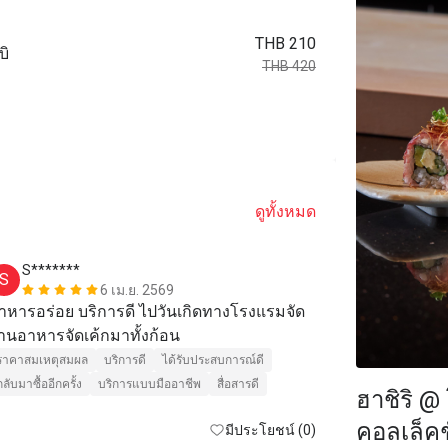
THB 210
บิ
THB 420
ดูทั้งหมด
S*******
B***e
S
B
6 เม.ย. 2569
าหารอร่อย บริการดี ไปวันเกิดทางโรงแรมจัด 
ร้านอาหารจัดเค้กมาทั้งก้อน 
บริการดี
ได้ร
ราคาสมเหตุสมผล
บริการดี
ได้รับประสบการณ์ดี
กลับมาซื้ออีกครั้ง
บริการแบบมืออาชีพ
สื่อสารดี
ฮาชิริ @ 
คอลเล็คช
มีประโยชน์ (0)