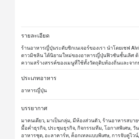
รายละเอียด
ร้านอาหารญี่ปุ่นระดับซิกเนเจอร์ของเรา นำโดยเชฟ Alv
ดาวมิชลิน ได้นิยามใหม่ของอาหารญี่ปุ่นฟิวชันชั้นเลิศ ด
ความสร้างสรรค์ของเมนูที่ใช้ทั้งวัตถุดิบท้องถิ่นและจาก
แบบคัดสรร (Tasting Menu) และชุดอาหารกลางวันแบบเทโ
อาหารจากเชฟที่เคาน์เตอร์ซูชิ ที่จะเปลี่ยนมื้ออาหาร
ประเภทอาหาร
ระดับ
อาหารญี่ปุ่น
บรรยากาศ
มาคนเดียว, มาเป็นกลุ่ม, มีห้องส่วนตัว, ร้านอาหารสบายๆ, 
มื้อค่ำธุรกิจ, ประชุมธุรกิจ, กิจกรรมทีม, โอกาสพิเศษ, ว
อาหารชุด, อะลาคาร์ท, ค็อกเทลแบบพิเศษ, การจับคู่ไวน์, ค