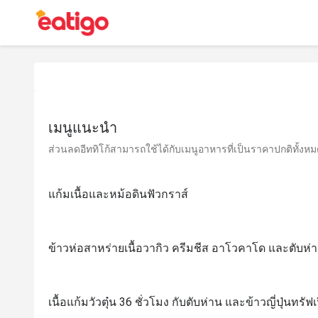
เมนูแนะนำ
ส่วนลดอีททิโก้สามารถใช้ได้กับเมนูอาหารที่เป็นราคาปกติทั้งหมด 
แก้มเนื้อและหม้อดินฟัวกราส์
ข้าวห่อสาหร่ายเนื้อวากิว ครีมชีส อาโวคาโด และตับห่า
เนื้อแก้มวัวตุ๋น 36 ชั่วโมง กับตับห่าน และข้าวญี่ปุ่นทรั