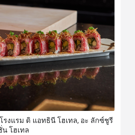
K****t
K
8 ก.ค. 2568
7 ก.ค. 25
Delicious and beautiful food. 
อาหารอร่อยทุกจานตกแต
บรรยากาศก็เหมาะกับการ
ับประสบการณ์ดี
กลับมาซื้ออีกครั้ง
ให้มาก็ได้ พนักงานก็น่า
ราคาสมเหตุสมผล
ได้รับประ
โรงแรม ดิ แอทธินี โฮเทล, อะ ลักซ์ชูรี
บริการแบบมืออาชีพ
ั่น โฮเทล
มีประโยชน์ (1)