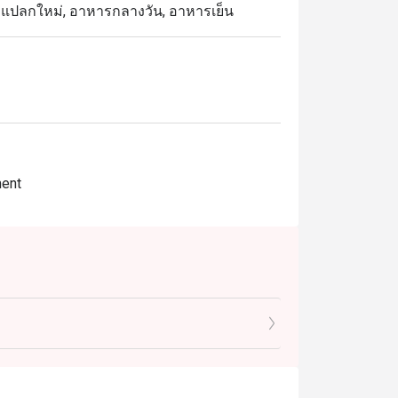
สวย, แปลกใหม่, อาหารกลางวัน, อาหารเย็น
ment