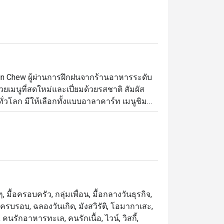
in Chew ผู้ผ่านการฝึกฝนจากร้านอาหารระดับ
้วยเมนูที่สดใหม่และเปี่ยมด้วยรสชาติ สัมผัส
ทั่วโลก มีให้เลือกทั้งแบบอาลาคาร์ท เมนูชิม
ชกุ (Teishoku) เพลิดเพลินกับศิลปะการปรุง
ของคุณให้กลายเป็นประสบการณ์สุดพิเศษเหนือ
มื้อครอบครัว, กลุ่มเพื่อน, มื้อกลางวันธุรกิจ,
ันครบรอบ, ฉลองวันเกิด, มังสวิรัติ, โอมากาเสะ,
นรักอาหารทะเล, คนรักเนื้อ, ไวน์, วิสกี้,