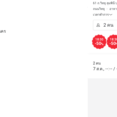
61 ถ.วิทยุ ลุมพิ
ถนนวิทยุ
อาหาร
เวลาทำการ
านคร
18:00
18:3
-50
-50
%
2 คน
7 ส.ค.
,
--:--
/