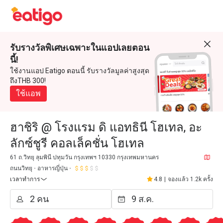
รับรางวัลพิเศษเฉพาะในแอปเลยตอน
นี้!
ใช้งานแอป Eatigo ตอนนี้ รับรางวัลมูลค่าสูงสุด
ถึงTHB 300!
ใช้แอพ
ฮาชิริ @ โรงแรม ดิ แอทธินี โฮเทล, อะ
ลักซ์ชูรี คอลเล็คชั่น โฮเทล
61 ถ.วิทยุ ลุมพินี ปทุมวัน กรุงเทพฯ 10330 กรุงเทพมหานคร
ถนนวิทยุ
อาหารญี่ปุ่น
เวลาทำการ
4.8
|
จองแล้ว 1.2k ครั้ง