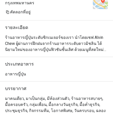
กรุงเทพมหานคร
คัดลอกที่อยู่
รายละเอียด
ร้านอาหารญี่ปุ่นระดับซิกเนเจอร์ของเรา นำโดยเชฟ Alvin 
Chew ผู้ผ่านการฝึกฝนจากร้านอาหารระดับดาวมิชลิน ได้
นิยามใหม่ของอาหารญี่ปุ่นฟิวชันชั้นเลิศ ด้วยเมนูที่สดใหม่
และเปี่ยมด้วยรสชาติ สัมผัสความสร้างสรรค์ของเมนูที่ใช้ทั้ง
วัตถุดิบท้องถิ่นและจากทั่วโลก มีให้เลือกทั้งแบบอาลาคาร์ท 
ประเภทอาหาร
เมนูชิมแบบคัดสรร (Tasting Menu) และชุดอาหารกลางวัน
แบบเทโชกุ (Teishoku) เพลิดเพลินกับศิลปะการปรุงอาหาร
อาหารญี่ปุ่น
จากเชฟที่เคาน์เตอร์ซูชิ ที่จะเปลี่ยนมื้ออาหารของคุณให้
กลายเป็นประสบการณ์สุดพิเศษเหนือระดับ
บรรยากาศ
มาคนเดียว, มาเป็นกลุ่ม, มีห้องส่วนตัว, ร้านอาหารสบายๆ,
มื้อครอบครัว, กลุ่มเพื่อน, มื้อกลางวันธุรกิจ, มื้อค่ำธุรกิจ,
ประชุมธุรกิจ, กิจกรรมทีม, โอกาสพิเศษ, วันครบรอบ, ฉลอง