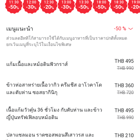
11:30
12:00
12:30
13:00
13:30
18:00
18:30
19:0
-50
-30
-20
-30
-50
-50
-50
-20
%
%
%
%
%
%
%
เมนูแนะนำ
-50 %
ส่วนลดอีททิโก้สามารถใช้ได้กับเมนูอาหารที่เป็นราคาปกติทั้งหมด
ยกเว้นเมนูที่ระบุไว้ในเงื่อนไขพิเศษ
THB 495
แก้มเนื้อและหม้อดินฟัวกราส์
THB 990
ข้าวห่อสาหร่ายเนื้อวากิว ครีมชีส อาโวคาโด
THB 360
และตับห่าน ซอสยากินิกุ
THB 720
เนื้อแก้มวัวตุ๋น 36 ชั่วโมง กับตับห่าน และข้าว
THB 495
ญี่ปุ่นทรัฟเฟิลอบหม้อดิน
THB 990
ปลาแซลมอน ราดซอสพอนสึเสาวรส และ
THB 210