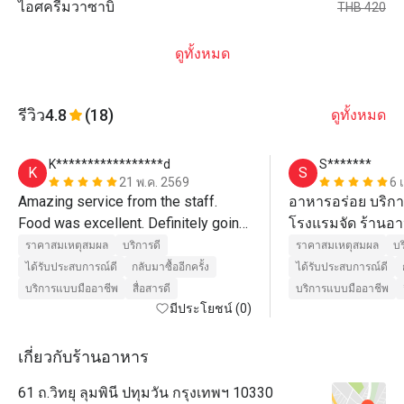
ไอศครีมวาซาบิ
THB 420
ดูทั้งหมด
รีวิว
4.8
(18)
ดูทั้งหมด
K*****************d
S*******
K
S
21 พ.ค. 2569
6 
Amazing service from the staff. 
อาหารอร่อย บริกา
Food was excellent. Definitely going 
โรงแรมจัด ร้านอาห
back! 
ก้อน 
ราคาสมเหตุสมผล
บริการดี
ราคาสมเหตุสมผล
บร
ได้รับประสบการณ์ดี
กลับมาซื้ออีกครั้ง
ได้รับประสบการณ์ดี
บริการแบบมืออาชีพ
สื่อสารดี
บริการแบบมืออาชีพ
มีประโยชน์ (0)
เกี่ยวกับร้านอาหาร
61 ถ.วิทยุ ลุมพินี ปทุมวัน กรุงเทพฯ 10330