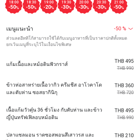
18:00
18:30
19:00
19:30
20:00
20:30
21:00
-50
-50
-20
-30
-30
-30
-50
%
%
%
%
%
%
%
เมนูแนะนำ
-50 %
ส่วนลดอีททิโก้สามารถใช้ได้กับเมนูอาหารที่เป็นราคาปกติทั้งหมด
ยกเว้นเมนูที่ระบุไว้ในเงื่อนไขพิเศษ
THB 495
แก้มเนื้อและหม้อดินฟัวกราส์
THB 990
ข้าวห่อสาหร่ายเนื้อวากิว ครีมชีส อาโวคาโด
THB 360
และตับห่าน ซอสยากินิกุ
THB 720
เนื้อแก้มวัวตุ๋น 36 ชั่วโมง กับตับห่าน และข้าว
THB 495
ญี่ปุ่นทรัฟเฟิลอบหม้อดิน
THB 990
ปลาแซลมอน ราดซอสพอนสึเสาวรส และ
THB 210