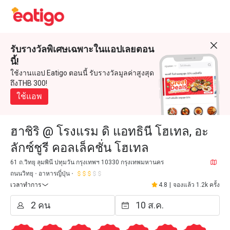
รับรางวัลพิเศษเฉพาะในแอปเลยตอน
นี้!
ใช้งานแอป Eatigo ตอนนี้ รับรางวัลมูลค่าสูงสุด
ถึงTHB 300!
ใช้แอพ
ฮาชิริ @ โรงแรม ดิ แอทธินี โฮเทล, อะ
ลักซ์ชูรี คอลเล็คชั่น โฮเทล
61 ถ.วิทยุ ลุมพินี ปทุมวัน กรุงเทพฯ 10330 กรุงเทพมหานคร
ถนนวิทยุ
อาหารญี่ปุ่น
เวลาทำการ
4.8
|
จองแล้ว 1.2k ครั้ง