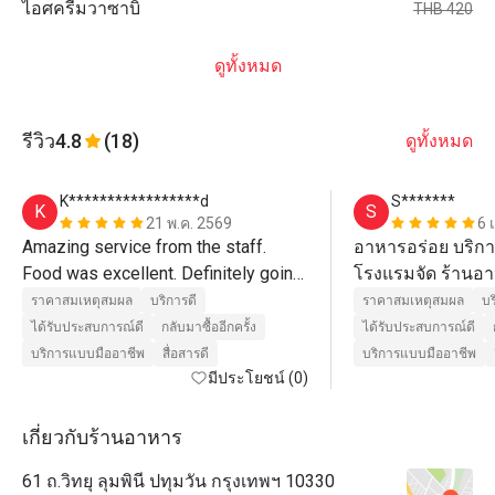
ไอศครีมวาซาบิ
THB 420
ดูทั้งหมด
รีวิว
4.8
(18)
ดูทั้งหมด
K*****************d
S*******
K
S
21 พ.ค. 2569
6 
Amazing service from the staff. 
อาหารอร่อย บริกา
Food was excellent. Definitely going 
โรงแรมจัด ร้านอาห
back! 
ก้อน 
ราคาสมเหตุสมผล
บริการดี
ราคาสมเหตุสมผล
บร
ได้รับประสบการณ์ดี
กลับมาซื้ออีกครั้ง
ได้รับประสบการณ์ดี
บริการแบบมืออาชีพ
สื่อสารดี
บริการแบบมืออาชีพ
มีประโยชน์ (0)
เกี่ยวกับร้านอาหาร
61 ถ.วิทยุ ลุมพินี ปทุมวัน กรุงเทพฯ 10330