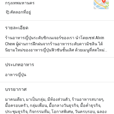
กรุงเทพมหานคร
คัดลอกที่อยู่
รายละเอียด
ร้านอาหารญี่ปุ่นระดับซิกเนเจอร์ของเรา นำโดยเชฟ Alvin 
Chew ผู้ผ่านการฝึกฝนจากร้านอาหารระดับดาวมิชลิน ได้
นิยามใหม่ของอาหารญี่ปุ่นฟิวชันชั้นเลิศ ด้วยเมนูที่สดใหม่
และเปี่ยมด้วยรสชาติ สัมผัสความสร้างสรรค์ของเมนูที่ใช้ทั้ง
วัตถุดิบท้องถิ่นและจากทั่วโลก มีให้เลือกทั้งแบบอาลาคาร์ท 
ประเภทอาหาร
เมนูชิมแบบคัดสรร (Tasting Menu) และชุดอาหารกลางวัน
แบบเทโชกุ (Teishoku) เพลิดเพลินกับศิลปะการปรุงอาหาร
อาหารญี่ปุ่น
จากเชฟที่เคาน์เตอร์ซูชิ ที่จะเปลี่ยนมื้ออาหารของคุณให้
กลายเป็นประสบการณ์สุดพิเศษเหนือระดับ
บรรยากาศ
มาคนเดียว, มาเป็นกลุ่ม, มีห้องส่วนตัว, ร้านอาหารสบายๆ,
มื้อครอบครัว, กลุ่มเพื่อน, มื้อกลางวันธุรกิจ, มื้อค่ำธุรกิจ,
ประชุมธุรกิจ, กิจกรรมทีม, โอกาสพิเศษ, วันครบรอบ, ฉลอง