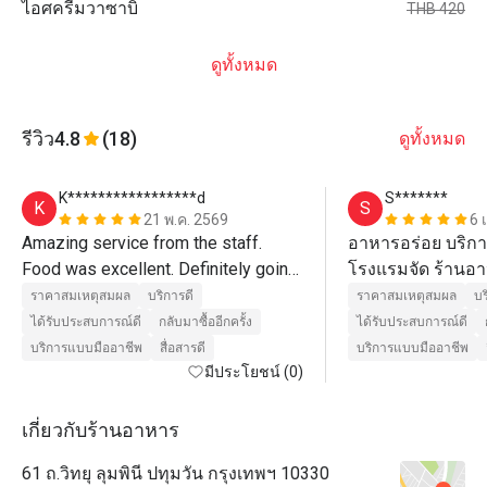
ไอศครีมวาซาบิ
THB 420
ดูทั้งหมด
รีวิว
4.8
(18)
ดูทั้งหมด
K*****************d
S*******
K
S
21 พ.ค. 2569
6 
Amazing service from the staff. 
อาหารอร่อย บริกา
Food was excellent. Definitely going 
โรงแรมจัด ร้านอาห
back! 
ก้อน 
ราคาสมเหตุสมผล
บริการดี
ราคาสมเหตุสมผล
บร
ได้รับประสบการณ์ดี
กลับมาซื้ออีกครั้ง
ได้รับประสบการณ์ดี
บริการแบบมืออาชีพ
สื่อสารดี
บริการแบบมืออาชีพ
มีประโยชน์ (0)
เกี่ยวกับร้านอาหาร
61 ถ.วิทยุ ลุมพินี ปทุมวัน กรุงเทพฯ 10330