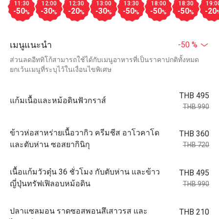
11:30
12:00
12:30
13:00
13:30
18:00
18:30
19:0
-50
-30
-20
-30
-50
-50
-50
-20
%
%
%
%
%
%
%
เมนูแนะนำ
-50 %
ส่วนลดอีททิโก้สามารถใช้ได้กับเมนูอาหารที่เป็นราคาปกติทั้งหมด
ยกเว้นเมนูที่ระบุไว้ในเงื่อนไขพิเศษ
THB 495
แก้มเนื้อและหม้อดินฟัวกราส์
THB 990
ข้าวห่อสาหร่ายเนื้อวากิว ครีมชีส อาโวคาโด
THB 360
และตับห่าน ซอสยากินิกุ
THB 720
เนื้อแก้มวัวตุ๋น 36 ชั่วโมง กับตับห่าน และข้าว
THB 495
ญี่ปุ่นทรัฟเฟิลอบหม้อดิน
THB 990
ปลาแซลมอน ราดซอสพอนสึเสาวรส และ
THB 210