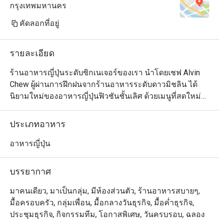
กรุงเทพมหานคร
คัดลอกที่อยู่
รายละเอียด
ร้านอาหารญี่ปุ่นระดับซิกเนเจอร์ของเรา นำโดยเชฟ Alvin 
Chew ผู้ผ่านการฝึกฝนจากร้านอาหารระดับดาวมิชลิน ได้
นิยามใหม่ของอาหารญี่ปุ่นฟิวชันชั้นเลิศ ด้วยเมนูที่สดใหม่
และเปี่ยมด้วยรสชาติ สัมผัสความสร้างสรรค์ของเมนูที่ใช้ทั้ง
วัตถุดิบท้องถิ่นและจากทั่วโลก มีให้เลือกทั้งแบบอาลาคาร์ท 
ประเภทอาหาร
เมนูชิมแบบคัดสรร (Tasting Menu) และชุดอาหารกลางวัน
แบบเทโชกุ (Teishoku) เพลิดเพลินกับศิลปะการปรุงอาหาร
อาหารญี่ปุ่น
จากเชฟที่เคาน์เตอร์ซูชิ ที่จะเปลี่ยนมื้ออาหารของคุณให้
กลายเป็นประสบการณ์สุดพิเศษเหนือระดับ
บรรยากาศ
มาคนเดียว, มาเป็นกลุ่ม, มีห้องส่วนตัว, ร้านอาหารสบายๆ,
มื้อครอบครัว, กลุ่มเพื่อน, มื้อกลางวันธุรกิจ, มื้อค่ำธุรกิจ,
ประชุมธุรกิจ, กิจกรรมทีม, โอกาสพิเศษ, วันครบรอบ, ฉลอง