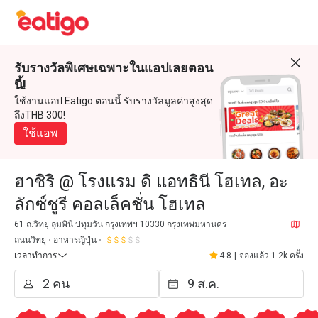
รับรางวัลพิเศษเฉพาะในแอปเลยตอน
นี้!
ใช้งานแอป Eatigo ตอนนี้ รับรางวัลมูลค่าสูงสุด
ถึงTHB 300!
ใช้แอพ
ฮาชิริ @ โรงแรม ดิ แอทธินี โฮเทล, อะ
ลักซ์ชูรี คอลเล็คชั่น โฮเทล
61 ถ.วิทยุ ลุมพินี ปทุมวัน กรุงเทพฯ 10330 กรุงเทพมหานคร
ถนนวิทยุ
อาหารญี่ปุ่น
เวลาทำการ
4.8
|
จองแล้ว 1.2k ครั้ง