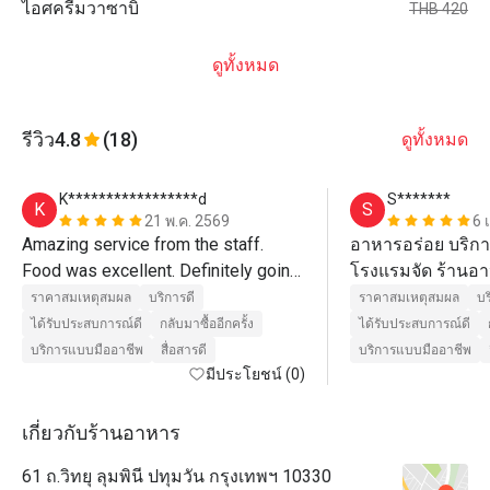
ไอศครีมวาซาบิ
THB 420
ดูทั้งหมด
รีวิว
4.8
(18)
ดูทั้งหมด
K*****************d
S*******
K
S
21 พ.ค. 2569
6 
Amazing service from the staff. 
อาหารอร่อย บริกา
Food was excellent. Definitely going 
โรงแรมจัด ร้านอาห
back! 
ก้อน 
ราคาสมเหตุสมผล
บริการดี
ราคาสมเหตุสมผล
บร
ได้รับประสบการณ์ดี
กลับมาซื้ออีกครั้ง
ได้รับประสบการณ์ดี
บริการแบบมืออาชีพ
สื่อสารดี
บริการแบบมืออาชีพ
มีประโยชน์ (0)
เกี่ยวกับร้านอาหาร
61 ถ.วิทยุ ลุมพินี ปทุมวัน กรุงเทพฯ 10330