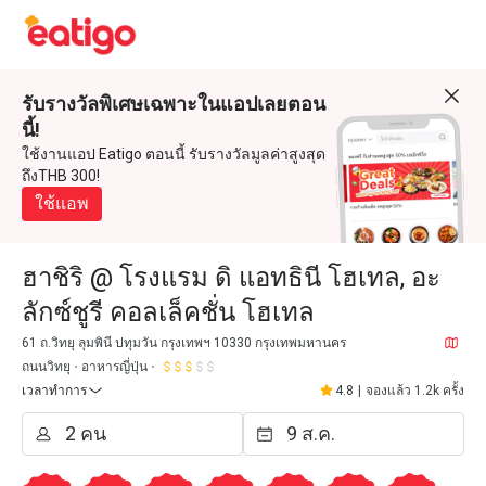
รับรางวัลพิเศษเฉพาะในแอปเลยตอน
นี้!
ใช้งานแอป Eatigo ตอนนี้ รับรางวัลมูลค่าสูงสุด
ถึงTHB 300!
ใช้แอพ
ฮาชิริ @ โรงแรม ดิ แอทธินี โฮเทล, อะ
ลักซ์ชูรี คอลเล็คชั่น โฮเทล
61 ถ.วิทยุ ลุมพินี ปทุมวัน กรุงเทพฯ 10330 กรุงเทพมหานคร
ถนนวิทยุ
อาหารญี่ปุ่น
เวลาทำการ
4.8
|
จองแล้ว 1.2k ครั้ง