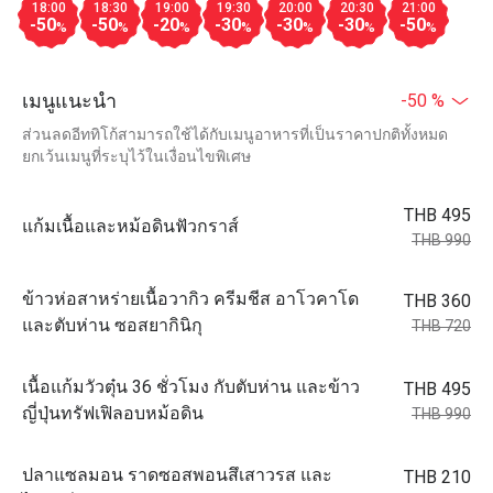
18:00
18:30
19:00
19:30
20:00
20:30
21:00
-50
-50
-20
-30
-30
-30
-50
%
%
%
%
%
%
%
เมนูแนะนำ
-50 %
ส่วนลดอีททิโก้สามารถใช้ได้กับเมนูอาหารที่เป็นราคาปกติทั้งหมด
ยกเว้นเมนูที่ระบุไว้ในเงื่อนไขพิเศษ
THB 495
แก้มเนื้อและหม้อดินฟัวกราส์
THB 990
ข้าวห่อสาหร่ายเนื้อวากิว ครีมชีส อาโวคาโด
THB 360
และตับห่าน ซอสยากินิกุ
THB 720
เนื้อแก้มวัวตุ๋น 36 ชั่วโมง กับตับห่าน และข้าว
THB 495
ญี่ปุ่นทรัฟเฟิลอบหม้อดิน
THB 990
ปลาแซลมอน ราดซอสพอนสึเสาวรส และ
THB 210