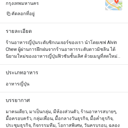
กรุงเทพมหานคร
คัดลอกที่อยู่
รายละเอียด
ร้านอาหารญี่ปุ่นระดับซิกเนเจอร์ของเรา นำโดยเชฟ Alvin 
Chew ผู้ผ่านการฝึกฝนจากร้านอาหารระดับดาวมิชลิน ได้
นิยามใหม่ของอาหารญี่ปุ่นฟิวชันชั้นเลิศ ด้วยเมนูที่สดใหม่
และเปี่ยมด้วยรสชาติ สัมผัสความสร้างสรรค์ของเมนูที่ใช้ทั้ง
วัตถุดิบท้องถิ่นและจากทั่วโลก มีให้เลือกทั้งแบบอาลาคาร์ท 
ประเภทอาหาร
เมนูชิมแบบคัดสรร (Tasting Menu) และชุดอาหารกลางวัน
แบบเทโชกุ (Teishoku) เพลิดเพลินกับศิลปะการปรุงอาหาร
อาหารญี่ปุ่น
จากเชฟที่เคาน์เตอร์ซูชิ ที่จะเปลี่ยนมื้ออาหารของคุณให้
กลายเป็นประสบการณ์สุดพิเศษเหนือระดับ
บรรยากาศ
มาคนเดียว, มาเป็นกลุ่ม, มีห้องส่วนตัว, ร้านอาหารสบายๆ,
มื้อครอบครัว, กลุ่มเพื่อน, มื้อกลางวันธุรกิจ, มื้อค่ำธุรกิจ,
ประชุมธุรกิจ, กิจกรรมทีม, โอกาสพิเศษ, วันครบรอบ, ฉลอง