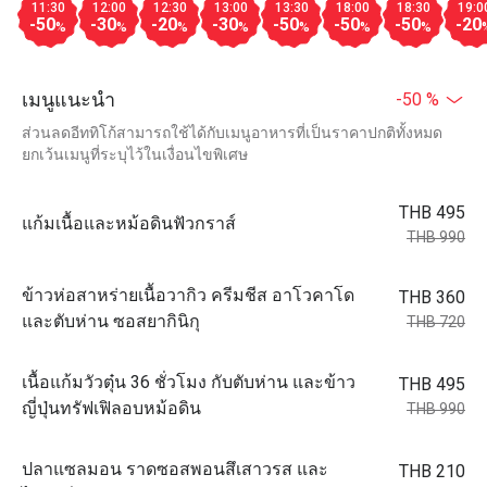
11:30
12:00
12:30
13:00
13:30
18:00
18:30
19:0
-50
-30
-20
-30
-50
-50
-50
-20
%
%
%
%
%
%
%
เมนูแนะนำ
-50 %
ส่วนลดอีททิโก้สามารถใช้ได้กับเมนูอาหารที่เป็นราคาปกติทั้งหมด
ยกเว้นเมนูที่ระบุไว้ในเงื่อนไขพิเศษ
THB 495
แก้มเนื้อและหม้อดินฟัวกราส์
THB 990
ข้าวห่อสาหร่ายเนื้อวากิว ครีมชีส อาโวคาโด
THB 360
และตับห่าน ซอสยากินิกุ
THB 720
เนื้อแก้มวัวตุ๋น 36 ชั่วโมง กับตับห่าน และข้าว
THB 495
ญี่ปุ่นทรัฟเฟิลอบหม้อดิน
THB 990
ปลาแซลมอน ราดซอสพอนสึเสาวรส และ
THB 210