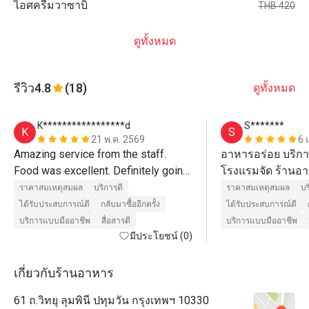
ไอศครีมวาซาบิ
THB 420
ดูทั้งหมด
รีวิว
4.8
(18)
ดูทั้งหมด
K*****************d
S*******
K
S
21 พ.ค. 2569
6 
Amazing service from the staff. 
อาหารอร่อย บริกา
Food was excellent. Definitely going 
โรงแรมจัด ร้านอาห
back! 
ก้อน 
ราคาสมเหตุสมผล
บริการดี
ราคาสมเหตุสมผล
บร
ได้รับประสบการณ์ดี
กลับมาซื้ออีกครั้ง
ได้รับประสบการณ์ดี
บริการแบบมืออาชีพ
สื่อสารดี
บริการแบบมืออาชีพ
มีประโยชน์ (0)
เกี่ยวกับร้านอาหาร
61 ถ.วิทยุ ลุมพินี ปทุมวัน กรุงเทพฯ 10330