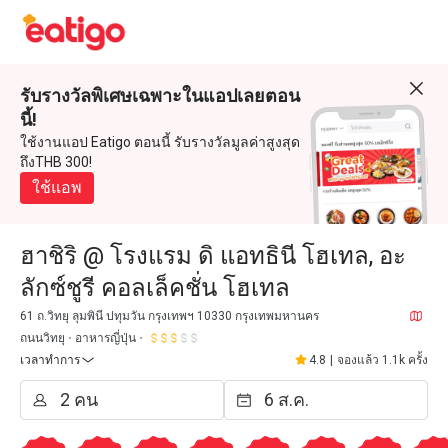
รับรางวัลพิเศษเฉพาะในแอปเลยตอน
นี้!
ใช้งานแอป Eatigo ตอนนี้ รับรางวัลมูลค่าสูงสุด
ถึงTHB 300!
ใช้แอพ
ฮาชิริ @ โรงแรม ดิ แอทธินี โฮเทล, อะ
ลักซ์ชูรี คอลเล็คชั่น โฮเทล
61 ถ.วิทยุ ลุมพินี ปทุมวัน กรุงเทพฯ 10330 กรุงเทพมหานคร
ถนนวิทยุ
อาหารญี่ปุ่น
เวลาทำการ
4.8
|
จองแล้ว 1.1k ครั้ง