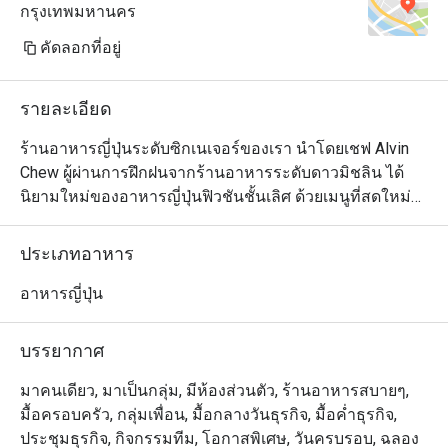
กรุงเทพมหานคร
คัดลอกที่อยู่
รายละเอียด
ร้านอาหารญี่ปุ่นระดับซิกเนเจอร์ของเรา นำโดยเชฟ Alvin 
Chew ผู้ผ่านการฝึกฝนจากร้านอาหารระดับดาวมิชลิน ได้
นิยามใหม่ของอาหารญี่ปุ่นฟิวชันชั้นเลิศ ด้วยเมนูที่สดใหม่
และเปี่ยมด้วยรสชาติ สัมผัสความสร้างสรรค์ของเมนูที่ใช้ทั้ง
วัตถุดิบท้องถิ่นและจากทั่วโลก มีให้เลือกทั้งแบบอาลาคาร์ท 
ประเภทอาหาร
เมนูชิมแบบคัดสรร (Tasting Menu) และชุดอาหารกลางวัน
แบบเทโชกุ (Teishoku) เพลิดเพลินกับศิลปะการปรุงอาหาร
อาหารญี่ปุ่น
จากเชฟที่เคาน์เตอร์ซูชิ ที่จะเปลี่ยนมื้ออาหารของคุณให้
กลายเป็นประสบการณ์สุดพิเศษเหนือระดับ
บรรยากาศ
มาคนเดียว, มาเป็นกลุ่ม, มีห้องส่วนตัว, ร้านอาหารสบายๆ,
มื้อครอบครัว, กลุ่มเพื่อน, มื้อกลางวันธุรกิจ, มื้อค่ำธุรกิจ,
ประชุมธุรกิจ, กิจกรรมทีม, โอกาสพิเศษ, วันครบรอบ, ฉลอง