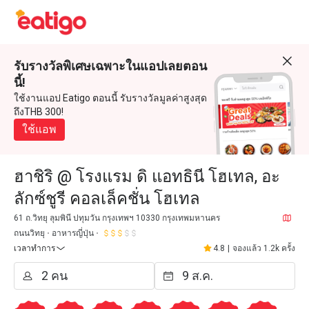
รับรางวัลพิเศษเฉพาะในแอปเลยตอน
นี้!
ใช้งานแอป Eatigo ตอนนี้ รับรางวัลมูลค่าสูงสุด
ถึงTHB 300!
ใช้แอพ
ฮาชิริ @ โรงแรม ดิ แอทธินี โฮเทล, อะ
ลักซ์ชูรี คอลเล็คชั่น โฮเทล
61 ถ.วิทยุ ลุมพินี ปทุมวัน กรุงเทพฯ 10330 กรุงเทพมหานคร
ถนนวิทยุ
อาหารญี่ปุ่น
เวลาทำการ
4.8
|
จองแล้ว 1.2k ครั้ง