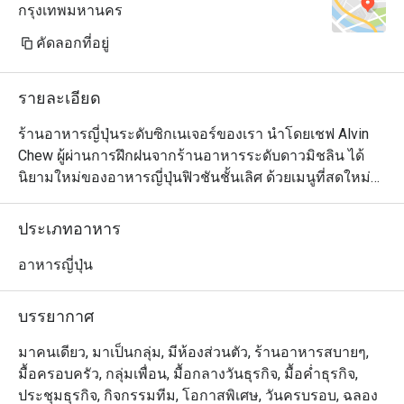
กรุงเทพมหานคร
คัดลอกที่อยู่
รายละเอียด
ร้านอาหารญี่ปุ่นระดับซิกเนเจอร์ของเรา นำโดยเชฟ Alvin 
Chew ผู้ผ่านการฝึกฝนจากร้านอาหารระดับดาวมิชลิน ได้
นิยามใหม่ของอาหารญี่ปุ่นฟิวชันชั้นเลิศ ด้วยเมนูที่สดใหม่
และเปี่ยมด้วยรสชาติ สัมผัสความสร้างสรรค์ของเมนูที่ใช้ทั้ง
วัตถุดิบท้องถิ่นและจากทั่วโลก มีให้เลือกทั้งแบบอาลาคาร์ท 
ประเภทอาหาร
เมนูชิมแบบคัดสรร (Tasting Menu) และชุดอาหารกลางวัน
แบบเทโชกุ (Teishoku) เพลิดเพลินกับศิลปะการปรุงอาหาร
อาหารญี่ปุ่น
จากเชฟที่เคาน์เตอร์ซูชิ ที่จะเปลี่ยนมื้ออาหารของคุณให้
กลายเป็นประสบการณ์สุดพิเศษเหนือระดับ
บรรยากาศ
มาคนเดียว, มาเป็นกลุ่ม, มีห้องส่วนตัว, ร้านอาหารสบายๆ,
มื้อครอบครัว, กลุ่มเพื่อน, มื้อกลางวันธุรกิจ, มื้อค่ำธุรกิจ,
ประชุมธุรกิจ, กิจกรรมทีม, โอกาสพิเศษ, วันครบรอบ, ฉลอง