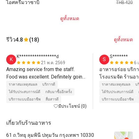
ไอศครีมวาซาบิ
THB 420
ดูทั้งหมด
รีวิว
4.8
(18)
ดูทั้งหมด
K*****************d
S*******
K
S
21 พ.ค. 2569
6 
Amazing service from the staff. 
อาหารอร่อย บริกา
Food was excellent. Definitely going 
โรงแรมจัด ร้านอาห
back! 
ก้อน 
ราคาสมเหตุสมผล
บริการดี
ราคาสมเหตุสมผล
บร
ได้รับประสบการณ์ดี
กลับมาซื้ออีกครั้ง
ได้รับประสบการณ์ดี
บริการแบบมืออาชีพ
สื่อสารดี
บริการแบบมืออาชีพ
มีประโยชน์ (0)
เกี่ยวกับร้านอาหาร
61 ถ.วิทยุ ลุมพินี ปทุมวัน กรุงเทพฯ 10330