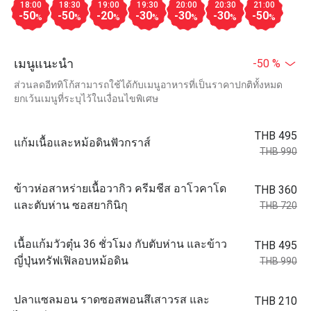
18:00
18:30
19:00
19:30
20:00
20:30
21:00
-50
-50
-20
-30
-30
-30
-50
%
%
%
%
%
%
%
เมนูแนะนำ
-50 %
ส่วนลดอีททิโก้สามารถใช้ได้กับเมนูอาหารที่เป็นราคาปกติทั้งหมด
ยกเว้นเมนูที่ระบุไว้ในเงื่อนไขพิเศษ
THB 495
แก้มเนื้อและหม้อดินฟัวกราส์
THB 990
ข้าวห่อสาหร่ายเนื้อวากิว ครีมชีส อาโวคาโด
THB 360
และตับห่าน ซอสยากินิกุ
THB 720
เนื้อแก้มวัวตุ๋น 36 ชั่วโมง กับตับห่าน และข้าว
THB 495
ญี่ปุ่นทรัฟเฟิลอบหม้อดิน
THB 990
ปลาแซลมอน ราดซอสพอนสึเสาวรส และ
THB 210