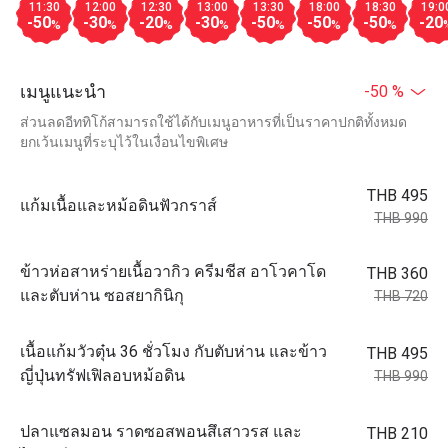
11:30
12:00
12:30
13:00
13:30
18:00
18:30
19:0
-50
-30
-20
-30
-50
-50
-50
-20
%
%
%
%
%
%
%
เมนูแนะนำ
-50 %
ส่วนลดอีททิโก้สามารถใช้ได้กับเมนูอาหารที่เป็นราคาปกติทั้งหมด
ยกเว้นเมนูที่ระบุไว้ในเงื่อนไขพิเศษ
THB 495
แก้มเนื้อและหม้อดินฟัวกราส์
THB 990
ข้าวห่อสาหร่ายเนื้อวากิว ครีมชีส อาโวคาโด
THB 360
และตับห่าน ซอสยากินิกุ
THB 720
เนื้อแก้มวัวตุ๋น 36 ชั่วโมง กับตับห่าน และข้าว
THB 495
ญี่ปุ่นทรัฟเฟิลอบหม้อดิน
THB 990
ปลาแซลมอน ราดซอสพอนสึเสาวรส และ
THB 210