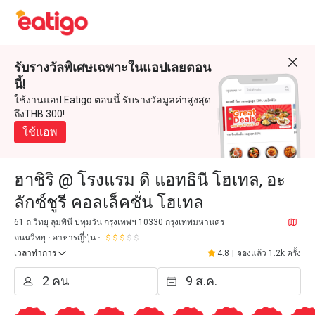
รับรางวัลพิเศษเฉพาะในแอปเลยตอน
นี้!
ใช้งานแอป Eatigo ตอนนี้ รับรางวัลมูลค่าสูงสุด
ถึงTHB 300!
ใช้แอพ
ฮาชิริ @ โรงแรม ดิ แอทธินี โฮเทล, อะ
ลักซ์ชูรี คอลเล็คชั่น โฮเทล
61 ถ.วิทยุ ลุมพินี ปทุมวัน กรุงเทพฯ 10330 กรุงเทพมหานคร
ถนนวิทยุ
อาหารญี่ปุ่น
เวลาทำการ
4.8
|
จองแล้ว 1.2k ครั้ง