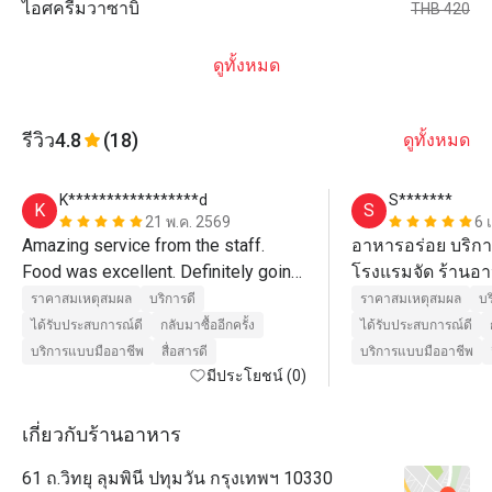
ไอศครีมวาซาบิ
THB 420
ดูทั้งหมด
รีวิว
4.8
(18)
ดูทั้งหมด
K*****************d
S*******
K
S
21 พ.ค. 2569
6 
Amazing service from the staff. 
อาหารอร่อย บริกา
Food was excellent. Definitely going 
โรงแรมจัด ร้านอาห
back! 
ก้อน 
ราคาสมเหตุสมผล
บริการดี
ราคาสมเหตุสมผล
บร
ได้รับประสบการณ์ดี
กลับมาซื้ออีกครั้ง
ได้รับประสบการณ์ดี
บริการแบบมืออาชีพ
สื่อสารดี
บริการแบบมืออาชีพ
มีประโยชน์ (0)
เกี่ยวกับร้านอาหาร
61 ถ.วิทยุ ลุมพินี ปทุมวัน กรุงเทพฯ 10330