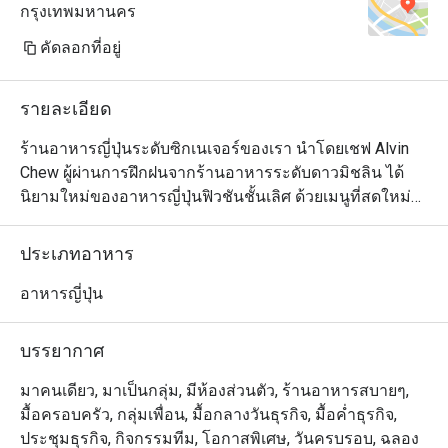
กรุงเทพมหานคร
คัดลอกที่อยู่
รายละเอียด
ร้านอาหารญี่ปุ่นระดับซิกเนเจอร์ของเรา นำโดยเชฟ Alvin 
Chew ผู้ผ่านการฝึกฝนจากร้านอาหารระดับดาวมิชลิน ได้
นิยามใหม่ของอาหารญี่ปุ่นฟิวชันชั้นเลิศ ด้วยเมนูที่สดใหม่
และเปี่ยมด้วยรสชาติ สัมผัสความสร้างสรรค์ของเมนูที่ใช้ทั้ง
วัตถุดิบท้องถิ่นและจากทั่วโลก มีให้เลือกทั้งแบบอาลาคาร์ท 
ประเภทอาหาร
เมนูชิมแบบคัดสรร (Tasting Menu) และชุดอาหารกลางวัน
แบบเทโชกุ (Teishoku) เพลิดเพลินกับศิลปะการปรุงอาหาร
อาหารญี่ปุ่น
จากเชฟที่เคาน์เตอร์ซูชิ ที่จะเปลี่ยนมื้ออาหารของคุณให้
กลายเป็นประสบการณ์สุดพิเศษเหนือระดับ
บรรยากาศ
มาคนเดียว, มาเป็นกลุ่ม, มีห้องส่วนตัว, ร้านอาหารสบายๆ,
มื้อครอบครัว, กลุ่มเพื่อน, มื้อกลางวันธุรกิจ, มื้อค่ำธุรกิจ,
ประชุมธุรกิจ, กิจกรรมทีม, โอกาสพิเศษ, วันครบรอบ, ฉลอง