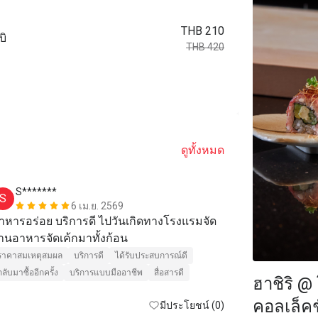
THB 210
บิ
THB 420
ดูทั้งหมด
S*******
B***e
S
B
6 เม.ย. 2569
าหารอร่อย บริการดี ไปวันเกิดทางโรงแรมจัด 
ร้านอาหารจัดเค้กมาทั้งก้อน 
บริการดี
ได้ร
ราคาสมเหตุสมผล
บริการดี
ได้รับประสบการณ์ดี
กลับมาซื้ออีกครั้ง
บริการแบบมืออาชีพ
สื่อสารดี
ฮาชิริ @ 
คอลเล็คช
มีประโยชน์ (0)