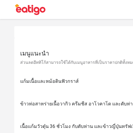
เมนูแนะนำ
ส่วนลดอีททิโก้สามารถใช้ได้กับเมนูอาหารที่เป็นราคาปกติทั้งหมด 
แก้มเนื้อและหม้อดินฟัวกราส์
ข้าวห่อสาหร่ายเนื้อวากิว ครีมชีส อาโวคาโด และตับห่า
เนื้อแก้มวัวตุ๋น 36 ชั่วโมง กับตับห่าน และข้าวญี่ปุ่นทรั