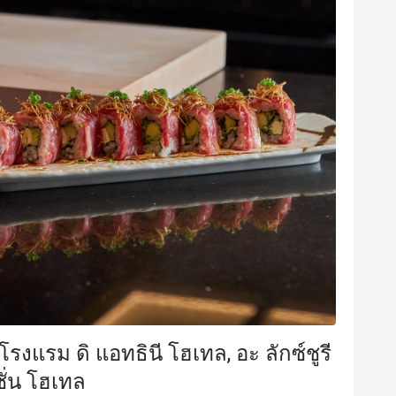
K****t
K
8 ก.ค. 2568
7 ก.ค. 25
Delicious and beautiful food. 
อาหารอร่อยทุกจานตกแต
บรรยากาศก็เหมาะกับการ
ับประสบการณ์ดี
กลับมาซื้ออีกครั้ง
ให้มาก็ได้ พนักงานก็น่า
ราคาสมเหตุสมผล
ได้รับประ
โรงแรม ดิ แอทธินี โฮเทล, อะ ลักซ์ชูรี
บริการแบบมืออาชีพ
ั่น โฮเทล
มีประโยชน์ (1)