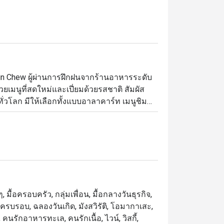
in Chew ผู้ผ่านการฝึกฝนจากร้านอาหารระดับ
้วยเมนูที่สดใหม่และเปี่ยมด้วยรสชาติ สัมผัส
ทั่วโลก มีให้เลือกทั้งแบบอาลาคาร์ท เมนูชิม
ชกุ (Teishoku) เพลิดเพลินกับศิลปะการปรุง
ของคุณให้กลายเป็นประสบการณ์สุดพิเศษเหนือ
มื้อครอบครัว, กลุ่มเพื่อน, มื้อกลางวันธุรกิจ,
ันครบรอบ, ฉลองวันเกิด, มังสวิรัติ, โอมากาเสะ,
นรักอาหารทะเล, คนรักเนื้อ, ไวน์, วิสกี้,