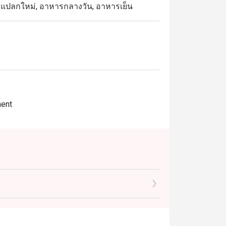
สวย, แปลกใหม่, อาหารกลางวัน, อาหารเย็น
ment