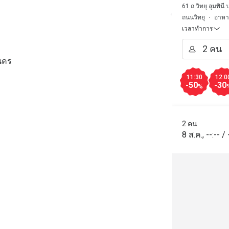
61 ถ.วิทยุ ลุมพิ
ถนนวิทยุ
อาหาร
เวลาทำการ
านคร
11:30
12:0
-50
-30
%
2 คน
8 ส.ค.
,
--:--
/