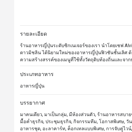
รายละเอียด
ร้านอาหารญี่ปุ่นระดับซิกเนเจอร์ของเรา นำโดยเชฟ Alv
ดาวมิชลิน ได้นิยามใหม่ของอาหารญี่ปุ่นฟิวชันชั้นเลิศ ด
ความสร้างสรรค์ของเมนูที่ใช้ทั้งวัตถุดิบท้องถิ่นและจาก
แบบคัดสรร (Tasting Menu) และชุดอาหารกลางวันแบบเทโ
อาหารจากเชฟที่เคาน์เตอร์ซูชิ ที่จะเปลี่ยนมื้ออาหาร
ประเภทอาหาร
ระดับ
อาหารญี่ปุ่น
บรรยากาศ
มาคนเดียว, มาเป็นกลุ่ม, มีห้องส่วนตัว, ร้านอาหารสบายๆ, 
มื้อค่ำธุรกิจ, ประชุมธุรกิจ, กิจกรรมทีม, โอกาสพิเศษ, ว
อาหารชุด, อะลาคาร์ท, ค็อกเทลแบบพิเศษ, การจับคู่ไวน์, ค