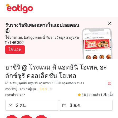
รับรางวัลพิเศษเฉพาะในแอปเลยตอน
นี้!
ใช้งานแอป Eatigo ตอนนี้ รับรางวัลมูลค่าสูงสุด
ถึงTHB 300!
ใช้แอพ
ฮาชิริ @ โรงแรม ดิ แอทธินี โฮเทล, อะ
ลักซ์ชูรี คอลเล็คชั่น โฮเทล
61 ถ.วิทยุ ลุมพินี ปทุมวัน กรุงเทพฯ 10330 กรุงเทพมหานคร
ถนนวิทยุ
อาหารญี่ปุ่น
เวลาทำการ
4.8
|
จองแล้ว 1.2k ครั้ง