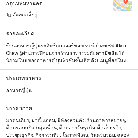
กรุงเทพมหานคร
คัดลอกที่อยู่
รายละเอียด
ร้านอาหารญี่ปุ่นระดับซิกเนเจอร์ของเรา นำโดยเชฟ Alvin 
Chew ผู้ผ่านการฝึกฝนจากร้านอาหารระดับดาวมิชลิน ได้
นิยามใหม่ของอาหารญี่ปุ่นฟิวชันชั้นเลิศ ด้วยเมนูที่สดใหม่
และเปี่ยมด้วยรสชาติ สัมผัสความสร้างสรรค์ของเมนูที่ใช้ทั้ง
วัตถุดิบท้องถิ่นและจากทั่วโลก มีให้เลือกทั้งแบบอาลาคาร์ท 
ประเภทอาหาร
เมนูชิมแบบคัดสรร (Tasting Menu) และชุดอาหารกลางวัน
แบบเทโชกุ (Teishoku) เพลิดเพลินกับศิลปะการปรุงอาหาร
อาหารญี่ปุ่น
จากเชฟที่เคาน์เตอร์ซูชิ ที่จะเปลี่ยนมื้ออาหารของคุณให้
กลายเป็นประสบการณ์สุดพิเศษเหนือระดับ
บรรยากาศ
มาคนเดียว, มาเป็นกลุ่ม, มีห้องส่วนตัว, ร้านอาหารสบายๆ,
มื้อครอบครัว, กลุ่มเพื่อน, มื้อกลางวันธุรกิจ, มื้อค่ำธุรกิจ,
ประชุมธุรกิจ, กิจกรรมทีม, โอกาสพิเศษ, วันครบรอบ, ฉลอง