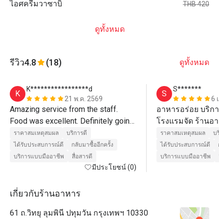
ไอศครีมวาซาบิ
THB 420
ดูทั้งหมด
รีวิว
4.8
(18)
ดูทั้งหมด
K*****************d
S*******
K
S
21 พ.ค. 2569
6 
Amazing service from the staff. 
อาหารอร่อย บริกา
Food was excellent. Definitely going 
โรงแรมจัด ร้านอาห
back! 
ก้อน 
ราคาสมเหตุสมผล
บริการดี
ราคาสมเหตุสมผล
บร
ได้รับประสบการณ์ดี
กลับมาซื้ออีกครั้ง
ได้รับประสบการณ์ดี
บริการแบบมืออาชีพ
สื่อสารดี
บริการแบบมืออาชีพ
มีประโยชน์ (0)
เกี่ยวกับร้านอาหาร
61 ถ.วิทยุ ลุมพินี ปทุมวัน กรุงเทพฯ 10330