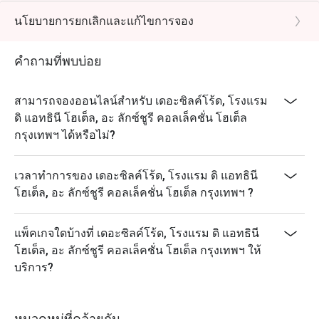
ที่สุดในการรับประทานอาหาร เพียงเลือกช่วงเวลาที่คุณ
recipes and premium ingredients.
นโยบายการยกเลิกและแก้ไขการจอง
ต้องการเพื่อรับส่วนลดสูงสุด 50% สำหรับค่าอาหาร
Q: What are the key menu highlights? A: Signature
dishes include the Peking Duck served with caviar,
คำถามที่พบบ่อย
Barbecue Suckling Pig, Silk Thread Prawns, and a wide
variety of high-quality Dim Sum.
สามารถจองออนไลน์สำหรับ เดอะซิลค์โร้ด, โรงแรม
Q: What is the dress code? A: The dress code is Smart
ดิ แอทธินี โฮเต็ล, อะ ลักซ์ชูรี คอลเล็คชั่น โฮเต็ล
Casual. We recommend polished attire to match the
กรุงเทพฯ ได้หรือไม่?
restaurant's luxury hotel setting and refined
atmosphere.
เวลาทำการของ เดอะซิลค์โร้ด, โรงแรม ดิ แอทธินี
Q: How do I get to The Silk Road? A: The restaurant is
โฮเต็ล, อะ ลักซ์ชูรี คอลเล็คชั่น โฮเต็ล กรุงเทพฯ ?
located on the 3rd floor of The Athenee Hotel on
Wireless Road. It is easily accessible via BTS
Ploenchit (Exit 2) and is near Central Chidlom.
แพ็คเกจใดบ้างที่ เดอะซิลค์โร้ด, โรงแรม ดิ แอทธินี
โฮเต็ล, อะ ลักซ์ชูรี คอลเล็คชั่น โฮเต็ล กรุงเทพฯ ให้
บริการ?
หมวดหมู่ที่คล้ายกัน