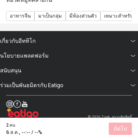
อาหารจีน
มาเป็นกลุ่ม
มีห้องส่วนตัว
เหมาะสำหรับเด
เกี่ยวกับอีททิโก
นโยบายแพลตฟอร์ม
สนับสนุน
ร่วมเป็นพันธมิตรกับ Eatigo
© 2026 Zoek. สงวนลิขสิทธิ์
2 คน
ถัดไป
6 ส.ค., --:-- / --%