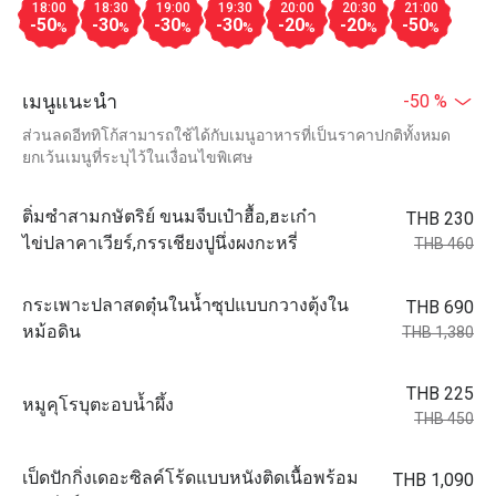
18:00
18:30
19:00
19:30
20:00
20:30
21:00
-50
-30
-30
-30
-20
-20
-50
%
%
%
%
%
%
%
เมนูแนะนำ
-50 %
ส่วนลดอีททิโก้สามารถใช้ได้กับเมนูอาหารที่เป็นราคาปกติทั้งหมด
ยกเว้นเมนูที่ระบุไว้ในเงื่อนไขพิเศษ
ติ่มซำสามกษัตริย์ ขนมจีบเป๋าฮื้อ,ฮะเก๋า
THB 230
ไข่ปลาคาเวียร์,กรรเชียงปูนึ่งผงกะหรี่
THB 460
กระเพาะปลาสดตุ๋นในน้ำซุปแบบกวางตุ้งใน
THB 690
หม้อดิน
THB 1,380
THB 225
หมูคุโรบุตะอบน้ำผึ้ง
THB 450
เป็ดปักกิ่งเดอะซิลค์โร้ดแบบหนังติดเนื้อพร้อม
THB 1,090