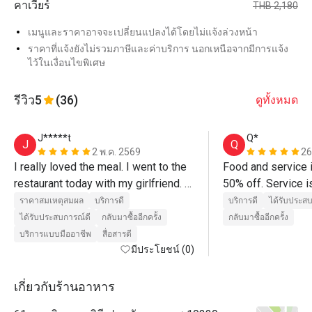
คาเวียร์
THB 2,180
เมนูและราคาอาจจะเปลี่ยนแปลงได้โดยไม่แจ้งล่วงหน้า
ราคาที่แจ้งยังไม่รวมภาษีและค่าบริการ นอกเหนือจากมีการแจ้ง
ไว้ในเงื่อนไขพิเศษ
รีวิว
5
(36)
ดูทั้งหมด
J*****t
Q*
J
Q
2 พ.ค. 2569
26
I really loved the meal. I went to the 
Food and service is
restaurant today with my girlfriend. 
50% off. Service i
We really enjoyed the food. A really 
the cocktails (not i
ราคาสมเหตุสมผล
บริการดี
บริการดี
ได้รับประส
big compliment to the chefs. More 
discount) were real
ได้รับประสบการณ์ดี
กลับมาซื้ออีกครั้ง
กลับมาซื้ออีกครั้ง
than anything, we must say thank you 
got the traditional
บริการแบบมืออาชีพ
สื่อสารดี
to Khun Jay for an outstanding 
มีประโยชน์ (0)
and had the pleasu
service. Thanks for delivering us 
the chef crisp up t
such a wonderful experience. 10/10
the skin in front 
เกี่ยวกับร้านอาหาร
around 3000+THB f