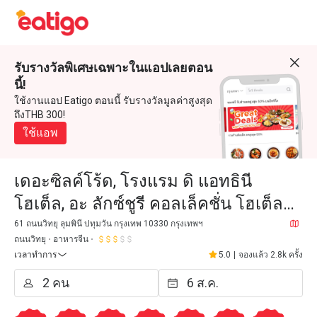
รับรางวัลพิเศษเฉพาะในแอปเลยตอน
นี้!
ใช้งานแอป Eatigo ตอนนี้ รับรางวัลมูลค่าสูงสุด
ถึงTHB 300!
ใช้แอพ
เดอะซิลค์โร้ด, โรงแรม ดิ แอทธินี
โฮเต็ล, อะ ลักซ์ชูรี คอลเล็คชั่น โฮเต็ล
กรุงเทพฯ
61 ถนนวิทยุ ลุมพินี ปทุมวัน กรุงเทพ 10330 กรุงเทพฯ
ถนนวิทยุ
อาหารจีน
เวลาทำการ
5.0
|
จองแล้ว 2.8k ครั้ง