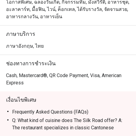
พรีเมียมที่นำเสนออาหารกวางตุ้งต้นตำรับพร้อมความทัน
โอกาสพิเศษ, ฉลองวันเกิด, กิจกรรมทีม, มังสวิรัติ, อาหารชุด,
สมัย ตั้งอยู่บนชั้น 3 ของโรงแรม The Athenee Hotel เดินทาง
อะลาคาร์ท, มื้อฟิน, ไวน์, ค็อกเทล, ได้รับรางวัล, จัดจานสวย,
สะดวกสบายใกล้กับ เซ็นทรัล ชิดลม, สถานเอกอัครราชทูต
อาหารกลางวัน, อาหารเย็น
สหรัฐอเมริกา และถนนวิทยุ บรรยากาศหรูหราและมีความ
เป็นส่วนตัวสูง เหมาะสำหรับการเจรจาธุรกิจ มื้อพิเศษ
ภาษาบริการ
สำหรับคู่รัก หรือการรวมตัวของครอบครัว

ภาษาอังกฤษ, ไทย
・ร้านมีชื่อเสียงในเมนู เป็ดปักกิ่ง ในตำนานที่ท็อปด้วยคา
เวียร์ และ หมูหัน รสชาติต้นตำรับที่รังสรรค์โดยเชฟชาว
ช่องทางการชำระเงิน
ฮ่องกง เมนูห้ามพลาดอื่น ๆ ได้แก่ กุ้งสายไหม ที่กรอบนอก
นุ่มใน และ ติ่มซำ กุ้งตัวโตเนื้อเด้งที่เน้นความสดใหม่ในทุก
Cash, Mastercard®, QR Code Payment, Visa, American
คำ

Express
・สำหรับคนไทย ที่นี่คือตัวเลือกระดับท็อปสำหรับมื้ออาหาร
เงื่อนไขพิเศษ
จีนสุดหรูที่มอบบริการระดับ 5 ดาวอย่างไม่มีที่ติ ส่วนนักท่อง
เที่ยวจะประทับใจกับคุณภาพอาหารชั้นเลิศและความคุ้มค่า
Frequently Asked Questions (FAQs)
ในทำเลใจกลางย่าน ถนนวิทยุ และใกล้ BTS เพลินจิต

Q: What kind of cuisine does The Silk Road offer? A:
The restaurant specializes in classic Cantonese
・การจองผ่านแอปหรือเว็บไซต์ Eatigo เป็นวิธีที่ชาญฉลาด
cuisine elevated with a modern flair, featuring traditional