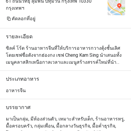
61 ถนนวิทยุ ลุมพินี ปทุมวัน กรุงเทพ 10330
กรุงเทพฯ
คัดลอกที่อยู่
รายละเอียด
ซิลค์ โร้ด ร้านอาหารจีนที่ให้บริการอาหารกวางตุ้งชั้นเลิศ 
โดยเชฟชื่อดังจากฮ่องกง เชฟ Cheng Kam Sing นำเสนอทั้ง
เมนูคลาสสิกเหนือกาลเวลาและเมนูสร้างสรรค์ใหม่ที่นำ
เสนออาหารกวางตุ้งในรูปแบบร่วมสมัย ในช่วงกลางวัน
เหมาะสำหรับผู้ที่หลงใหลในติ่มซำระดับพรีเมียม ส่วนช่วง
ประเภทอาหาร
เย็นจะดึงดูดผู้ที่ชื่นชอบอาหารกวางตุ้งที่ปรุงอย่างพิถีพิถัน
และเปี่ยมด้วยศิลปะ Silk Road มอบความหลากหลายของ
อาหารจีน
อาหารกวางตุ้งให้ได้ลิ้มลองทั้งมื้อกลางวันและมื้อค่ำอย่าง
เหนือระดับ

บรรยากาศ
・The Silk Road (Classic Cantonese with Modern Flair 
มาเป็นกลุ่ม, มีห้องส่วนตัว, เหมาะสำหรับเด็ก, ร้านอาหารหรู,
Restaurant) @ The Athenee Hotel เป็นห้องอาหารจีนระดับ
มื้อครอบครัว, กลุ่มเพื่อน, มื้อกลางวันธุรกิจ, มื้อค่ำธุรกิจ,