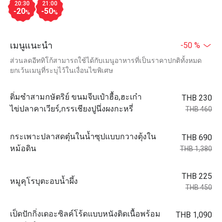
20:30
21:00
-20
-50
%
%
เมนูแนะนำ
-50 %
ส่วนลดอีททิโก้สามารถใช้ได้กับเมนูอาหารที่เป็นราคาปกติทั้งหมด
ยกเว้นเมนูที่ระบุไว้ในเงื่อนไขพิเศษ
ติ่มซำสามกษัตริย์ ขนมจีบเป๋าฮื้อ,ฮะเก๋า
THB 230
ไข่ปลาคาเวียร์,กรรเชียงปูนึ่งผงกะหรี่
THB 460
กระเพาะปลาสดตุ๋นในน้ำซุปแบบกวางตุ้งใน
THB 690
หม้อดิน
THB 1,380
THB 225
หมูคุโรบุตะอบน้ำผึ้ง
THB 450
เป็ดปักกิ่งเดอะซิลค์โร้ดแบบหนังติดเนื้อพร้อม
THB 1,090