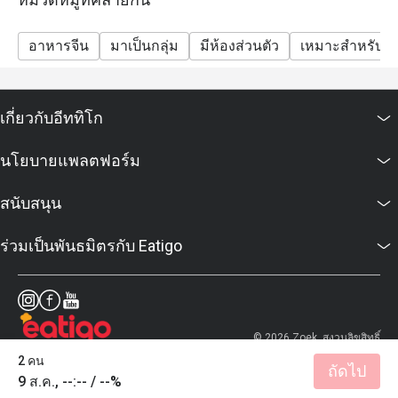
อาหารจีน
มาเป็นกลุ่ม
มีห้องส่วนตัว
เหมาะสำหรับเด
เกี่ยวกับอีททิโก
นโยบายแพลตฟอร์ม
สนับสนุน
ร่วมเป็นพันธมิตรกับ Eatigo
© 2026 Zoek. สงวนลิขสิทธิ์
2 คน
ถัดไป
9 ส.ค., --:-- / --%