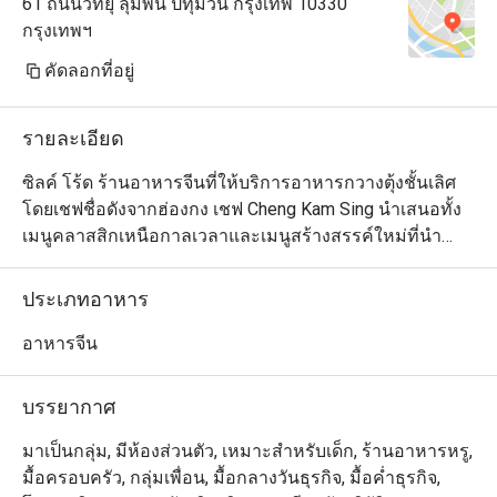
61 ถนนวิทยุ ลุมพินี ปทุมวัน กรุงเทพ 10330
กรุงเทพฯ
คัดลอกที่อยู่
รายละเอียด
ซิลค์ โร้ด ร้านอาหารจีนที่ให้บริการอาหารกวางตุ้งชั้นเลิศ 
โดยเชฟชื่อดังจากฮ่องกง เชฟ Cheng Kam Sing นำเสนอทั้ง
เมนูคลาสสิกเหนือกาลเวลาและเมนูสร้างสรรค์ใหม่ที่นำ
เสนออาหารกวางตุ้งในรูปแบบร่วมสมัย ในช่วงกลางวัน
เหมาะสำหรับผู้ที่หลงใหลในติ่มซำระดับพรีเมียม ส่วนช่วง
ประเภทอาหาร
เย็นจะดึงดูดผู้ที่ชื่นชอบอาหารกวางตุ้งที่ปรุงอย่างพิถีพิถัน
และเปี่ยมด้วยศิลปะ Silk Road มอบความหลากหลายของ
อาหารจีน
อาหารกวางตุ้งให้ได้ลิ้มลองทั้งมื้อกลางวันและมื้อค่ำอย่าง
เหนือระดับ

บรรยากาศ
・The Silk Road (Classic Cantonese with Modern Flair 
มาเป็นกลุ่ม, มีห้องส่วนตัว, เหมาะสำหรับเด็ก, ร้านอาหารหรู,
Restaurant) @ The Athenee Hotel เป็นห้องอาหารจีนระดับ
มื้อครอบครัว, กลุ่มเพื่อน, มื้อกลางวันธุรกิจ, มื้อค่ำธุรกิจ,