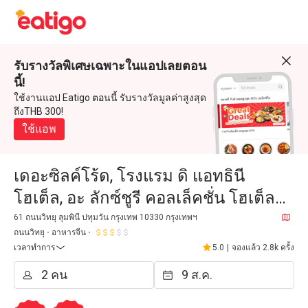
รับรางวัลพิเศษเฉพาะในแอปเลยตอน
นี้!
ใช้งานแอป Eatigo ตอนนี้ รับรางวัลมูลค่าสูงสุด
ถึงTHB 300!
ใช้แอพ
เดอะซิลค์โร้ด, โรงแรม ดิ แอทธินี
โฮเต็ล, อะ ลักซ์ชูรี คอลเล็คชั่น โฮเต็ล
กรุงเทพฯ
61 ถนนวิทยุ ลุมพินี ปทุมวัน กรุงเทพ 10330 กรุงเทพฯ
ถนนวิทยุ
อาหารจีน
เวลาทำการ
5.0
|
จองแล้ว 2.8k ครั้ง