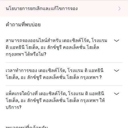
ที่สุดในการรับประทานอาหาร เพียงเลือกช่วงเวลาที่คุณ
recipes and premium ingredients.
นโยบายการยกเลิกและแก้ไขการจอง
ต้องการเพื่อรับส่วนลดสูงสุด 50% สำหรับค่าอาหาร
Q: What are the key menu highlights? A: Signature
dishes include the Peking Duck served with caviar,
คำถามที่พบบ่อย
Barbecue Suckling Pig, Silk Thread Prawns, and a wide
variety of high-quality Dim Sum.
สามารถจองออนไลน์สำหรับ เดอะซิลค์โร้ด, โรงแรม
Q: What is the dress code? A: The dress code is Smart
ดิ แอทธินี โฮเต็ล, อะ ลักซ์ชูรี คอลเล็คชั่น โฮเต็ล
Casual. We recommend polished attire to match the
กรุงเทพฯ ได้หรือไม่?
restaurant's luxury hotel setting and refined
atmosphere.
เวลาทำการของ เดอะซิลค์โร้ด, โรงแรม ดิ แอทธินี
Q: How do I get to The Silk Road? A: The restaurant is
โฮเต็ล, อะ ลักซ์ชูรี คอลเล็คชั่น โฮเต็ล กรุงเทพฯ ?
located on the 3rd floor of The Athenee Hotel on
Wireless Road. It is easily accessible via BTS
Ploenchit (Exit 2) and is near Central Chidlom.
แพ็คเกจใดบ้างที่ เดอะซิลค์โร้ด, โรงแรม ดิ แอทธินี
โฮเต็ล, อะ ลักซ์ชูรี คอลเล็คชั่น โฮเต็ล กรุงเทพฯ ให้
บริการ?
หมวดหมู่ที่คล้ายกัน