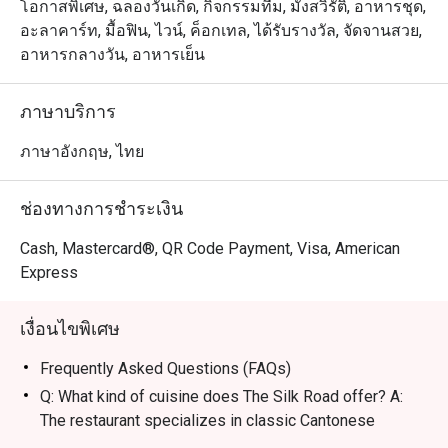
พรีเมียมที่นำเสนออาหารกวางตุ้งต้นตำรับพร้อมความทัน
โอกาสพิเศษ, ฉลองวันเกิด, กิจกรรมทีม, มังสวิรัติ, อาหารชุด,
สมัย ตั้งอยู่บนชั้น 3 ของโรงแรม The Athenee Hotel เดินทาง
อะลาคาร์ท, มื้อฟิน, ไวน์, ค็อกเทล, ได้รับรางวัล, จัดจานสวย,
สะดวกสบายใกล้กับ เซ็นทรัล ชิดลม, สถานเอกอัครราชทูต
อาหารกลางวัน, อาหารเย็น
สหรัฐอเมริกา และถนนวิทยุ บรรยากาศหรูหราและมีความ
เป็นส่วนตัวสูง เหมาะสำหรับการเจรจาธุรกิจ มื้อพิเศษ
ภาษาบริการ
สำหรับคู่รัก หรือการรวมตัวของครอบครัว

ภาษาอังกฤษ, ไทย
・ร้านมีชื่อเสียงในเมนู เป็ดปักกิ่ง ในตำนานที่ท็อปด้วยคา
เวียร์ และ หมูหัน รสชาติต้นตำรับที่รังสรรค์โดยเชฟชาว
ช่องทางการชำระเงิน
ฮ่องกง เมนูห้ามพลาดอื่น ๆ ได้แก่ กุ้งสายไหม ที่กรอบนอก
นุ่มใน และ ติ่มซำ กุ้งตัวโตเนื้อเด้งที่เน้นความสดใหม่ในทุก
Cash, Mastercard®, QR Code Payment, Visa, American
คำ

Express
・สำหรับคนไทย ที่นี่คือตัวเลือกระดับท็อปสำหรับมื้ออาหาร
เงื่อนไขพิเศษ
จีนสุดหรูที่มอบบริการระดับ 5 ดาวอย่างไม่มีที่ติ ส่วนนักท่อง
เที่ยวจะประทับใจกับคุณภาพอาหารชั้นเลิศและความคุ้มค่า
Frequently Asked Questions (FAQs)
ในทำเลใจกลางย่าน ถนนวิทยุ และใกล้ BTS เพลินจิต

Q: What kind of cuisine does The Silk Road offer? A:
The restaurant specializes in classic Cantonese
・การจองผ่านแอปหรือเว็บไซต์ Eatigo เป็นวิธีที่ชาญฉลาด
cuisine elevated with a modern flair, featuring traditional