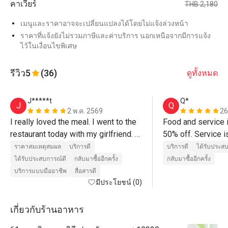
คาเวียร์
THB 2,180
เมนูและราคาอาจจะเปลี่ยนแปลงได้โดยไม่แจ้งล่วงหน้า
ราคาที่แจ้งยังไม่รวมภาษีและค่าบริการ นอกเหนือจากมีการแจ้ง
ไว้ในเงื่อนไขพิเศษ
รีวิว
5
(36)
ดูทั้งหมด
J*****t
Q*
J
Q
2 พ.ค. 2569
26
I really loved the meal. I went to the 
Food and service is
restaurant today with my girlfriend. 
50% off. Service i
We really enjoyed the food. A really 
the cocktails (not i
ราคาสมเหตุสมผล
บริการดี
บริการดี
ได้รับประส
big compliment to the chefs. More 
discount) were real
ได้รับประสบการณ์ดี
กลับมาซื้ออีกครั้ง
กลับมาซื้ออีกครั้ง
than anything, we must say thank you 
got the traditional
บริการแบบมืออาชีพ
สื่อสารดี
to Khun Jay for an outstanding 
มีประโยชน์ (0)
and had the pleasu
service. Thanks for delivering us 
the chef crisp up t
such a wonderful experience. 10/10
the skin in front 
เกี่ยวกับร้านอาหาร
around 3000+THB f