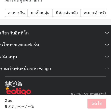
อาหารจีน
มาเป็นกลุ่ม
มีห้องส่วนตัว
เหมาะสำหรับเด
เกี่ยวกับอีททิโก
นโยบายแพลตฟอร์ม
สนับสนุน
ร่วมเป็นพันธมิตรกับ Eatigo
© 2026 Zoek. สงวนลิขสิทธิ์
2 คน
ถัดไป
8 ส.ค., --:-- / --%