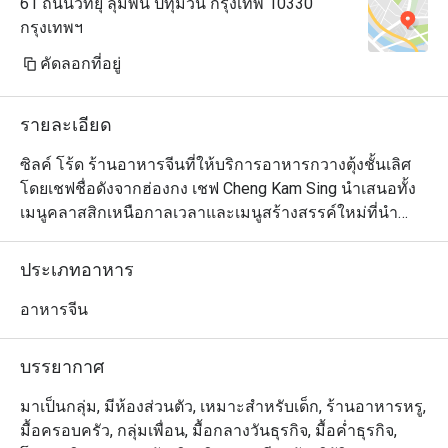
61 ถนนวิทยุ ลุมพินี ปทุมวัน กรุงเทพ 10330
กรุงเทพฯ
คัดลอกที่อยู่
รายละเอียด
ซิลค์ โร้ด ร้านอาหารจีนที่ให้บริการอาหารกวางตุ้งชั้นเลิศ 
โดยเชฟชื่อดังจากฮ่องกง เชฟ Cheng Kam Sing นำเสนอทั้ง
เมนูคลาสสิกเหนือกาลเวลาและเมนูสร้างสรรค์ใหม่ที่นำ
เสนออาหารกวางตุ้งในรูปแบบร่วมสมัย ในช่วงกลางวัน
เหมาะสำหรับผู้ที่หลงใหลในติ่มซำระดับพรีเมียม ส่วนช่วง
ประเภทอาหาร
เย็นจะดึงดูดผู้ที่ชื่นชอบอาหารกวางตุ้งที่ปรุงอย่างพิถีพิถัน
และเปี่ยมด้วยศิลปะ Silk Road มอบความหลากหลายของ
อาหารจีน
อาหารกวางตุ้งให้ได้ลิ้มลองทั้งมื้อกลางวันและมื้อค่ำอย่าง
เหนือระดับ

บรรยากาศ
・The Silk Road (Classic Cantonese with Modern Flair 
มาเป็นกลุ่ม, มีห้องส่วนตัว, เหมาะสำหรับเด็ก, ร้านอาหารหรู,
Restaurant) @ The Athenee Hotel เป็นห้องอาหารจีนระดับ
มื้อครอบครัว, กลุ่มเพื่อน, มื้อกลางวันธุรกิจ, มื้อค่ำธุรกิจ,