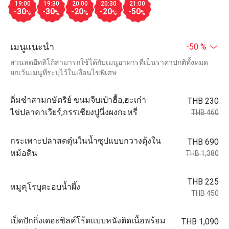
19:00
19:30
20:00
20:30
21:00
-30
-30
-20
-20
-50
%
%
%
%
%
เมนูแนะนำ
-50 %
ส่วนลดอีททิโก้สามารถใช้ได้กับเมนูอาหารที่เป็นราคาปกติทั้งหมด
ยกเว้นเมนูที่ระบุไว้ในเงื่อนไขพิเศษ
ติ่มซำสามกษัตริย์ ขนมจีบเป๋าฮื้อ,ฮะเก๋า
THB 230
ไข่ปลาคาเวียร์,กรรเชียงปูนึ่งผงกะหรี่
THB 460
กระเพาะปลาสดตุ๋นในน้ำซุปแบบกวางตุ้งใน
THB 690
หม้อดิน
THB 1,380
THB 225
หมูคุโรบุตะอบน้ำผึ้ง
THB 450
เป็ดปักกิ่งเดอะซิลค์โร้ดแบบหนังติดเนื้อพร้อม
THB 1,090