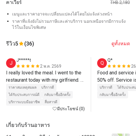
คาเวียร์
THB 2,180
เมนูและราคาอาจจะเปลี่ยนแปลงได้โดยไม่แจ้งล่วงหน้า
ราคาที่แจ้งยังไม่รวมภาษีและค่าบริการ นอกเหนือจากมีการแจ้ง
ไว้ในเงื่อนไขพิเศษ
รีวิว
5
(36)
ดูทั้งหมด
J*****t
Q*
J
Q
2 พ.ค. 2569
26
I really loved the meal. I went to the 
Food and service is
restaurant today with my girlfriend. 
50% off. Service i
We really enjoyed the food. A really 
the cocktails (not i
ราคาสมเหตุสมผล
บริการดี
บริการดี
ได้รับประส
big compliment to the chefs. More 
discount) were real
ได้รับประสบการณ์ดี
กลับมาซื้ออีกครั้ง
กลับมาซื้ออีกครั้ง
than anything, we must say thank you 
got the traditional
บริการแบบมืออาชีพ
สื่อสารดี
to Khun Jay for an outstanding 
มีประโยชน์ (0)
and had the pleasu
service. Thanks for delivering us 
the chef crisp up t
such a wonderful experience. 10/10
the skin in front 
เกี่ยวกับร้านอาหาร
around 3000+THB f