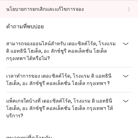
ที่สุดในการรับประทานอาหาร เพียงเลือกช่วงเวลาที่คุณ
recipes and premium ingredients.
นโยบายการยกเลิกและแก้ไขการจอง
ต้องการเพื่อรับส่วนลดสูงสุด 50% สำหรับค่าอาหาร
Q: What are the key menu highlights? A: Signature
dishes include the Peking Duck served with caviar,
คำถามที่พบบ่อย
Barbecue Suckling Pig, Silk Thread Prawns, and a wide
variety of high-quality Dim Sum.
สามารถจองออนไลน์สำหรับ เดอะซิลค์โร้ด, โรงแรม
Q: What is the dress code? A: The dress code is Smart
ดิ แอทธินี โฮเต็ล, อะ ลักซ์ชูรี คอลเล็คชั่น โฮเต็ล
Casual. We recommend polished attire to match the
กรุงเทพฯ ได้หรือไม่?
restaurant's luxury hotel setting and refined
atmosphere.
เวลาทำการของ เดอะซิลค์โร้ด, โรงแรม ดิ แอทธินี
Q: How do I get to The Silk Road? A: The restaurant is
โฮเต็ล, อะ ลักซ์ชูรี คอลเล็คชั่น โฮเต็ล กรุงเทพฯ ?
located on the 3rd floor of The Athenee Hotel on
Wireless Road. It is easily accessible via BTS
Ploenchit (Exit 2) and is near Central Chidlom.
แพ็คเกจใดบ้างที่ เดอะซิลค์โร้ด, โรงแรม ดิ แอทธินี
โฮเต็ล, อะ ลักซ์ชูรี คอลเล็คชั่น โฮเต็ล กรุงเทพฯ ให้
บริการ?
หมวดหมู่ที่คล้ายกัน