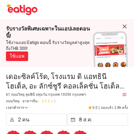
รับรางวัลพิเศษเฉพาะในแอปเลยตอน
นี้!
ใช้งานแอป Eatigo ตอนนี้ รับรางวัลมูลค่าสูงสุด
ถึงTHB 300!
ใช้แอพ
เดอะซิลค์โร้ด, โรงแรม ดิ แอทธินี
โฮเต็ล, อะ ลักซ์ชูรี คอลเล็คชั่น โฮเต็ล
กรุงเทพฯ
61 ถนนวิทยุ ลุมพินี ปทุมวัน กรุงเทพ 10330 กรุงเทพฯ
ถนนวิทยุ
อาหารจีน
เวลาทำการ
5.0
|
จองแล้ว 2.8k ครั้ง