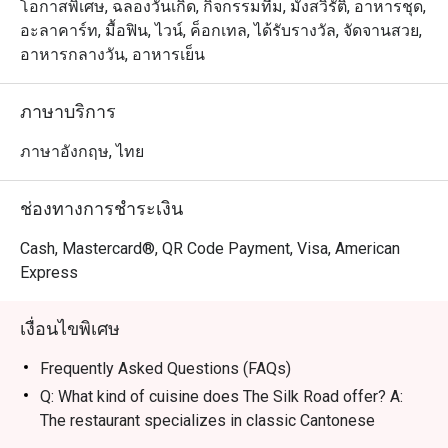
พรีเมียมที่นำเสนออาหารกวางตุ้งต้นตำรับพร้อมความทัน
โอกาสพิเศษ, ฉลองวันเกิด, กิจกรรมทีม, มังสวิรัติ, อาหารชุด,
สมัย ตั้งอยู่บนชั้น 3 ของโรงแรม The Athenee Hotel เดินทาง
อะลาคาร์ท, มื้อฟิน, ไวน์, ค็อกเทล, ได้รับรางวัล, จัดจานสวย,
สะดวกสบายใกล้กับ เซ็นทรัล ชิดลม, สถานเอกอัครราชทูต
อาหารกลางวัน, อาหารเย็น
สหรัฐอเมริกา และถนนวิทยุ บรรยากาศหรูหราและมีความ
เป็นส่วนตัวสูง เหมาะสำหรับการเจรจาธุรกิจ มื้อพิเศษ
ภาษาบริการ
สำหรับคู่รัก หรือการรวมตัวของครอบครัว

ภาษาอังกฤษ, ไทย
・ร้านมีชื่อเสียงในเมนู เป็ดปักกิ่ง ในตำนานที่ท็อปด้วยคา
เวียร์ และ หมูหัน รสชาติต้นตำรับที่รังสรรค์โดยเชฟชาว
ช่องทางการชำระเงิน
ฮ่องกง เมนูห้ามพลาดอื่น ๆ ได้แก่ กุ้งสายไหม ที่กรอบนอก
นุ่มใน และ ติ่มซำ กุ้งตัวโตเนื้อเด้งที่เน้นความสดใหม่ในทุก
Cash, Mastercard®, QR Code Payment, Visa, American
คำ

Express
・สำหรับคนไทย ที่นี่คือตัวเลือกระดับท็อปสำหรับมื้ออาหาร
เงื่อนไขพิเศษ
จีนสุดหรูที่มอบบริการระดับ 5 ดาวอย่างไม่มีที่ติ ส่วนนักท่อง
เที่ยวจะประทับใจกับคุณภาพอาหารชั้นเลิศและความคุ้มค่า
Frequently Asked Questions (FAQs)
ในทำเลใจกลางย่าน ถนนวิทยุ และใกล้ BTS เพลินจิต

Q: What kind of cuisine does The Silk Road offer? A:
The restaurant specializes in classic Cantonese
・การจองผ่านแอปหรือเว็บไซต์ Eatigo เป็นวิธีที่ชาญฉลาด
cuisine elevated with a modern flair, featuring traditional