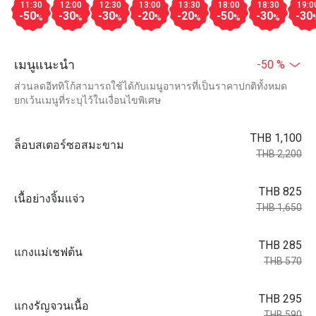
11:30
12:00
12:30
13:00
13:30
18:00
18:30
19:0
-50
-30
-30
-20
-20
-50
-30
-30
%
%
%
%
%
%
%
เมนูแนะนำ
-50 %
ส่วนลดอีททิโก้สามารถใช้ได้กับเมนูอาหารที่เป็นราคาปกติทั้งหมด
ยกเว้นเมนูที่ระบุไว้ในเงื่อนไขพิเศษ
THB 1,100
ล็อบสเตอร์ซอสมะขาม
THB 2,200
THB 825
เนื้อย่างจิ้มแจ่ว
THB 1,650
THB 285
แกงแม่เชฟต้น
THB 570
THB 295
แกงรัญจวนเนื้อ
THB 590