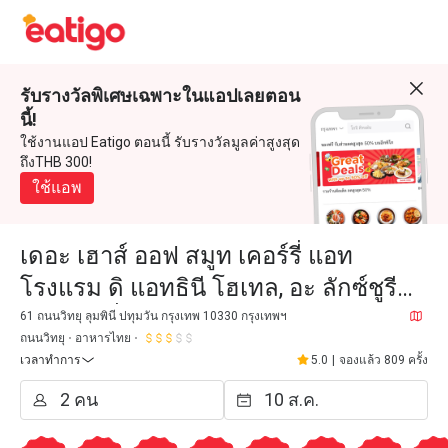
รับรางวัลพิเศษเฉพาะในแอปเลยตอน
นี้!
ใช้งานแอป Eatigo ตอนนี้ รับรางวัลมูลค่าสูงสุด
ถึงTHB 300!
ใช้แอพ
เดอะ เฮาส์ ออฟ สมูท เคอร์รี่ แอท
โรงแรม ดิ แอทธินี โฮเทล, อะ ลักซ์ชูรี
คอลเล็คชั่น โฮเทล
61 ถนนวิทยุ ลุมพินี ปทุมวัน กรุงเทพ 10330 กรุงเทพฯ
ถนนวิทยุ
อาหารไทย
เวลาทำการ
5.0
|
จองแล้ว 809 ครั้ง