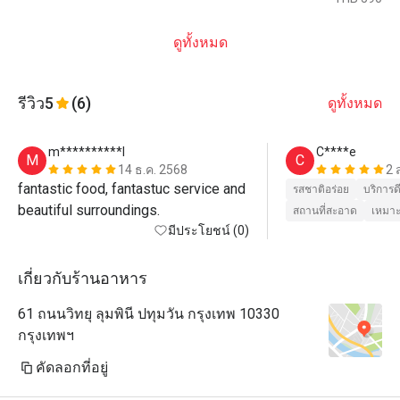
ดูทั้งหมด
รีวิว
5
(6)
ดูทั้งหมด
m**********l
C****e
M
C
14 ธ.ค. 2568
2 
fantastic food, fantastuc service and 
รสชาติอร่อย
บริการด
beautiful surroundings. 
สถานที่สะอาด
เหมาะ
มีประโยชน์ (0)
เกี่ยวกับร้านอาหาร
61 ถนนวิทยุ ลุมพินี ปทุมวัน กรุงเทพ 10330
กรุงเทพฯ
คัดลอกที่อยู่