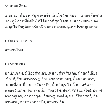
รายละเอียด
เดอะ เฮาส์ ออฟ สมูท เคอร์รี่ เน้นใช้วัตถุดิบจากแหล่งท้องถิ่น
และภูมิภาคที่ยั่งยืนให้ได้มากที่สุด โดยประมาณ 80% ของ
เมนูเป็นวัตถุดิบออร์แกนิก และหลายเมนูเคยปรากฏเฉพาะ
ในสำรับชาววังเท่านั้น เพิ่มความพิเศษและเอกลักษณ์ให้กับ
ประสบการณ์การรับประทานอาหารอย่างแท้จริง
ประเภทอาหาร
อาหารไทย
บรรยากาศ
มาเป็นกลุ่ม, มีห้องส่วนตัว, เหมาะสำหรับเด็ก, นำสัตว์เลี้ยง
เข้าได้, ร้านอาหารหรู, ร้านอาหารสบายๆ, มื้อครอบครัว,
กลุ่มเพื่อน, มื้อกลางวันธุรกิจ, มื้อค่ำธุรกิจ, โอกาสพิเศษ,
ฉลองวันเกิด, กิจกรรมทีม, มังสวิรัติ, มังสวิรัติ (นม/ไข่), ปราศ
จากกลูเตน, อาหารชุด, เรียบหรู, ดั้งเดิม/ประวัติศาสตร์, จัด
จานสวย, อาหารกลางวัน, อาหารเย็น