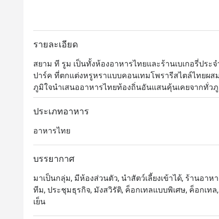
รายละเอียด
สยาม ที รูม เป็นทั้งห้องอาหารไทยและร้านเบเกอรี่ประ
ปาร์ค ที่ตกแต่งหรูหราแบบคอนเทมโพรารีสไตล์ไทยผสมก
ภูมิใจนำเสนออาหารไทยท้องถิ่นอันแสนคุ้นเคยจากทั่วภ
สดใหม่ของวัตถุดิบและเครื่องแกงแบบไทยๆ จานซิกเนเจอร์
ราดแกงปู และแกงเขียวหวานคอหมูย่าง นอกจากนี้ยังไ
ประเภทอาหาร
ถึงกาแฟเบลนด์สูตรพิเศษของทางร้านด้วย
อาหารไทย
บรรยากาศ
มาเป็นกลุ่ม, มีห้องส่วนตัว, นำสัตว์เลี้ยงเข้าได้, ร้านอา
ทีม, ประชุมธุรกิจ, มังสวิรัติ, ค็อกเทลแบบพิเศษ, ค็อกเท
เย็น