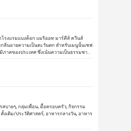
จำโรงแรมแบงค็อก แมริออท มาร์คีส์ ควีนส์
ลิ่นอายความเป็นตะวันตก สำหรับเมนูนั้นเชฟ
ูมิภาคของประเทศ ซึ่งเน้นความเป็นธรรมชาติ
ของร้านที่แนะนำให้ลอง ได้แก่ กุ้งแม่น้ำเผา
ม่ควรพลาดชิมขนมปังและเพรสทรี้อบร้อน รวม
หารสบายๆ, กลุ่มเพื่อน, มื้อครอบครัว, กิจกรรม
ล, ดั้งเดิม/ประวัติศาสตร์, อาหารกลางวัน, อาหาร