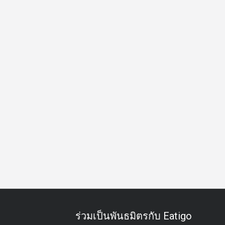
กิจกรรมทีม
ประชุมธุรกิจ
มังสวิรัติ
ค็อกเทลแบบพิเศษ
ร่วมเป็นพันธมิตรกับ Eatigo