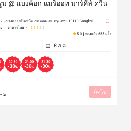
รูม @ แบงค็อก แมริออท มาร์คีส์ ควีน
 22 แขวงคลองตันเหนือ เขตคลองเตย กรุงเทพฯ 10110 Bangkok
ตย
อาหารไทย
5.0
|
จองแล้ว 655 ครั้ง
0
20:30
21:00
21:30
-30
-30
-30
%
%
%
%
***o
e*************d
E
7 ก.พ. 2569
23 ม.ค. 2
ถัดไป
ราคาสมเหตุสมผล
บริการดี
รสชาติอร่อย
--%
ท
สถานที่สะอาด
เหมาะกับการสังสรรค์
มีประโยชน์ (0)