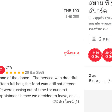
สยาม ที 
ส์ปาร์ค
THB 190
THB 380
199 สุขุมวิทซอย
คลองตัน - คลองเ
เวลาทำการ
ดูทั้งหมด
19:30
20:0
-30
-30
%
C**i
j*******
C
J
20 มิ.ย. 2568
2 คน
one of the above.   The service was dreadful.  
รสชาติอร่อย
8 ส.ค.
,
--:--
/
fter a full hour, the food was still not served.  
เหมาะกับการเด
e were running out of time for our next 
ppointment, hence we decided to leave, on an 
mpty stomach.  Truly recommend Eatigo stop 
มีประโยชน์ (1)
ncluding this restaurant in its recommended 