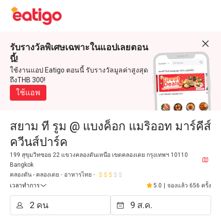
รับรางวัลพิเศษเฉพาะในแอปเลยตอน
นี้!
ใช้งานแอป Eatigo ตอนนี้ รับรางวัลมูลค่าสูงสุด
ถึงTHB 300!
ใช้แอพ
สยาม ที รูม @ แบงค็อก แมริออท มาร์คีส์
ควีนส์ปาร์ค
199 สุขุมวิทซอย 22 แขวงคลองตันเหนือ เขตคลองเตย กรุงเทพฯ 10110
Bangkok
คลองตัน - คลองเตย
อาหารไทย
เวลาทำการ
5.0
|
จองแล้ว 656 ครั้ง