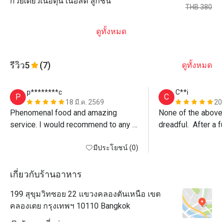
ก๋วยเตี๋ยวเนื้อตุ๋น เนื้อสด ลูกชิ้น
THB 380
ดูทั้งหมด
รีวิว
5
(7)
ดูทั้งหมด
p********c
C**i
P
C
18 มี.ค. 2569
20
Phenomenal food and amazing 
None of the above.
service. I would recommend to any 
dreadful.  After a f
to visit here. Outstanding!
was still not serv
มีประโยชน์ (0)
running out of time
appointment, henc
leave, on an empty
เกี่ยวกับร้านอาหาร
recommend Eatigo 
199 สุขุมวิทซอย 22 แขวงคลองตันเหนือ เขต
this restaurant in
คลองเตย กรุงเทพฯ 10110 Bangkok
list.