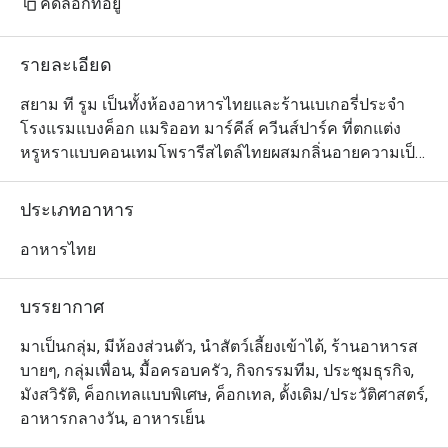
คัดลอกที่อยู่
รายละเอียด
สยาม ที รูม เป็นทั้งห้องอาหารไทยและร้านเบเกอรี่ประจำ
โรงแรมแบงค็อก แมริออท มาร์คีส์ ควีนส์ปาร์ค ที่ตกแต่ง
หรูหราแบบคอนเทมโพรารีสไตล์ไทยผสมกลิ่นอายความเป็น
ตะวันตก สำหรับเมนูนั้นเชฟภูมิใจนำเสนออาหารไทยท้อง
ถิ่นอันแสนคุ้นเคยจากทั่วภูมิภาคของประเทศ ซึ่งเน้นความ
ประเภทอาหาร
เป็นธรรมชาติสดใหม่ของวัตถุดิบและเครื่องแกงแบบไทยๆ 
จานซิกเนเจอร์ของร้านที่แนะนำให้ลอง ได้แก่ กุ้งแม่น้ำเผา
อาหารไทย
ราดแกงปู และแกงเขียวหวานคอหมูย่าง นอกจากนี้ยังไม่
ควรพลาดชิมขนมปังและเพรสทรี้อบร้อน รวมถึงกาแฟเบ
บรรยากาศ
ลนด์สูตรพิเศษของทางร้านด้วย
มาเป็นกลุ่ม, มีห้องส่วนตัว, นำสัตว์เลี้ยงเข้าได้, ร้านอาหารส
บายๆ, กลุ่มเพื่อน, มื้อครอบครัว, กิจกรรมทีม, ประชุมธุรกิจ,
มังสวิรัติ, ค็อกเทลแบบพิเศษ, ค็อกเทล, ดั้งเดิม/ประวัติศาสตร์,
อาหารกลางวัน, อาหารเย็น