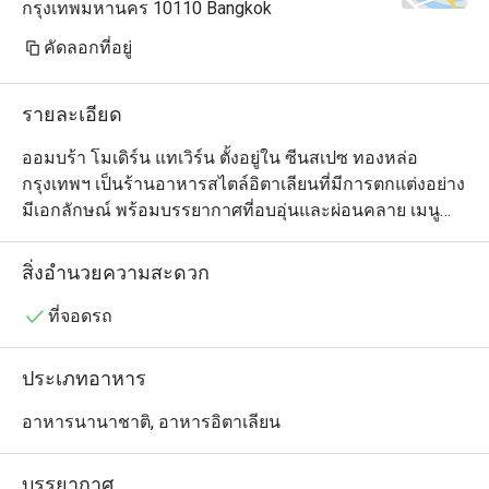
กรุงเทพมหานคร 10110 Bangkok
คัดลอกที่อยู่
รายละเอียด
ออมบร้า โมเดิร์น แทเวิร์น ตั้งอยู่ใน ซีนสเปซ ทองหล่อ 
กรุงเทพฯ เป็นร้านอาหารสไตล์อิตาเลียนที่มีการตกแต่งอย่าง
มีเอกลักษณ์ พร้อมบรรยากาศที่อบอุ่นและผ่อนคลาย เมนู
ของร้านนำเสนออาหารอิตาเลียนแบบดั้งเดิม ผสมผสานกับ
ความคิดสร้างสรรค์เพื่อให้ได้รสชาติที่โดดเด่น โดยเลือกใช้
สิ่งอำนวยความสะดวก
วัตถุดิบคุณภาพเยี่ยมเพื่อรังสรรค์อาหารที่ทั้งอร่อยและ
ประณีต เมนูแนะนำ ได้แก่ โคลด์คัท ชีสหลากชนิด พาสต้า
ที่จอดรถ
โฮมเมด และอาหารที่ปรุงอย่างพิถีพิถันในทุกรายละเอียด

นอกจากนี้ร้านออมบร้า โมเดิร์น แทเวิร์น ยังเป็นสถานที่ที่
ประเภทอาหาร
เหมาะสำหรับงานเฉลิมฉลอง งานเลี้ยงองค์กร หรือมื้อ
อาหารสุดพิเศษในบรรยากาศที่เป็นกันเองและแฝงด้วยเสน่ห์
อาหารนานาชาติ, อาหารอิตาเลียน
แบบอิตาเลียน มอบประสบการณ์การรับประทานอาหารที่น่า
ประทับใจและเต็มไปด้วยรสชาติอันเป็นเอกลักษณ์
บรรยากาศ