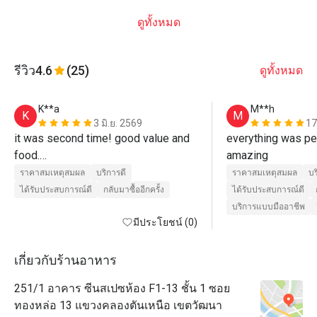
ดูทั้งหมด
รีวิว
4.6
(25)
ดูทั้งหมด
K**a
M**h
K
M
3 มิ.ย. 2569
17
it was second time! good value and 
everything was per
food.

amazing
I'll come back✌️
ราคาสมเหตุสมผล
บริการดี
ราคาสมเหตุสมผล
บร
ได้รับประสบการณ์ดี
กลับมาซื้ออีกครั้ง
ได้รับประสบการณ์ดี
บริการแบบมืออาชีพ
มีประโยชน์ (0)
เกี่ยวกับร้านอาหาร
251/1 อาคาร ซีนสเปซห้อง F1-13 ชั้น 1 ซอย
ทองหล่อ 13 แขวงคลองตันเหนือ เขตวัฒนา