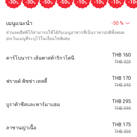
-30
-30
-50
-50
-10
-10
-10
-10
%
%
%
%
%
%
%
เมนูแนะนำ
-50 %
ส่วนลดอีททิโก้สามารถใช้ได้กับเมนูอาหารที่เป็นราคาปกติทั้งหมด
ยกเว้นเมนูที่ระบุไว้ในเงื่อนไขพิเศษ
THB 160
คาร์โบนาร่า เส้นพาสต้าริกาโตนี
THB 320
THB 170
ฟรายด์ พิซซ่า เทสตี้
THB 340
THB 295
บูราต้าชีสและพาร์มาแฮม
THB 590
THB 175
ลาซานญ่าเนื้อ
THB 350