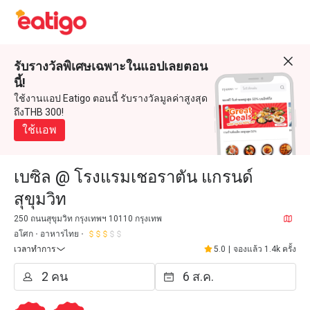
รับรางวัลพิเศษเฉพาะในแอปเลยตอน
นี้!
ใช้งานแอป Eatigo ตอนนี้ รับรางวัลมูลค่าสูงสุด
ถึงTHB 300!
ใช้แอพ
เบซิล @ โรงแรมเชอราตัน แกรนด์
สุขุมวิท
250 ถนนสุขุมวิท กรุงเทพฯ 10110 กรุงเทพ
อโศก
อาหารไทย
เวลาทำการ
5.0
|
จองแล้ว 1.4k ครั้ง