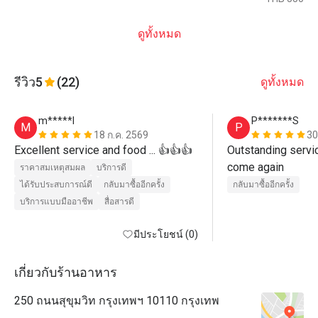
ดูทั้งหมด
รีวิว
5
(22)
ดูทั้งหมด
m*****l
P*******S
M
P
18 ก.ค. 2569
30
Excellent service and food ... 👍👍👍
Outstanding service
come again
ราคาสมเหตุสมผล
บริการดี
ได้รับประสบการณ์ดี
กลับมาซื้ออีกครั้ง
กลับมาซื้ออีกครั้ง
บริการแบบมืออาชีพ
สื่อสารดี
มีประโยชน์ (0)
เกี่ยวกับร้านอาหาร
250 ถนนสุขุมวิท กรุงเทพฯ 10110 กรุงเทพ