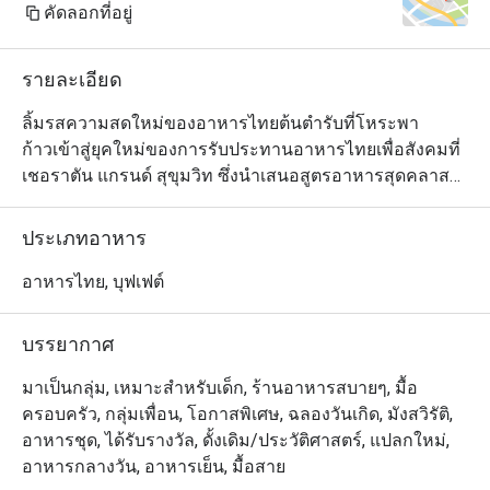
คัดลอกที่อยู่
รายละเอียด
ลิ้มรสความสดใหม่ของอาหารไทยต้นตำรับที่โหระพา

ก้าวเข้าสู่ยุคใหม่ของการรับประทานอาหารไทยเพื่อสังคมที่
เชอราตัน แกรนด์ สุขุมวิท ซึ่งนำเสนอสูตรอาหารสุดคลาส
สิกใน

มีสไตล์ร่วมสมัยใจกลางกรุงเทพฯ

ประเภทอาหาร
ค้นพบอาหารเก่าแก่ที่ปรุงขึ้นอย่างเชี่ยวชาญโดยใช้วัตถุดิบ
ในท้องถิ่นและยั่งยืน และนำเสนอใน

อาหารไทย, บุฟเฟต์
แนวคิดครัวแบบเปิดแบบไดนามิก

ไม่ว่าคุณจะกำลังมองหาอาหารกลางวันแบบสบาย ๆ กับ
บรรยากาศ
เพื่อน ๆ หรืออาหารเย็นที่น่าจดจำ ใบโหระพาจะคงอยู่ตลอด
ไป

มาเป็นกลุ่ม, เหมาะสำหรับเด็ก, ร้านอาหารสบายๆ, มื้อ
ความประทับใจ.
ครอบครัว, กลุ่มเพื่อน, โอกาสพิเศษ, ฉลองวันเกิด, มังสวิรัติ,
อาหารชุด, ได้รับรางวัล, ดั้งเดิม/ประวัติศาสตร์, แปลกใหม่,
อาหารกลางวัน, อาหารเย็น, มื้อสาย