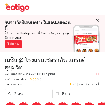
รับรางวัลพิเศษเฉพาะในแอปเลยตอน
นี้!
ใช้งานแอป Eatigo ตอนนี้ รับรางวัลมูลค่าสูงสุด
ถึงTHB 300!
ใช้แอพ
เบซิล @ โรงแรมเชอราตัน แกรนด์
สุขุมวิท
250 ถนนสุขุมวิท กรุงเทพฯ 10110 กรุงเทพ
อโศก
อาหารไทย
เวลาทำการ
5.0
|
จองแล้ว 1.4k ครั้ง