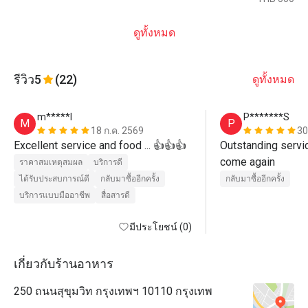
ดูทั้งหมด
รีวิว
5
(22)
ดูทั้งหมด
m*****l
P*******S
M
P
18 ก.ค. 2569
30
Excellent service and food ... 👍👍👍
Outstanding service
come again
ราคาสมเหตุสมผล
บริการดี
ได้รับประสบการณ์ดี
กลับมาซื้ออีกครั้ง
กลับมาซื้ออีกครั้ง
บริการแบบมืออาชีพ
สื่อสารดี
มีประโยชน์ (0)
เกี่ยวกับร้านอาหาร
250 ถนนสุขุมวิท กรุงเทพฯ 10110 กรุงเทพ