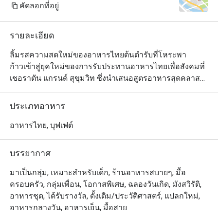
คัดลอกที่อยู่
รายละเอียด
ลิ้มรสความสดใหม่ของอาหารไทยต้นตำรับที่โหระพา

ก้าวเข้าสู่ยุคใหม่ของการรับประทานอาหารไทยเพื่อสังคมที่
เชอราตัน แกรนด์ สุขุมวิท ซึ่งนำเสนอสูตรอาหารสุดคลาส
สิกใน

มีสไตล์ร่วมสมัยใจกลางกรุงเทพฯ

ประเภทอาหาร
ค้นพบอาหารเก่าแก่ที่ปรุงขึ้นอย่างเชี่ยวชาญโดยใช้วัตถุดิบ
ในท้องถิ่นและยั่งยืน และนำเสนอใน

อาหารไทย, บุฟเฟต์
แนวคิดครัวแบบเปิดแบบไดนามิก

ไม่ว่าคุณจะกำลังมองหาอาหารกลางวันแบบสบาย ๆ กับ
บรรยากาศ
เพื่อน ๆ หรืออาหารเย็นที่น่าจดจำ ใบโหระพาจะคงอยู่ตลอด
ไป

มาเป็นกลุ่ม, เหมาะสำหรับเด็ก, ร้านอาหารสบายๆ, มื้อ
ความประทับใจ.
ครอบครัว, กลุ่มเพื่อน, โอกาสพิเศษ, ฉลองวันเกิด, มังสวิรัติ,
อาหารชุด, ได้รับรางวัล, ดั้งเดิม/ประวัติศาสตร์, แปลกใหม่,
อาหารกลางวัน, อาหารเย็น, มื้อสาย