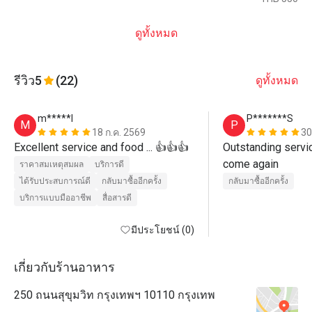
ดูทั้งหมด
รีวิว
5
(22)
ดูทั้งหมด
m*****l
P*******S
M
P
18 ก.ค. 2569
30
Excellent service and food ... 👍👍👍
Outstanding service
come again
ราคาสมเหตุสมผล
บริการดี
ได้รับประสบการณ์ดี
กลับมาซื้ออีกครั้ง
กลับมาซื้ออีกครั้ง
บริการแบบมืออาชีพ
สื่อสารดี
มีประโยชน์ (0)
เกี่ยวกับร้านอาหาร
250 ถนนสุขุมวิท กรุงเทพฯ 10110 กรุงเทพ