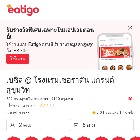
รับรางวัลพิเศษเฉพาะในแอปเลยตอน
นี้!
ใช้งานแอป Eatigo ตอนนี้ รับรางวัลมูลค่าสูงสุด
ถึงTHB 300!
ใช้แอพ
เบซิล @ โรงแรมเชอราตัน แกรนด์
สุขุมวิท
250 ถนนสุขุมวิท กรุงเทพฯ 10110 กรุงเทพ
อโศก
อาหารไทย
เวลาทำการ
5.0
|
จองแล้ว 1.4k ครั้ง