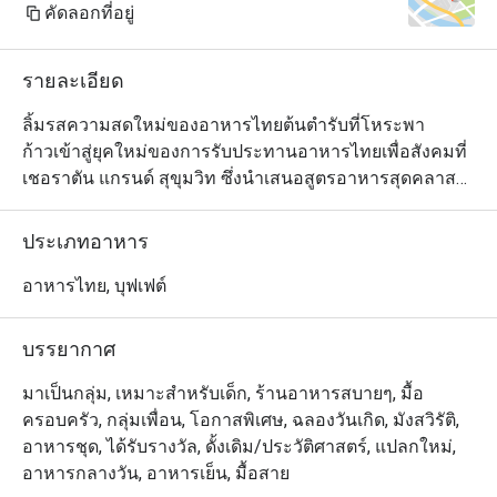
คัดลอกที่อยู่
รายละเอียด
ลิ้มรสความสดใหม่ของอาหารไทยต้นตำรับที่โหระพา

ก้าวเข้าสู่ยุคใหม่ของการรับประทานอาหารไทยเพื่อสังคมที่
เชอราตัน แกรนด์ สุขุมวิท ซึ่งนำเสนอสูตรอาหารสุดคลาส
สิกใน

มีสไตล์ร่วมสมัยใจกลางกรุงเทพฯ

ประเภทอาหาร
ค้นพบอาหารเก่าแก่ที่ปรุงขึ้นอย่างเชี่ยวชาญโดยใช้วัตถุดิบ
ในท้องถิ่นและยั่งยืน และนำเสนอใน

อาหารไทย, บุฟเฟต์
แนวคิดครัวแบบเปิดแบบไดนามิก

ไม่ว่าคุณจะกำลังมองหาอาหารกลางวันแบบสบาย ๆ กับ
บรรยากาศ
เพื่อน ๆ หรืออาหารเย็นที่น่าจดจำ ใบโหระพาจะคงอยู่ตลอด
ไป

มาเป็นกลุ่ม, เหมาะสำหรับเด็ก, ร้านอาหารสบายๆ, มื้อ
ความประทับใจ.
ครอบครัว, กลุ่มเพื่อน, โอกาสพิเศษ, ฉลองวันเกิด, มังสวิรัติ,
อาหารชุด, ได้รับรางวัล, ดั้งเดิม/ประวัติศาสตร์, แปลกใหม่,
อาหารกลางวัน, อาหารเย็น, มื้อสาย