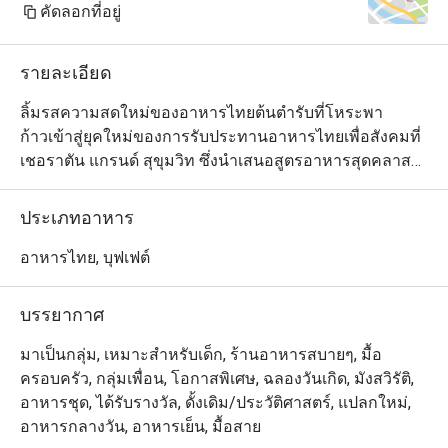
คัดลอกที่อยู่
รายละเอียด
ลิ้มรสความสดใหม่ของอาหารไทยต้นตำรับที่โหระพา

ก้าวเข้าสู่ยุคใหม่ของการรับประทานอาหารไทยเพื่อสังคมที่
เชอราตัน แกรนด์ สุขุมวิท ซึ่งนำเสนอสูตรอาหารสุดคลาส
สิกใน

มีสไตล์ร่วมสมัยใจกลางกรุงเทพฯ

ประเภทอาหาร
ค้นพบอาหารเก่าแก่ที่ปรุงขึ้นอย่างเชี่ยวชาญโดยใช้วัตถุดิบ
ในท้องถิ่นและยั่งยืน และนำเสนอใน

อาหารไทย, บุฟเฟต์
แนวคิดครัวแบบเปิดแบบไดนามิก

ไม่ว่าคุณจะกำลังมองหาอาหารกลางวันแบบสบาย ๆ กับ
บรรยากาศ
เพื่อน ๆ หรืออาหารเย็นที่น่าจดจำ ใบโหระพาจะคงอยู่ตลอด
ไป

มาเป็นกลุ่ม, เหมาะสำหรับเด็ก, ร้านอาหารสบายๆ, มื้อ
ความประทับใจ.
ครอบครัว, กลุ่มเพื่อน, โอกาสพิเศษ, ฉลองวันเกิด, มังสวิรัติ,
อาหารชุด, ได้รับรางวัล, ดั้งเดิม/ประวัติศาสตร์, แปลกใหม่,
อาหารกลางวัน, อาหารเย็น, มื้อสาย