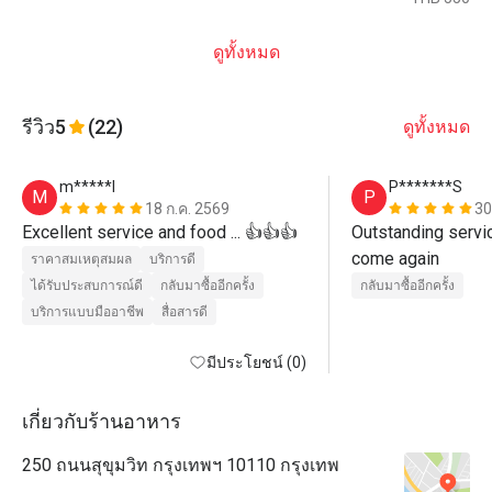
ดูทั้งหมด
รีวิว
5
(22)
ดูทั้งหมด
m*****l
P*******S
M
P
18 ก.ค. 2569
30
Excellent service and food ... 👍👍👍
Outstanding service
come again
ราคาสมเหตุสมผล
บริการดี
ได้รับประสบการณ์ดี
กลับมาซื้ออีกครั้ง
กลับมาซื้ออีกครั้ง
บริการแบบมืออาชีพ
สื่อสารดี
มีประโยชน์ (0)
เกี่ยวกับร้านอาหาร
250 ถนนสุขุมวิท กรุงเทพฯ 10110 กรุงเทพ