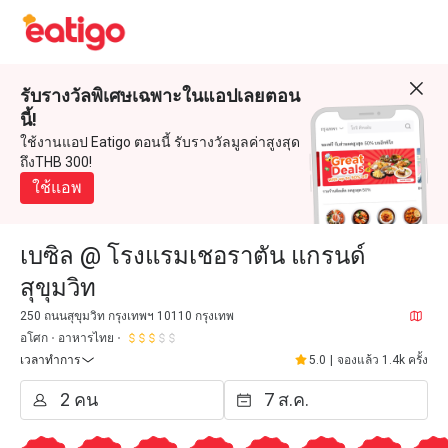
รับรางวัลพิเศษเฉพาะในแอปเลยตอน
นี้!
ใช้งานแอป Eatigo ตอนนี้ รับรางวัลมูลค่าสูงสุด
ถึงTHB 300!
ใช้แอพ
เบซิล @ โรงแรมเชอราตัน แกรนด์
สุขุมวิท
250 ถนนสุขุมวิท กรุงเทพฯ 10110 กรุงเทพ
อโศก
อาหารไทย
เวลาทำการ
5.0
|
จองแล้ว 1.4k ครั้ง