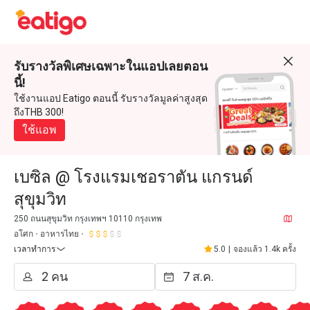
รับรางวัลพิเศษเฉพาะในแอปเลยตอน
นี้!
ใช้งานแอป Eatigo ตอนนี้ รับรางวัลมูลค่าสูงสุด
ถึงTHB 300!
ใช้แอพ
เบซิล @ โรงแรมเชอราตัน แกรนด์
สุขุมวิท
250 ถนนสุขุมวิท กรุงเทพฯ 10110 กรุงเทพ
อโศก
อาหารไทย
เวลาทำการ
5.0
|
จองแล้ว 1.4k ครั้ง