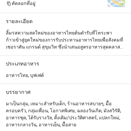
คัดลอกที่อยู่
รายละเอียด
ลิ้มรสความสดใหม่ของอาหารไทยต้นตำรับที่โหระพา

ก้าวเข้าสู่ยุคใหม่ของการรับประทานอาหารไทยเพื่อสังคมที่
เชอราตัน แกรนด์ สุขุมวิท ซึ่งนำเสนอสูตรอาหารสุดคลาส
สิกใน

มีสไตล์ร่วมสมัยใจกลางกรุงเทพฯ

ประเภทอาหาร
ค้นพบอาหารเก่าแก่ที่ปรุงขึ้นอย่างเชี่ยวชาญโดยใช้วัตถุดิบ
ในท้องถิ่นและยั่งยืน และนำเสนอใน

อาหารไทย, บุฟเฟต์
แนวคิดครัวแบบเปิดแบบไดนามิก

ไม่ว่าคุณจะกำลังมองหาอาหารกลางวันแบบสบาย ๆ กับ
บรรยากาศ
เพื่อน ๆ หรืออาหารเย็นที่น่าจดจำ ใบโหระพาจะคงอยู่ตลอด
ไป

มาเป็นกลุ่ม, เหมาะสำหรับเด็ก, ร้านอาหารสบายๆ, มื้อ
ความประทับใจ.
ครอบครัว, กลุ่มเพื่อน, โอกาสพิเศษ, ฉลองวันเกิด, มังสวิรัติ,
อาหารชุด, ได้รับรางวัล, ดั้งเดิม/ประวัติศาสตร์, แปลกใหม่,
อาหารกลางวัน, อาหารเย็น, มื้อสาย