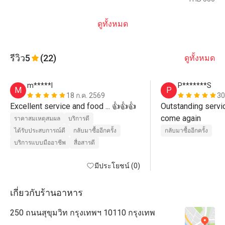
ดูทั้งหมด
รีวิว
5
(22)
ดูทั้งหมด
m*****l
P*******S
M
P
18 ก.ค. 2569
30
Excellent service and food ... 👍👍👍
Outstanding service
come again
ราคาสมเหตุสมผล
บริการดี
ได้รับประสบการณ์ดี
กลับมาซื้ออีกครั้ง
กลับมาซื้ออีกครั้ง
บริการแบบมืออาชีพ
สื่อสารดี
มีประโยชน์ (0)
เกี่ยวกับร้านอาหาร
250 ถนนสุขุมวิท กรุงเทพฯ 10110 กรุงเทพ