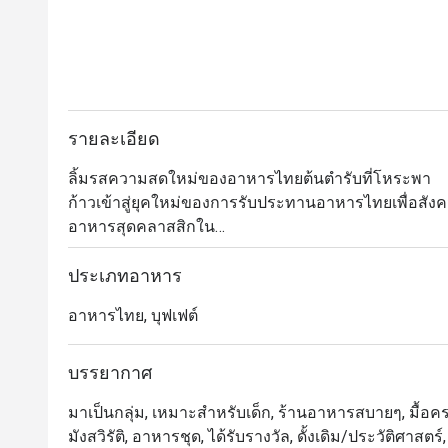
รายละเอียด
ลิ้มรสความสดใหม่ของอาหารไทยต้นตำรับที่โหระพา

ก้าวเข้าสู่ยุคใหม่ของการรับประทานอาหารไทยเพื่อสังคม
อาหารสุดคลาสสิกใน

มีสไตล์ร่วมสมัยใจกลางกรุงเทพฯ

ค้นพบอาหารเก่าแก่ที่ปรุงขึ้นอย่างเชี่ยวชาญโดยใช้วัตถุ
ประเภทอาหาร
แนวคิดครัวแบบเปิดแบบไดนามิก

อาหารไทย, บุฟเฟต์
ไม่ว่าคุณจะกำลังมองหาอาหารกลางวันแบบสบาย ๆ กับเพ
จะคงอยู่ตลอดไป

ความประทับใจ.
บรรยากาศ
มาเป็นกลุ่ม, เหมาะสำหรับเด็ก, ร้านอาหารสบายๆ, มื้อครอ
มังสวิรัติ, อาหารชุด, ได้รับรางวัล, ดั้งเดิม/ประวัติศาส