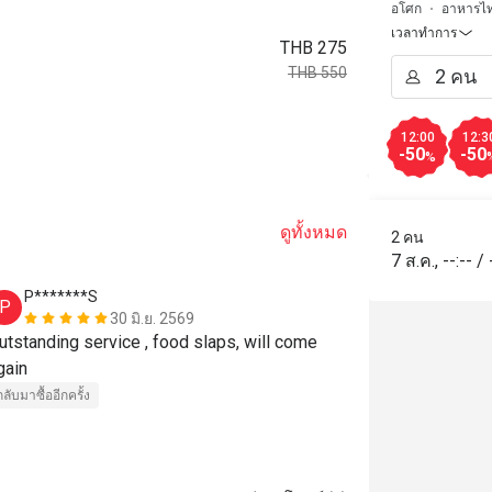
อโศก
อาหารไ
เวลาทำการ
THB 275
THB 550
12:00
12:3
-50
-50
%
ดูทั้งหมด
2 คน
7 ส.ค.
,
--:--
/
P*******S
T***n
P
T
30 มิ.ย. 2569
utstanding service , food slaps, will come 
Highly recomm
gain
timers towar
กลับมาซื้ออีกครั้ง
ราคาสมเหตุสม
กลับมาซื้ออีกครั้