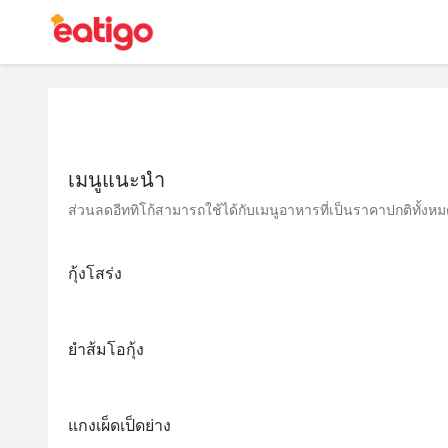
เมนูแนะนำ
ส่วนลดอีททิโก้สามารถใช้ได้กับเมนูอาหารที่เป็นราคาปกติทั้งหมด 
กุ้งโสร่ง
ยำส้มโอกุ้ง
แกงเผ็ดเป็ดย่าง