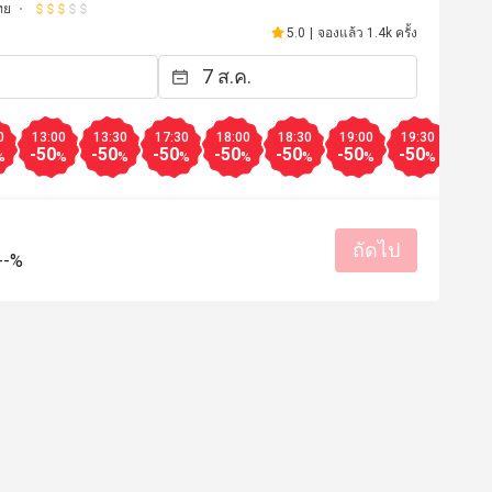
ทย
5.0
|
จองแล้ว 1.4k ครั้ง
0
13:00
13:30
17:30
18:00
18:30
19:00
19:30
20:0
-50
-50
-50
-50
-50
-50
-50
-50
%
%
%
%
%
%
%
%
ถัดไป
--%
G*****r
G
20 พ.ค. 2569
7 พ.ค. 25
ended, good place for first 
Everything was perfect 
ds Thai food.
ราคาสมเหตุสมผล
บริการดี
ผล
ได้รับประสบการณ์ดี
กลับมาซื้ออีกครั้ง
บริการแบบม
ง
บริการแบบมืออาชีพ