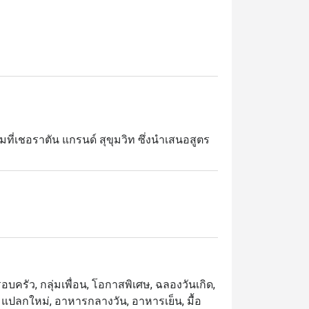
ที่เชอราตัน แกรนด์ สุขุมวิท ซึ่งนำเสนอสูตร
ดิบในท้องถิ่นและยั่งยืน และนำเสนอใน

ื่อน ๆ หรืออาหารเย็นที่น่าจดจำ ใบโหระพา
บครัว, กลุ่มเพื่อน, โอกาสพิเศษ, ฉลองวันเกิด,
ตร์, แปลกใหม่, อาหารกลางวัน, อาหารเย็น, มื้อ