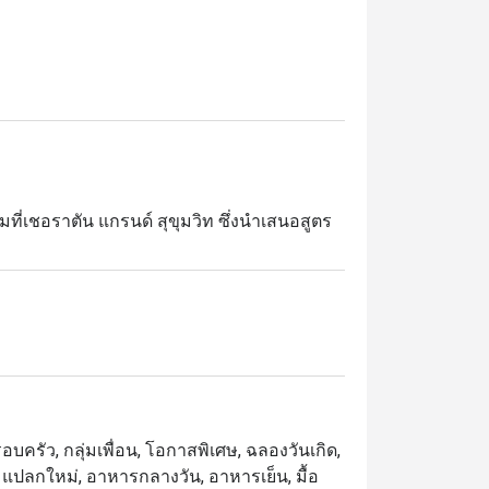
ที่เชอราตัน แกรนด์ สุขุมวิท ซึ่งนำเสนอสูตร
ดิบในท้องถิ่นและยั่งยืน และนำเสนอใน

ื่อน ๆ หรืออาหารเย็นที่น่าจดจำ ใบโหระพา
บครัว, กลุ่มเพื่อน, โอกาสพิเศษ, ฉลองวันเกิด,
ตร์, แปลกใหม่, อาหารกลางวัน, อาหารเย็น, มื้อ