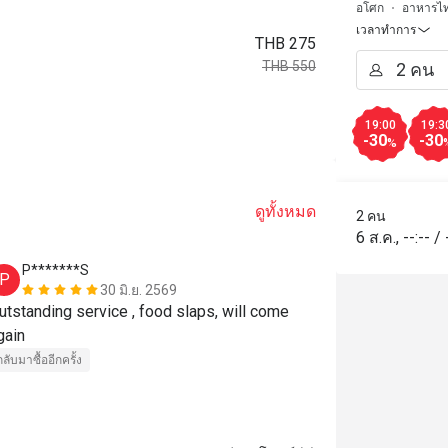
อโศก
อาหารไ
เวลาทำการ
THB 275
THB 550
19:00
19:3
-30
-30
%
ดูทั้งหมด
2 คน
6 ส.ค.
,
--:--
/
P*******S
T***n
P
T
30 มิ.ย. 2569
utstanding service , food slaps, will come 
Highly recomm
gain
timers towar
กลับมาซื้ออีกครั้ง
ราคาสมเหตุสม
กลับมาซื้ออีกครั้