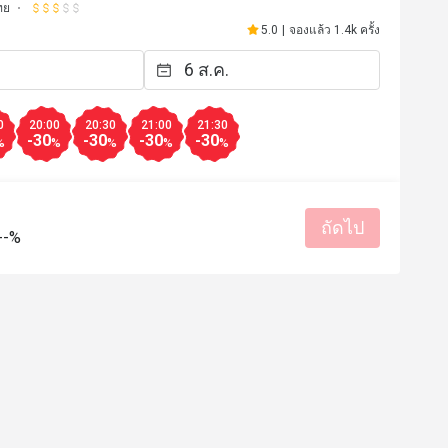
ทย
5.0
|
จองแล้ว 1.4k ครั้ง
0
20:00
20:30
21:00
21:30
-30
-30
-30
-30
%
%
%
%
%
ถัดไป
--%
G*****r
G
20 พ.ค. 2569
7 พ.ค. 25
ended, good place for first 
Everything was perfect 
ds Thai food.
ราคาสมเหตุสมผล
บริการดี
ผล
ได้รับประสบการณ์ดี
กลับมาซื้ออีกครั้ง
บริการแบบม
ง
บริการแบบมืออาชีพ