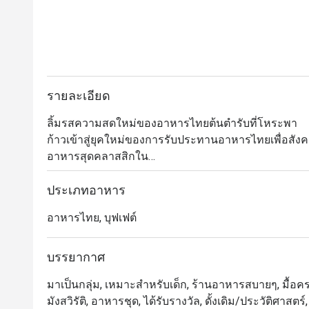
รายละเอียด
ลิ้มรสความสดใหม่ของอาหารไทยต้นตำรับที่โหระพา

ก้าวเข้าสู่ยุคใหม่ของการรับประทานอาหารไทยเพื่อสังคม
อาหารสุดคลาสสิกใน

มีสไตล์ร่วมสมัยใจกลางกรุงเทพฯ

ค้นพบอาหารเก่าแก่ที่ปรุงขึ้นอย่างเชี่ยวชาญโดยใช้วัตถุ
ประเภทอาหาร
แนวคิดครัวแบบเปิดแบบไดนามิก

อาหารไทย, บุฟเฟต์
ไม่ว่าคุณจะกำลังมองหาอาหารกลางวันแบบสบาย ๆ กับเพ
จะคงอยู่ตลอดไป

ความประทับใจ.
บรรยากาศ
มาเป็นกลุ่ม, เหมาะสำหรับเด็ก, ร้านอาหารสบายๆ, มื้อครอ
มังสวิรัติ, อาหารชุด, ได้รับรางวัล, ดั้งเดิม/ประวัติศาส