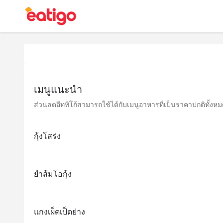
เมนูแนะนำ
ส่วนลดอีททิโก้สามารถใช้ได้กับเมนูอาหารที่เป็นราคาปกติทั้งหมด 
กุ้งโสร่ง
ยำส้มโอกุ้ง
แกงเผ็ดเป็ดย่าง