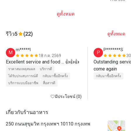
ดูทั้งหมด
รีวิว
5
(22)
ดูทั้งหมด
m*****l
P*******S
M
P
18 ก.ค. 2569
30
Excellent service and food ... 👍👍👍
Outstanding service
come again
ราคาสมเหตุสมผล
บริการดี
ได้รับประสบการณ์ดี
กลับมาซื้ออีกครั้ง
กลับมาซื้ออีกครั้ง
บริการแบบมืออาชีพ
สื่อสารดี
มีประโยชน์ (0)
เกี่ยวกับร้านอาหาร
250 ถนนสุขุมวิท กรุงเทพฯ 10110 กรุงเทพ