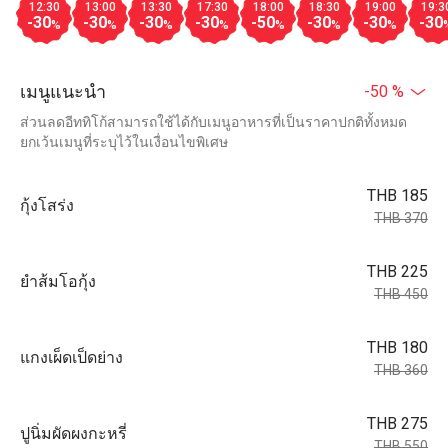
12:30
13:00
13:30
17:30
18:00
18:30
19:00
19:3
-30
-30
-30
-30
-50
-30
-30
-30
%
%
%
%
%
%
%
เมนูแนะนำ
-50 %
ส่วนลดอีททิโก้สามารถใช้ได้กับเมนูอาหารที่เป็นราคาปกติทั้งหมด
ยกเว้นเมนูที่ระบุไว้ในเงื่อนไขพิเศษ
THB 185
กุ้งโสร่ง
THB 370
THB 225
ยำส้มโอกุ้ง
THB 450
THB 180
แกงเผ็ดเป็ดย่าง
THB 360
THB 275
ปูนิ่มผัดผงกะหรี่
THB 550