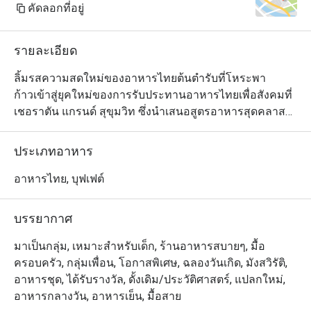
คัดลอกที่อยู่
รายละเอียด
ลิ้มรสความสดใหม่ของอาหารไทยต้นตำรับที่โหระพา

ก้าวเข้าสู่ยุคใหม่ของการรับประทานอาหารไทยเพื่อสังคมที่
เชอราตัน แกรนด์ สุขุมวิท ซึ่งนำเสนอสูตรอาหารสุดคลาส
สิกใน

มีสไตล์ร่วมสมัยใจกลางกรุงเทพฯ

ประเภทอาหาร
ค้นพบอาหารเก่าแก่ที่ปรุงขึ้นอย่างเชี่ยวชาญโดยใช้วัตถุดิบ
ในท้องถิ่นและยั่งยืน และนำเสนอใน

อาหารไทย, บุฟเฟต์
แนวคิดครัวแบบเปิดแบบไดนามิก

ไม่ว่าคุณจะกำลังมองหาอาหารกลางวันแบบสบาย ๆ กับ
บรรยากาศ
เพื่อน ๆ หรืออาหารเย็นที่น่าจดจำ ใบโหระพาจะคงอยู่ตลอด
ไป

มาเป็นกลุ่ม, เหมาะสำหรับเด็ก, ร้านอาหารสบายๆ, มื้อ
ความประทับใจ.
ครอบครัว, กลุ่มเพื่อน, โอกาสพิเศษ, ฉลองวันเกิด, มังสวิรัติ,
อาหารชุด, ได้รับรางวัล, ดั้งเดิม/ประวัติศาสตร์, แปลกใหม่,
อาหารกลางวัน, อาหารเย็น, มื้อสาย