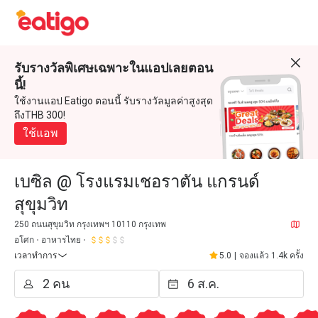
รับรางวัลพิเศษเฉพาะในแอปเลยตอน
นี้!
ใช้งานแอป Eatigo ตอนนี้ รับรางวัลมูลค่าสูงสุด
ถึงTHB 300!
ใช้แอพ
เบซิล @ โรงแรมเชอราตัน แกรนด์
สุขุมวิท
250 ถนนสุขุมวิท กรุงเทพฯ 10110 กรุงเทพ
อโศก
อาหารไทย
เวลาทำการ
5.0
|
จองแล้ว 1.4k ครั้ง