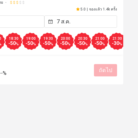
ทย
5.0
|
จองแล้ว 1.4k ครั้ง
0
18:30
19:00
19:30
20:00
20:30
21:00
21:30
-50
-50
-50
-50
-50
-50
-30
%
%
%
%
%
%
%
%
ถัดไป
--%
G*****r
G
20 พ.ค. 2569
7 พ.ค. 25
ended, good place for first 
Everything was perfect 
ds Thai food.
ราคาสมเหตุสมผล
บริการดี
ผล
ได้รับประสบการณ์ดี
กลับมาซื้ออีกครั้ง
บริการแบบม
ง
บริการแบบมืออาชีพ