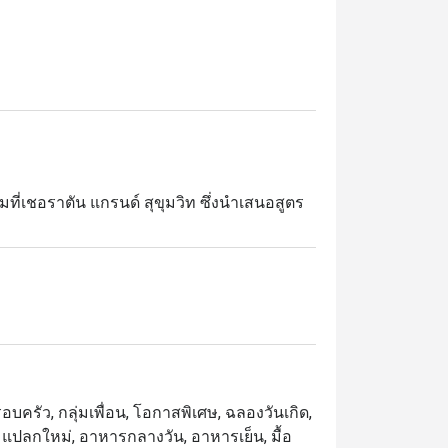
ที่เชอราตัน แกรนด์ สุขุมวิท ซึ่งนำเสนอสูตร
ดิบในท้องถิ่นและยั่งยืน และนำเสนอใน

ื่อน ๆ หรืออาหารเย็นที่น่าจดจำ ใบโหระพา
บครัว, กลุ่มเพื่อน, โอกาสพิเศษ, ฉลองวันเกิด,
ตร์, แปลกใหม่, อาหารกลางวัน, อาหารเย็น, มื้อ