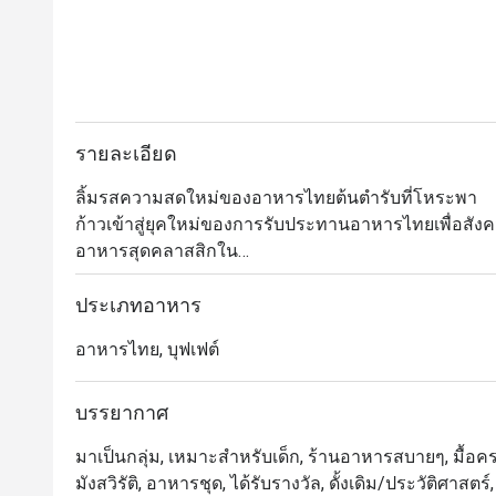
รายละเอียด
ลิ้มรสความสดใหม่ของอาหารไทยต้นตำรับที่โหระพา

ก้าวเข้าสู่ยุคใหม่ของการรับประทานอาหารไทยเพื่อสังคม
อาหารสุดคลาสสิกใน

มีสไตล์ร่วมสมัยใจกลางกรุงเทพฯ

ค้นพบอาหารเก่าแก่ที่ปรุงขึ้นอย่างเชี่ยวชาญโดยใช้วัตถุ
ประเภทอาหาร
แนวคิดครัวแบบเปิดแบบไดนามิก

อาหารไทย, บุฟเฟต์
ไม่ว่าคุณจะกำลังมองหาอาหารกลางวันแบบสบาย ๆ กับเพ
จะคงอยู่ตลอดไป

ความประทับใจ.
บรรยากาศ
มาเป็นกลุ่ม, เหมาะสำหรับเด็ก, ร้านอาหารสบายๆ, มื้อครอ
มังสวิรัติ, อาหารชุด, ได้รับรางวัล, ดั้งเดิม/ประวัติศาส