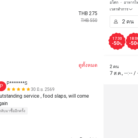
อโศก
อาหารไ
เวลาทำการ
THB 275
THB 550
17:30
18:0
-50
-50
%
ดูทั้งหมด
2 คน
7 ส.ค.
,
--:--
/
P*******S
T***n
P
T
30 มิ.ย. 2569
utstanding service , food slaps, will come 
Highly recomm
gain
timers towar
กลับมาซื้ออีกครั้ง
ราคาสมเหตุสม
กลับมาซื้ออีกครั้