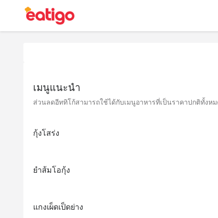
เมนูแนะนำ
ส่วนลดอีททิโก้สามารถใช้ได้กับเมนูอาหารที่เป็นราคาปกติทั้งหมด 
กุ้งโสร่ง
ยำส้มโอกุ้ง
แกงเผ็ดเป็ดย่าง