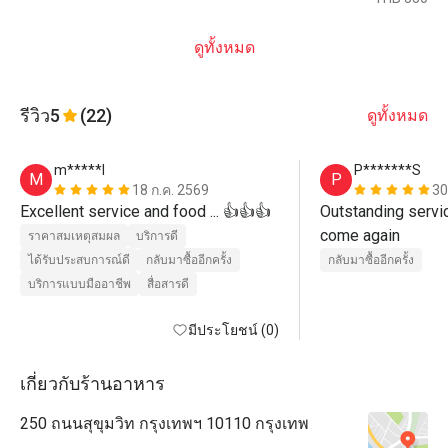
ดูทั้งหมด
รีวิว
5
(22)
ดูทั้งหมด
m*****l
P*******S
M
P
18 ก.ค. 2569
30
Excellent service and food ... 👍👍👍
Outstanding service
come again
ราคาสมเหตุสมผล
บริการดี
ได้รับประสบการณ์ดี
กลับมาซื้ออีกครั้ง
กลับมาซื้ออีกครั้ง
บริการแบบมืออาชีพ
สื่อสารดี
มีประโยชน์ (0)
เกี่ยวกับร้านอาหาร
250 ถนนสุขุมวิท กรุงเทพฯ 10110 กรุงเทพ