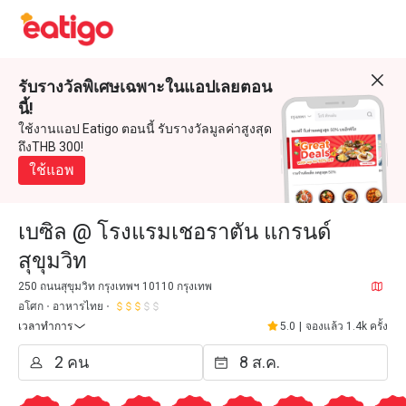
รับรางวัลพิเศษเฉพาะในแอปเลยตอน
นี้!
ใช้งานแอป Eatigo ตอนนี้ รับรางวัลมูลค่าสูงสุด
ถึงTHB 300!
ใช้แอพ
เบซิล @ โรงแรมเชอราตัน แกรนด์
สุขุมวิท
250 ถนนสุขุมวิท กรุงเทพฯ 10110 กรุงเทพ
อโศก
อาหารไทย
เวลาทำการ
5.0
|
จองแล้ว 1.4k ครั้ง