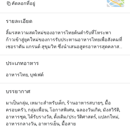
คัดลอกที่อยู่
รายละเอียด
ลิ้มรสความสดใหม่ของอาหารไทยต้นตำรับที่โหระพา

ก้าวเข้าสู่ยุคใหม่ของการรับประทานอาหารไทยเพื่อสังคมที่
เชอราตัน แกรนด์ สุขุมวิท ซึ่งนำเสนอสูตรอาหารสุดคลาส
สิกใน

มีสไตล์ร่วมสมัยใจกลางกรุงเทพฯ

ประเภทอาหาร
ค้นพบอาหารเก่าแก่ที่ปรุงขึ้นอย่างเชี่ยวชาญโดยใช้วัตถุดิบ
ในท้องถิ่นและยั่งยืน และนำเสนอใน

อาหารไทย, บุฟเฟต์
แนวคิดครัวแบบเปิดแบบไดนามิก

ไม่ว่าคุณจะกำลังมองหาอาหารกลางวันแบบสบาย ๆ กับ
บรรยากาศ
เพื่อน ๆ หรืออาหารเย็นที่น่าจดจำ ใบโหระพาจะคงอยู่ตลอด
ไป

มาเป็นกลุ่ม, เหมาะสำหรับเด็ก, ร้านอาหารสบายๆ, มื้อ
ความประทับใจ.
ครอบครัว, กลุ่มเพื่อน, โอกาสพิเศษ, ฉลองวันเกิด, มังสวิรัติ,
อาหารชุด, ได้รับรางวัล, ดั้งเดิม/ประวัติศาสตร์, แปลกใหม่,
อาหารกลางวัน, อาหารเย็น, มื้อสาย