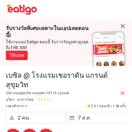
รับรางวัลพิเศษเฉพาะในแอปเลยตอน
นี้!
ใช้งานแอป Eatigo ตอนนี้ รับรางวัลมูลค่าสูงสุด
ถึงTHB 300!
ใช้แอพ
เบซิล @ โรงแรมเชอราตัน แกรนด์
สุขุมวิท
250 ถนนสุขุมวิท กรุงเทพฯ 10110 กรุงเทพ
อโศก
อาหารไทย
เวลาทำการ
5.0
|
จองแล้ว 1.4k ครั้ง