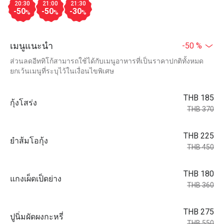
20:30
21:00
21:30
-50
-50
-30
%
%
%
เมนูแนะนำ
-50 %
ส่วนลดอีททิโก้สามารถใช้ได้กับเมนูอาหารที่เป็นราคาปกติทั้งหมด
ยกเว้นเมนูที่ระบุไว้ในเงื่อนไขพิเศษ
THB 185
กุ้งโสร่ง
THB 370
THB 225
ยำส้มโอกุ้ง
THB 450
THB 180
แกงเผ็ดเป็ดย่าง
THB 360
THB 275
ปูนิ่มผัดผงกะหรี่
THB 550