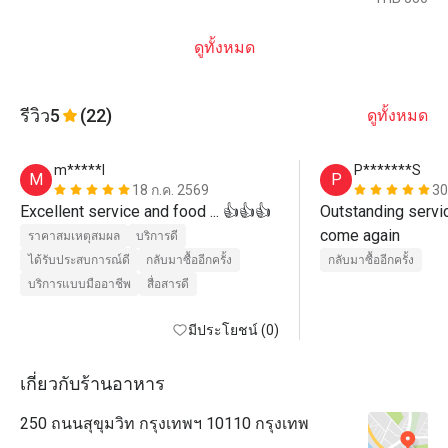
ดูทั้งหมด
รีวิว
5
(22)
ดูทั้งหมด
m*****l
P*******S
M
P
18 ก.ค. 2569
30
Excellent service and food ... 👍👍👍
Outstanding service
come again
ราคาสมเหตุสมผล
บริการดี
ได้รับประสบการณ์ดี
กลับมาซื้ออีกครั้ง
กลับมาซื้ออีกครั้ง
บริการแบบมืออาชีพ
สื่อสารดี
มีประโยชน์ (0)
เกี่ยวกับร้านอาหาร
250 ถนนสุขุมวิท กรุงเทพฯ 10110 กรุงเทพ