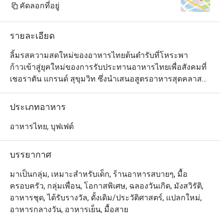
คัดลอกที่อยู่
รายละเอียด
ลิ้มรสความสดใหม่ของอาหารไทยต้นตำรับที่โหระพา

ก้าวเข้าสู่ยุคใหม่ของการรับประทานอาหารไทยเพื่อสังคมที่
เชอราตัน แกรนด์ สุขุมวิท ซึ่งนำเสนอสูตรอาหารสุดคลาส
สิกใน

มีสไตล์ร่วมสมัยใจกลางกรุงเทพฯ

ประเภทอาหาร
ค้นพบอาหารเก่าแก่ที่ปรุงขึ้นอย่างเชี่ยวชาญโดยใช้วัตถุดิบ
ในท้องถิ่นและยั่งยืน และนำเสนอใน

อาหารไทย, บุฟเฟต์
แนวคิดครัวแบบเปิดแบบไดนามิก

ไม่ว่าคุณจะกำลังมองหาอาหารกลางวันแบบสบาย ๆ กับ
บรรยากาศ
เพื่อน ๆ หรืออาหารเย็นที่น่าจดจำ ใบโหระพาจะคงอยู่ตลอด
ไป

มาเป็นกลุ่ม, เหมาะสำหรับเด็ก, ร้านอาหารสบายๆ, มื้อ
ความประทับใจ.
ครอบครัว, กลุ่มเพื่อน, โอกาสพิเศษ, ฉลองวันเกิด, มังสวิรัติ,
อาหารชุด, ได้รับรางวัล, ดั้งเดิม/ประวัติศาสตร์, แปลกใหม่,
อาหารกลางวัน, อาหารเย็น, มื้อสาย