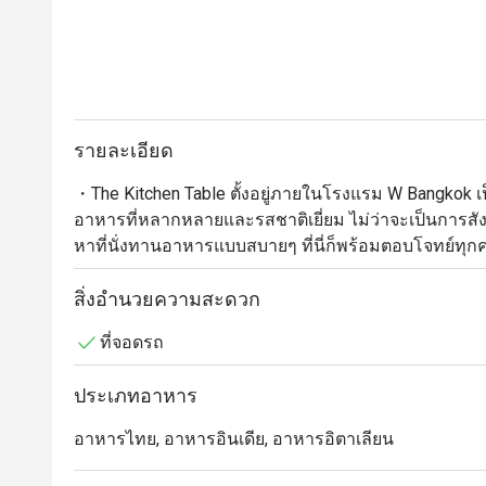
รายละเอียด
・The Kitchen Table ตั้งอยู่ภายในโรงแรม W Bangkok เป
อาหารที่หลากหลายและรสชาติเยี่ยม ไม่ว่าจะเป็นการสั
หาที่นั่งทานอาหารแบบสบายๆ ที่นี่ก็พร้อมตอบโจทย์ทุ
・ในช่วงกลางวัน ทางร้านนำเสนออาหารจานเดียวที่ประ
ค่ำคืนจะเปลี่ยนไปเน้นอาหารที่ปรุงจาก เนื้อสัตว์ที่นำไป
สิ่งอำนวยความสะดวก
เข้มข้นและเต็มอิ่ม

ที่จอดรถ
・ร้านอาหารแห่งนี้สะท้อนแก่นแท้ของบิสโทรสมัยใหม่ โ
สุขภาพ เพื่อดึงรสชาติคลาสสิกและความทรงจำทางด้าน
ประเภทอาหาร
บรรยากาศที่คึกคักแต่ยังคงอบอุ่น ทำให้ทุกมื้ออาหารกลาย
・จองโต๊ะของคุณที่ The Kitchen Table ตอนนี้ และรับส่
อาหารไทย, อาหารอินเดีย, อาหารอิตาเลียน
อร่อยและเพลิดเพลินกับส่วนลดสุดพิเศษนี้!