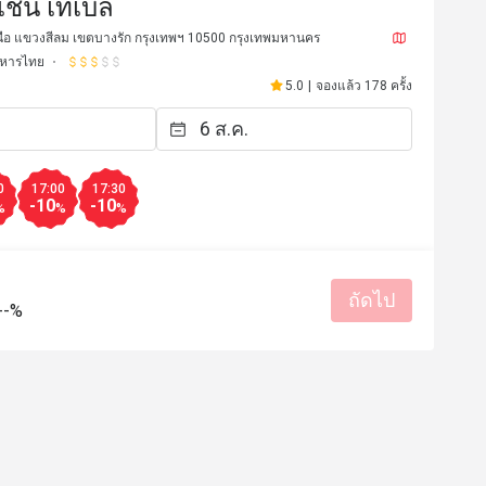
ช่น เทเบิ้ล
อ แขวงสีลม เขตบางรัก กรุงเทพฯ 10500 กรุงเทพมหานคร
หารไทย
5.0
|
จองแล้ว 178 ครั้ง
0
17:00
17:30
-10
-10
%
%
%
M***o
ถัดไป
M
--%
9 ก.ค. 2568
17 เม.ย. 
the 100 baht discount.
ราคาสมเหตุสมผล
บริการดี
กลับมาซื้ออีกครั้ง
บริการแบบม