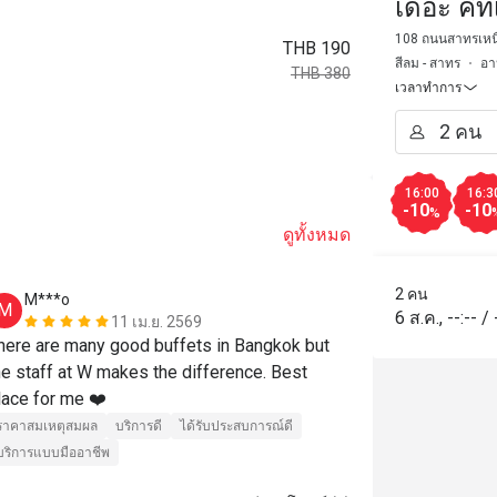
เดอะ คิทเ
108 ถนนสาทรเหนื
THB 190
สีลม - สาทร
อา
THB 380
เวลาทำการ
16:00
16:3
-10
-10
%
ดูทั้งหมด
2 คน
M***o
w**
M
W
6 ส.ค.
,
--:--
/
11 เม.ย. 2569
here are many good buffets in Bangkok but 
I didn't use 
he staff at W makes the difference. Best 
lace for me ❤️
ราคาสมเหตุสมผล
บริการดี
ได้รับประสบการณ์ดี
บริการแบบมืออาชีพ