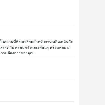
็นสถานที่ที่ยอดเยี่ยมสำหรับการเพลิดเพลินกับ
งสรรค์กับ ครอบครัวและเพื่อนๆ หรือแค่อยาก
กความต้องการของคุณ

ณีต ผสานกับ บุฟเฟต์นานาชาติ ส่วนในยาม
ย่าง รมควัน และตุ๋นแบบช้าๆ เพื่อให้ได้รสชาติ
ดยเน้นการปรุงอาหารที่ จริงใจและดีต่อ
อาหารกลับมา ห้องอาหารทันสมัยแห่งนี้สร้าง
เป็น ประสบการณ์ที่ไม่รู้ลืม

วนลดสุดคุ้มสูงสุดถึง 50%! มาร่วมลิ้มรสอาหาร