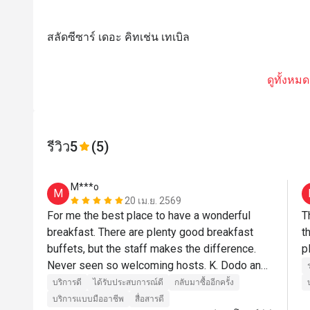
สลัดซีซาร์ เดอะ คิทเช่น เทเบิล
ดูทั้งหมด
รีวิว
5
(5)
M***o
M
20 เม.ย. 2569
For me the best place to have a wonderful 
T
breakfast. There are plenty good breakfast 
t
buffets, but the staff makes the difference. 
p
Never seen so welcoming hosts. K. Dodo and 
K Oi, you are thr best ❤️
บริการดี
ได้รับประสบการณ์ดี
กลับมาซื้ออีกครั้ง
บริการแบบมืออาชีพ
สื่อสารดี