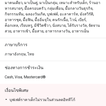
・จองโต๊ะของคุณที่ The Kitchen Table ตอนนี้ และรับ
มาคนเดียว, มาเป็นคู่, มาเป็นกลุ่ม, เหมาะสำหรับเด็ก, ร้านอา
ส่วนลดสุดคุ้มสูงสุดถึง 50%! มาร่วมลิ้มรสอาหารอร่อยและ
หารสบายๆ, มื้อครอบครัว, กลุ่มเพื่อน, มื้อกลางวันธุรกิจ,
เพลิดเพลินกับส่วนลดสุดพิเศษนี้!
กิจกรรมทีม, ฉลองวันเกิด, บุฟเฟต์, อะลาคาร์ท, มังสวิรัติ,
อาหารชุด, มื้อฟิน, มื้ออิ่มจุใจ, คนรักเนื้อ, ไวน์, เบียร์,
ค็อกเทล, เรียบหรู, มีชีวิตชีวา, นั่งสบาย, ได้รับรางวัล, จัดจาน
สวย, อาหารเช้า, มื้อสาย, อาหารกลางวัน, อาหารเย็น
ภาษาบริการ
ภาษาอังกฤษ, ไทย
ช่องทางการชำระเงิน
Cash, Visa, Mastercard®
เงื่อนไขพิเศษ
บุฟเฟต์ราคาเด็กไม่รวมในส่วนลดอิททีโก้