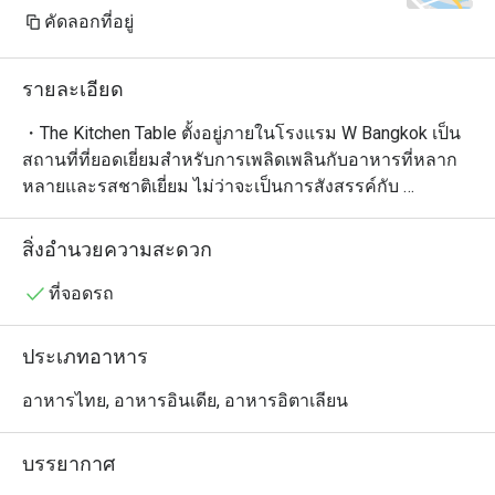
คัดลอกที่อยู่
รายละเอียด
・The Kitchen Table ตั้งอยู่ภายในโรงแรม W Bangkok เป็น
สถานที่ที่ยอดเยี่ยมสำหรับการเพลิดเพลินกับอาหารที่หลาก
หลายและรสชาติเยี่ยม ไม่ว่าจะเป็นการสังสรรค์กับ 
ครอบครัวและเพื่อนๆ หรือแค่อยากหาที่นั่งทานอาหารแบบ
สบายๆ ที่นี่ก็พร้อมตอบโจทย์ทุกความต้องการของคุณ

สิ่งอำนวยความสะดวก
・ในช่วงกลางวัน ทางร้านนำเสนออาหารจานเดียวที่
ประณีต ผสานกับ บุฟเฟต์นานาชาติ ส่วนในยามค่ำคืนจะ
ที่จอดรถ
เปลี่ยนไปเน้นอาหารที่ปรุงจาก เนื้อสัตว์ที่นำไปย่าง รมควัน 
และตุ๋นแบบช้าๆ เพื่อให้ได้รสชาติเข้มข้นและเต็มอิ่ม

ประเภทอาหาร
・ร้านอาหารแห่งนี้สะท้อนแก่นแท้ของบิสโทรสมัยใหม่ โดย
เน้นการปรุงอาหารที่ จริงใจและดีต่อสุขภาพ เพื่อดึงรสชาติ
อาหารไทย, อาหารอินเดีย, อาหารอิตาเลียน
คลาสสิกและความทรงจำทางด้านอาหารกลับมา ห้อง
อาหารทันสมัยแห่งนี้สร้างบรรยากาศที่คึกคักแต่ยังคงอบอุ่น 
บรรยากาศ
ทำให้ทุกมื้ออาหารกลายเป็น ประสบการณ์ที่ไม่รู้ลืม
