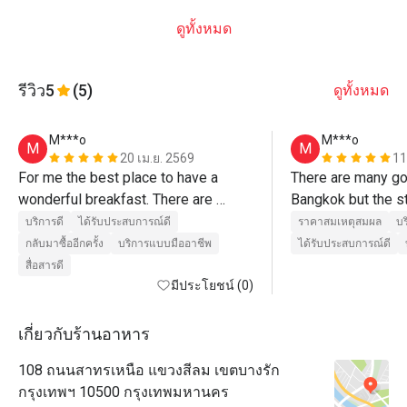
ดูทั้งหมด
รีวิว
5
(5)
ดูทั้งหมด
M***o
M***o
M
M
20 เม.ย. 2569
11
For me the best place to have a 
There are many goo
wonderful breakfast. There are 
Bangkok but the s
plenty good breakfast buffets, but 
the difference. Be
บริการดี
ได้รับประสบการณ์ดี
ราคาสมเหตุสมผล
บร
the staff makes the difference. 
กลับมาซื้ออีกครั้ง
บริการแบบมืออาชีพ
ได้รับประสบการณ์ดี
Never seen so welcoming hosts. K. 
สื่อสารดี
Dodo and K Oi, you are thr best ❤️
มีประโยชน์ (0)
เกี่ยวกับร้านอาหาร
108 ถนนสาทรเหนือ แขวงสีลม เขตบางรัก
กรุงเทพฯ 10500 กรุงเทพมหานคร