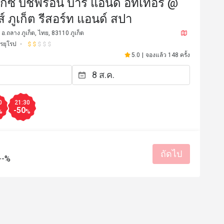
กซ์ บีชฟร้อน บาร์ แอนด์ อีทเทอรี่ @
์ ภูเก็ต รีสอร์ท แอนด์ สปา
อ.ถลาง ภูเก็ต, ไทย, 83110 ภูเก็ต
รยุโรป
5.0
|
จองแล้ว 148 ครั้ง
0
21:30
-50
%
%
ถัดไป
--%