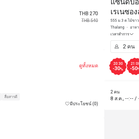
แซนด์บ็อ
เรเนซองส
THB 270
THB 540
555 ม.3 ต.ไม้ขาว 
Thalang
อาหา
เวลาทำการ
20:30
21:0
ดูทั้งหมด
-30
-50
%
2 คน
สื่อสารดี
8 ส.ค.
,
--:--
/
มีประโยชน์ (0)