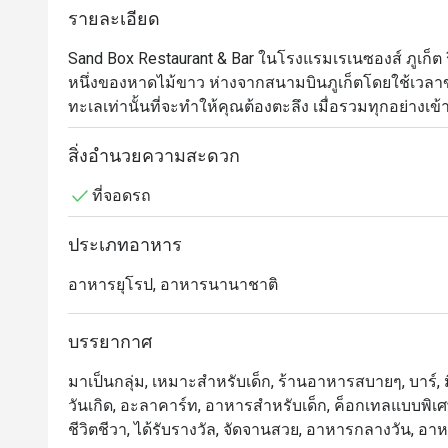
รายละเอียด
Sand Box Restaurant & Bar ในโรงแรมเรเนซองส์ ภูเก็ต รีส
หนึ่งของหาดไม้ขาว ห่างจากสนามบินภูเก็ตโดยใช้เวลาขับร
ทะเลเท่านั้นที่จะทำให้คุณต้องตะลึง เมื่อรวมทุกอย่างเ
คลายของร้านอาหาร การตกแต่งภายในที่โปร่งสบายพร้อมพ
มื้อค่ำครบครัน และบาร์ที่น่านั่งในตอนกลางคืน สถานที
สิ่งอำนวยความสะดวก
เที่ยวชายหาดได้อย่างแท้จริง เมนูไฮไลท์ ได้แก่ พิซซ่าอ
ที่จอดรถ
อาหารทะเล
ประเภทอาหาร
อาหารยุโรป, อาหารนานาชาติ
บรรยากาศ
มาเป็นกลุ่ม, เหมาะสำหรับเด็ก, ร้านอาหารสบายๆ, บาร์, ม
วันเกิด, อะลาคาร์ท, อาหารสำหรับเด็ก, ค็อกเทลแบบพิเศษ
ชีวิตชีวา, ได้รับรางวัล, จัดจานสวย, อาหารกลางวัน, อาห