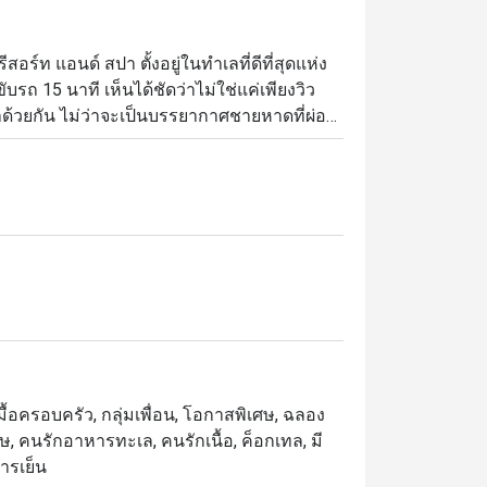
อร์ท แอนด์ สปา ตั้งอยู่ในทำเลที่ดีที่สุดแห่ง
ถ 15 นาที เห็นได้ชัดว่าไม่ใช่แค่เพียงวิว
ข้าด้วยกัน ไม่ว่าจะเป็นบรรยากาศชายหาดที่ผ่อน
ื้นทรายทั้งชั้น เมนูอาหารว่างและบาร์บีคิว
่แห่งนี้จึงตอบสนองทุกความต้องการของผู้ที่มา
บใหม่เอี่ยม เบอร์เกอร์ทำเอง โปเกโบลว์ และ
ื้อครอบครัว, กลุ่มเพื่อน, โอกาสพิเศษ, ฉลอง
, คนรักอาหารทะเล, คนรักเนื้อ, ค็อกเทล, มี
ารเย็น