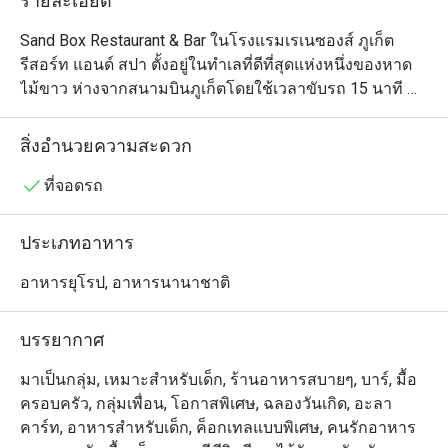
รายละเอียด
Sand Box Restaurant & Bar ในโรงแรมเรเนซองส์ ภูเก็ต 
รีสอร์ท แอนด์ สปา ตั้งอยู่ในทำเลที่ดีที่สุดแห่งหนึ่งของหาด
ไม้ขาว ห่างจากสนามบินภูเก็ตโดยใช้เวลาขับรถ 15 นาที 
เห็นได้ชัดว่าไม่ใช่แค่เพียงวิวทะเลเท่านั้นที่จะทำให้คุณต้อง
ตะลึง เมื่อรวมทุกอย่างเข้าด้วยกัน ไม่ว่าจะเป็นบรรยากาศ
สิ่งอำนวยความสะดวก
ชายหาดที่ผ่อนคลายของร้านอาหาร การตกแต่งภายในที่
โปร่งสบายพร้อมพื้นทรายทั้งชั้น เมนูอาหารว่างและบาร์บีคิว
ที่จอดรถ
มื้อค่ำครบครัน และบาร์ที่น่านั่งในตอนกลางคืน สถานที่แห่ง
นี้จึงตอบสนองทุกความต้องการของผู้ที่มาเที่ยวชายหาดได้
ประเภทอาหาร
อย่างแท้จริง เมนูไฮไลท์ ได้แก่ พิซซ่าอบใหม่เอี่ยม เบอร์เกอร์
ทำเอง โปเกโบลว์ และอาหารทะเล
อาหารยุโรป, อาหารนานาชาติ
บรรยากาศ
มาเป็นกลุ่ม, เหมาะสำหรับเด็ก, ร้านอาหารสบายๆ, บาร์, มื้อ
ครอบครัว, กลุ่มเพื่อน, โอกาสพิเศษ, ฉลองวันเกิด, อะลา
คาร์ท, อาหารสำหรับเด็ก, ค็อกเทลแบบพิเศษ, คนรักอาหาร