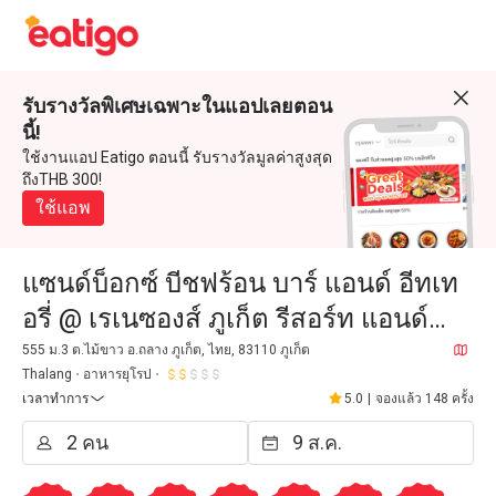
รับรางวัลพิเศษเฉพาะในแอปเลยตอน
นี้!
ใช้งานแอป Eatigo ตอนนี้ รับรางวัลมูลค่าสูงสุด
ถึงTHB 300!
ใช้แอพ
แซนด์บ็อกซ์ บีชฟร้อน บาร์ แอนด์ อีทเท
อรี่ @ เรเนซองส์ ภูเก็ต รีสอร์ท แอนด์
สปา
555 ม.3 ต.ไม้ขาว อ.ถลาง ภูเก็ต, ไทย, 83110 ภูเก็ต
Thalang
อาหารยุโรป
เวลาทำการ
5.0
|
จองแล้ว 148 ครั้ง