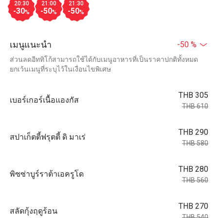
20:30
21:00
21:30
-30
-50
-50
%
%
%
เมนูแนะนำ
-50 %
ส่วนลดอีททิโก้สามารถใช้ได้กับเมนูอาหารที่เป็นราคาปกติทั้งหมด
ยกเว้นเมนูที่ระบุไว้ในเงื่อนไขพิเศษ
THB 305
เบอร์เกอร์เนื้อแองกัส
THB 610
THB 290
สปาเก็ตตี้ฟรุตตี้ ดิ มาเร่
THB 580
THB 280
พิซซ่าบูร์ราต้าเอครูโด
THB 560
THB 270
สลัดกุ้งฤดูร้อน
THB 540