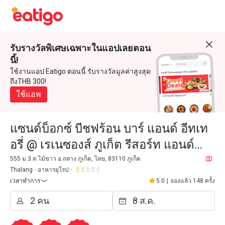
รับรางวัลพิเศษเฉพาะในแอปเลยตอน
นี้!
ใช้งานแอป Eatigo ตอนนี้ รับรางวัลมูลค่าสูงสุด
ถึงTHB 300!
ใช้แอพ
แซนด์บ็อกซ์ บีชฟร้อน บาร์ แอนด์ อีทเท
อรี่ @ เรเนซองส์ ภูเก็ต รีสอร์ท แอนด์
สปา
555 ม.3 ต.ไม้ขาว อ.ถลาง ภูเก็ต, ไทย, 83110 ภูเก็ต
Thalang
อาหารยุโรป
เวลาทำการ
5.0
|
จองแล้ว 148 ครั้ง