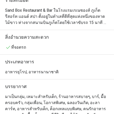
รายละเอียด
Sand Box Restaurant & Bar ในโรงแรมเรเนซองส์ ภูเก็ต 
รีสอร์ท แอนด์ สปา ตั้งอยู่ในทำเลที่ดีที่สุดแห่งหนึ่งของหาด
ไม้ขาว ห่างจากสนามบินภูเก็ตโดยใช้เวลาขับรถ 15 นาที 
เห็นได้ชัดว่าไม่ใช่แค่เพียงวิวทะเลเท่านั้นที่จะทำให้คุณต้อง
ตะลึง เมื่อรวมทุกอย่างเข้าด้วยกัน ไม่ว่าจะเป็นบรรยากาศ
สิ่งอำนวยความสะดวก
ชายหาดที่ผ่อนคลายของร้านอาหาร การตกแต่งภายในที่
โปร่งสบายพร้อมพื้นทรายทั้งชั้น เมนูอาหารว่างและบาร์บีคิว
ที่จอดรถ
มื้อค่ำครบครัน และบาร์ที่น่านั่งในตอนกลางคืน สถานที่แห่ง
นี้จึงตอบสนองทุกความต้องการของผู้ที่มาเที่ยวชายหาดได้
ประเภทอาหาร
อย่างแท้จริง เมนูไฮไลท์ ได้แก่ พิซซ่าอบใหม่เอี่ยม เบอร์เกอร์
ทำเอง โปเกโบลว์ และอาหารทะเล
อาหารยุโรป, อาหารนานาชาติ
บรรยากาศ
มาเป็นกลุ่ม, เหมาะสำหรับเด็ก, ร้านอาหารสบายๆ, บาร์, มื้อ
ครอบครัว, กลุ่มเพื่อน, โอกาสพิเศษ, ฉลองวันเกิด, อะลา
คาร์ท, อาหารสำหรับเด็ก, ค็อกเทลแบบพิเศษ, คนรักอาหาร