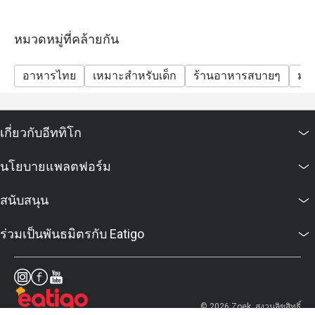
หมวดหมู่ที่คล้ายกัน
อาหารไทย
เหมาะสำหรับเด็ก
ร้านอาหารสบายๆ
มังส
เกี่ยวกับอีททิโก
นโยบายแพลตฟอร์ม
สนับสนุน
ร่วมเป็นพันธมิตรกับ Eatigo
© 2026 Zoek. สงวนลิขสิทธิ์