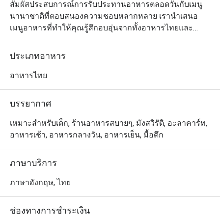
สัมผัสประสบการณ์การรับประทานอาหารตลอดวันกับเมนู
นานาชาติที่ตอบสนองความชอบหลากหลาย เรานำเสนอ
เมนูอาหารที่ทำให้คุณรู้สึกอบอุ่นจากทั้งอาหารไทยและ
อาหารตะวันตก ไม่ว่าคุณจะอยากลิ้มรสชาติอันเข้มข้นของ
อาหารไทยแท้ๆ หรือรสชาติที่คุ้นเคยของอาหารตะวันตก
ประเภทอาหาร
คลาสสิก เมนูของเราถูกออกแบบมาเพื่อตอบสนองความ
ชอบหลากหลายของทุกคน ตั้งแต่มื้อเช้าจนถึงมื้อค่ำ 
อาหารไทย
เพลิดเพลินกับอาหารจากทั่วโลกในบรรยากาศที่อบอุ่นและ
ผ่อนคลายริมสระว่ายน้ำ
บรรยากาศ
เหมาะสำหรับเด็ก, ร้านอาหารสบายๆ, มังสวิรัติ, อะลาคาร์ท,
อาหารเช้า, อาหารกลางวัน, อาหารเย็น, มื้อดึก
ภาษาบริการ
ภาษาอังกฤษ, ไทย
ช่องทางการชำระเงิน