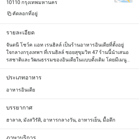
10110 กรุงเทพมหานคร
คัดลอกที่อยู่
รายละเอียด
จันดนี โชว์ค แอท เรนฮิลล์ เป็นร้านอาหารอินเดียที่ตั้งอยู่
ใจกลางกรุงเทพฯ ที่เรนฮิลล์ ซอยสุขุมวิท 47 ร้านนี้นำเสนอ
รสชาติและวัฒนธรรมของอินเดียในแบบดั้งเดิม โดยมีเมนู
หลากหลายที่เต็มไปด้วยรสชาติที่เข้มข้น เช่น แกงเผ็ดร้อน, คู
บับที่หอมกรุ่น และเครื่องเทศที่จัดจ้านซึ่งสะท้อนถึงรสชาติ
ประเภทอาหาร
ของอาหารสตรีทฟู้ดแบบดั้งเดิมของอินเดีย ภายในร้านได้รับ
การตกแต่งอย่างประณีต สอดแทรกความงดงามของ
อาหารอินเดีย
วัฒนธรรมอินเดียผ่านภาพจิตรกรรมฝาผนังที่เต็มไปด้วยสีสัน
และเรื่องราว ถ่ายทอดความเป็นเอกลักษณ์ของอินเดียได้
บรรยากาศ
อย่างงดงาม สำหรับผู้ที่มองหาประสบการณ์การรับประทาน
อาหารอินเดียแบบดั้งเดิม ในกรุงเทพฯ ร้านจันดนี โชว์ค คือ
ฮาลาล, มังสวิรัติ, อาหารกลางวัน, อาหารเย็น, มื้อดึก
ทางเลือกที่ไม่ควรพลาด ด้วยรสชาติที่เข้มข้นและกลมกล่อม 
บรรยากาศที่อบอุ่นและเต็มไปด้วยเสน่ห์ พร้อมการบริการที่
ภาษาบริการ