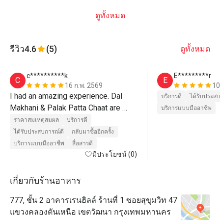
ดูทั้งหมด
รีวิว
4.6
(5)
ดูทั้งหมด
c**********k
E*********r
C
E
16 ก.พ. 2569
10
I had an amazing experience. Dal 
บริการดี
ได้รับประส
Makhani & Palak Patta Chaat are 
บริการแบบมืออาชีพ
must try. 
ราคาสมเหตุสมผล
บริการดี
ได้รับประสบการณ์ดี
กลับมาซื้ออีกครั้ง
บริการแบบมืออาชีพ
สื่อสารดี
มีประโยชน์ (0)
เกี่ยวกับร้านอาหาร
777, ชั้น 2 อาคารเรนฮิลล์ ร้านที่ 1 ซอยสุขุมวิท 47
แขวงคลองตันเหนือ เขตวัฒนา กรุงเทพมหานคร