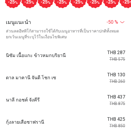
-25
-25
-25
-25
-25
-25
-25
-25
%
%
%
%
%
%
%
เมนูแนะนำ
-50 %
ส่วนลดอีททิโก้สามารถใช้ได้กับเมนูอาหารที่เป็นราคาปกติทั้งหมด
ยกเว้นเมนูที่ระบุไว้ในเงื่อนไขพิเศษ
THB 287
นิซัม เนื้อแกะ ข้าวหมกบริยานี
THB 575
THB 130
ดาล มาคานี จันดี โชก เซ
THB 260
THB 437
นาลี กอชต์ จังคีรี
THB 875
THB 425
กุ้งลายเสือซาฟรานี
THB 850