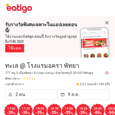
รับรางวัลพิเศษเฉพาะในแอปเลยตอน
นี้!
ใช้งานแอป Eatigo ตอนนี้ รับรางวัลมูลค่าสูงสุด
ถึงTHB 300!
ใช้แอพ
ทะเล @ โรงแรมอครา พัทยา
777 หมู่ 5 เมืองพัทยา อำเภอบางละมุง จังหวัดชลบุรี 20150 Pattaya
พัทยากลาง
เวลาทำการ
2.0
|
จองแล้ว 159 ครั้ง
17:00
17:30
18:00
18:30
19:00
19:30
20:00
20:3
-35
-35
-35
-35
-35
-35
-40
-50
%
%
%
%
%
%
%