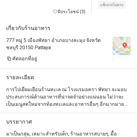
part with 85 thb for a plastic bottle of 
foods. It would’ve 
แพ็กเกจไม่ตรง
water, which is an excessive price 
มีประโยชน์ (3)
was all on one flo
even for a hotel

section desserts w
They did not refill
เกี่ยวกับร้านอาหาร
The bright spot is the staff of the 
If it all the Thai f
777 หมู่ 5 เมืองพัทยา อำเภอบางละมุง จังหวัด
also upstairs. We 
ชลบุรี 20150 Pattaya
7:30 PM and there
anything left only 
คัดลอกที่อยู่
you ask for it eve
empty. They had br
รายละเอียด
no cheese. No high
smoked salmon. Yes
การไปเยี่ยมเยือนร้านทะเล ณ โรงแรมอครา พัทยา จะมอบ
selection was quit
ประสบการณ์ด้านอาหารที่น่าจดจำอย่างแน่นอน ไม่ว่าจะ
Australian roast b
เป็นเมนูสดใหม่จากท้องทะเลและอาหารอื่นๆ อีกมากมาย 
pudding selection
ทุกคำช่างเต็มไปด้วยรสชาติที่น่าประทับใจ ร้านนี้เป็นอีกหนึ่ง
quality there sever
จุดหมายปลายทางหรูหราในพัทยาเหนือที่สายเที่ยวและสาย
บรรยากาศ
when we arrived. I 
กินไม่ควรพลาดแวะไปเช็คอิน พบกับไลน์อาหารหลาก
out most of the foo
สัญชาติจากทุกมุมโลก ในบรรยากาศโอ่โถงและ
มาเป็นกลุ่ม, เหมาะสำหรับเด็ก, ร้านอาหารสบายๆ, มื้อ
serving food behin