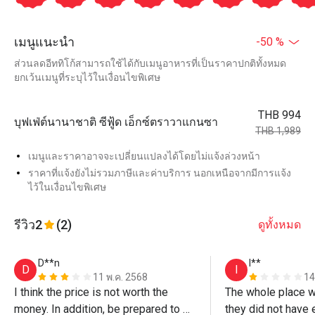
เมนูแนะนำ
-50 %
ส่วนลดอีททิโก้สามารถใช้ได้กับเมนูอาหารที่เป็นราคาปกติทั้งหมด
ยกเว้นเมนูที่ระบุไว้ในเงื่อนไขพิเศษ
THB 994
บุฟเฟ่ต์นานาชาติ ซีฟู้ด เอ็กซ์ตราวาแกนซา
THB 1,989
เมนูและราคาอาจจะเปลี่ยนแปลงได้โดยไม่แจ้งล่วงหน้า
ราคาที่แจ้งยังไม่รวมภาษีและค่าบริการ นอกเหนือจากมีการแจ้ง
ไว้ในเงื่อนไขพิเศษ
รีวิว
2
(2)
ดูทั้งหมด
D**n
I**
D
I
11 พ.ค. 2568
14
I think the price is not worth the 
The whole place w
money. In addition, be prepared to 
they did not have 