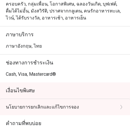
สถาปัตยกรรมสุดอลังการของพื้นที่ทั้งสองชั้น ลิ้มลองความ
ครอบครัว, กลุ่มเพื่อน, โอกาสพิเศษ, ฉลองวันเกิด, บุฟเฟต์,
rather miserable. 
สดใหม่ของซีฟู้ดและซาชิมิ ตลอดจนเมนูผัดไทยสไตล์ดั้งเดิม
ดื่มได้ไม่อั้น, มังสวิรัติ, ปราศจากกลูเตน, คนรักอาหารทะเล,
quite friendly, but 
ที่ปรุงอย่างพิถีพิถันด้วยเทคนิคการทำอาหารแบบไทยแท้ๆ
ไวน์, ได้รับรางวัล, อาหารเช้า, อาหารเย็น
again. There are s
places.
ภาษาบริการ
ภาษาอังกฤษ, ไทย
ช่องทางการชำระเงิน
Cash, Visa, Mastercard®
เงื่อนไขพิเศษ
นโยบายการยกเลิกและแก้ไขการจอง
คำถามที่พบบ่อย