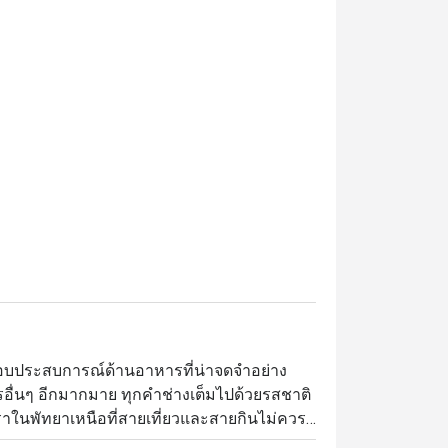
ood behind the counters rather miserable. The 
aitresses are quite friendly, but I wouldn’t go 
here again. There are so many much better 
laces.
อบประสบการณ์ด้านอาหารที่น่าจดจำอย่าง
อื่นๆ อีกมากมาย ทุกคำช่างเต็มไปด้วยรสชาติ
หราในพัทยาเหนือที่สายเที่ยวและสายกินไม่ควร
ทุกมุมโลก ในบรรยากาศโอ่โถงและ