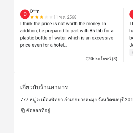
D**n
D
11 พ.ค. 2568
I think the price is not worth the money. In 
T
addition, be prepared to part with 85 thb for a 
h
plastic bottle of water, which is an excessive 
b
price even for a hotel

J
T
The bright spot is the staff of the place, who 
มีประโยชน์ (3)
T
w
h
a
เกี่ยวกับร้านอาหาร
b
f
777 หมู่ 5 เมืองพัทยา อำเภอบางละมุง จังหวัดชลบุรี 20
s
b
คัดลอกที่อยู่
a
e
o