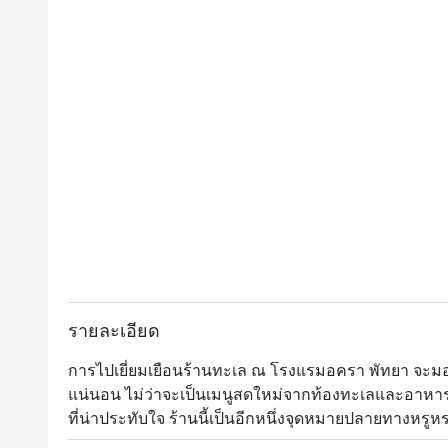
f
w
t
p
รายละเอียด
การไปเยี่ยมเยือนร้านทะเล ณ โรงแรมอครา พัทยา จะม
แน่นอน ไม่ว่าจะเป็นเมนูสดใหม่จากท้องทะเลและอาหาร
ที่น่าประทับใจ ร้านนี้เป็นอีกหนึ่งจุดหมายปลายทางหรู
พลาดแวะไปเช็คอิน พบกับไลน์อาหารหลากสัญชาติจาก