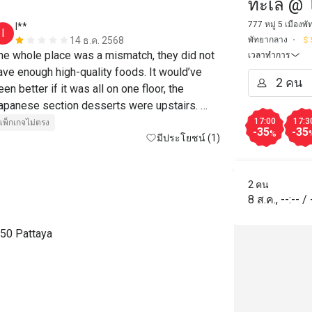
ทะเล @ 
777 หมู่ 5 เมือง
I**
I
พัทยากลาง
14 ธ.ค. 2568
he whole place was a mismatch, they did not 
เวลาทำการ
ave enough high-quality foods. It would’ve 
een better if it was all on one floor, the 
apanese section desserts were upstairs. 
hey did not refill food fast enough. If it all the 
17:00
17:3
แพ็กเกจไม่ตรง
-35
-35
%
hai food selection was also upstairs. We 
มีประโยชน์ (1)
ere there around 7:30 PM and there was 
ardly anything left only salmon sashimi if you 
2 คน
sk for it everything else was empty. They had 
8 ส.ค.
,
--:--
/
read, but they had no cheese. No high-quality 
oods like smoked salmon. Yes, the shellfish 
150 Pattaya
election was quite good. The Australian roast 
eef was tough. The pudding selection was 
bysmal low quality there several groups 
ating when we arrived. I think they cleaned 
ut most of the food. Also, the staff serving 