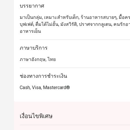
สถาปัตยกรรมสุดอลังการของพื้นที่ทั้งสองชั้น ลิ้มลอง
บรรยากาศ
ไทยสไตล์ดั้งเดิมที่ปรุงอย่างพิถีพิถันด้วยเทคนิคการท
มาเป็นกลุ่ม, เหมาะสำหรับเด็ก, ร้านอาหารสบายๆ, มื้อครอ
บุฟเฟต์, ดื่มได้ไม่อั้น, มังสวิรัติ, ปราศจากกลูเตน, คนรั
อาหารเย็น
ภาษาบริการ
ภาษาอังกฤษ, ไทย
ช่องทางการชำระเงิน
Cash, Visa, Mastercard®
เงื่อนไขพิเศษ