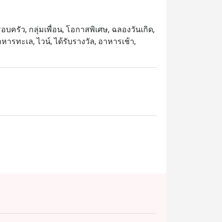
ความสดใหม่ของซีฟู้ดและซาชิมิ ตลอดจนเมนูผัด
ำอาหารแบบไทยแท้ๆ
บครัว, กลุ่มเพื่อน, โอกาสพิเศษ, ฉลองวันเกิด,
กอาหารทะเล, ไวน์, ได้รับรางวัล, อาหารเช้า,