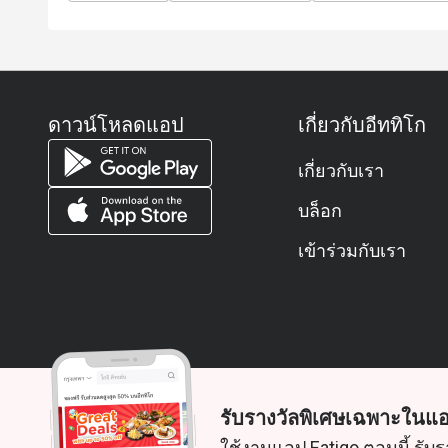
ดาวน์โหลดแอป
เกี่ยวกับอีททิโก
เกี่ยวกับเรา
บล็อก
เข้าร่วมกับเรา
รับรางวัลพิเศษเฉพาะในแอ
© 2026 Zoek. สงวนลิขสิทธิ์
ใช้งานแอป Eatigo ตอนนี้ รับร