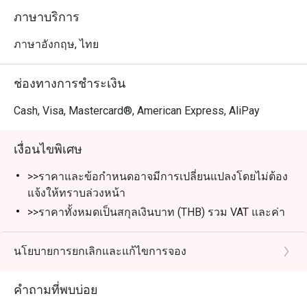
ภาษาบริการ
ภาษาอังกฤษ, ไทย
ช่องทางการชำระเงิน
Cash, Visa, Mastercard®, American Express, AliPay
เงื่อนไขพิเศษ
>>ราคาและข้อกำหนดอาจมีการเปลี่ยนแปลงโดยไม่ต้อง
แจ้งให้ทราบล่วงหน้า
>>ราคาทั้งหมดเป็นสกุลเงินบาท (THB) รวม VAT และค่า
บริการแล้ว เว้นแต่จะระบุไว้เป็นกรณีพิเศษ
**บุฟเฟ่ต์ติ่มซำ AYCE** รวมถึงข้าวหรือก๋วยเตี๋ยวหนึ่งจาน
นโยบายการยกเลิกและแก้ไขการจอง
ซุป และของหวาน
>>ส่วนลดใช้ได้เฉพาะบุฟเฟ่ต์ติ่มซำ AYCE ไม่สามารถใช้
คำถามที่พบบ่อย
ส่วนลดนี้กับเมนูอาลาคาร์ท เครื่องดื่ม และโปรโมชั่นอื่น