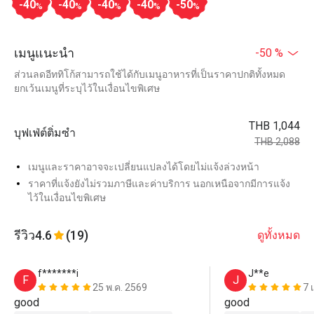
-40
-40
-40
-40
-50
%
%
%
%
%
เมนูแนะนำ
-50 %
ส่วนลดอีททิโก้สามารถใช้ได้กับเมนูอาหารที่เป็นราคาปกติทั้งหมด
ยกเว้นเมนูที่ระบุไว้ในเงื่อนไขพิเศษ
THB 1,044
บุฟเฟ่ต์ติ่มซำ
THB 2,088
เมนูและราคาอาจจะเปลี่ยนแปลงได้โดยไม่แจ้งล่วงหน้า
ราคาที่แจ้งยังไม่รวมภาษีและค่าบริการ นอกเหนือจากมีการแจ้ง
ไว้ในเงื่อนไขพิเศษ
รีวิว
4.6
(19)
ดูทั้งหมด
f*******i
J**e
F
J
25 พ.ค. 2569
7 
good
good