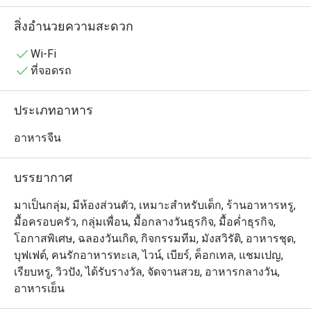
สำหรับการดื่มด่ำกับอาหารชั้นเลิศควบคู่ไปกับทัศนียภาพอัน
น่าทึ่ง

สิ่งอำนวยความสะดวก
・Bai Yun ตอบโจทย์ได้ทุกความต้องการ ไม่ว่าจะเป็นมื้อ
อาหารสำหรับติดต่อธุรกิจ หรือการนัดเดทสุดพิเศษกับคนรัก 
Wi-Fi
ห้องอาหารแห่งนี้มีชื่อเสียงด้าน ฝีมือการปรุงอาหารอัน
ที่จอดรถ
ประณีต และการคัดสรรวัตถุดิบคุณภาพสูง เมนูซิกเนเจอร์ที่
ไม่ควรพลาด ได้แก่ หมูย่างกรอบ ที่ชุ่มฉ่ำ, หมูแดงน้ำผึ้ง (ชา
ประเภทอาหาร
ชิว) รสชาติกลมกล่อม และติ่มซำที่ทำขึ้นอย่างพิถีพิถันหลาก
หลายชนิด — ทุกจานคือความสุขที่แท้จริงของการลิ้มรส

อาหารจีน
・จองโต๊ะที่ Bai Yun ตอนนี้ เพื่อรับสิทธิ์โปรโมชั่นสุดพิเศษ 
ลดสูงสุดถึง 50%! ให้คุณได้ลิ้มลองรสชาติอาหารกวางตุ้ง
บรรยากาศ
ระดับพรีเมียม พร้อมเพลิดเพลินกับทิวทัศน์บนฟ้าระดับโลก 
เพื่อสัมผัสประสบการณ์การรับประทานอาหารที่ไม่เหมือน
มาเป็นกลุ่ม, มีห้องส่วนตัว, เหมาะสำหรับเด็ก, ร้านอาหารหรู,
ใคร
มื้อครอบครัว, กลุ่มเพื่อน, มื้อกลางวันธุรกิจ, มื้อค่ำธุรกิจ,
โอกาสพิเศษ, ฉลองวันเกิด, กิจกรรมทีม, มังสวิรัติ, อาหารชุด,
บุฟเฟต์, คนรักอาหารทะเล, ไวน์, เบียร์, ค็อกเทล, แชมเปญ,
เรียบหรู, วิวปัง, ได้รับรางวัล, จัดจานสวย, อาหารกลางวัน,
อาหารเย็น