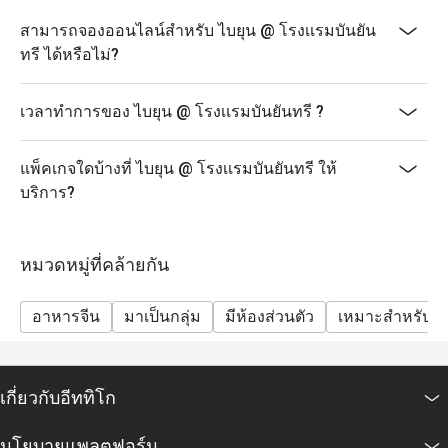
ๆ ของร้าน
สามารถจองออนไลน์สำหรับ ไบยุน @ โรงเเรมบันยัน
>>นโยบายสำหรับเด็ก: เด็กอายุ 4-11 ปีจะคิดค่าบริการ
ทรี ได้หรือไม่?
ครึ่งราคา (ไม่สามารถใช้ส่วนลด Eatigo กับราคาเด็กได้);
เด็กอายุ 12 ปีขึ้นไปจะถูกคิดค่าบริการในอัตราผู้ใหญ่ปกติ
เวลาทำการของ ไบยุน @ โรงเเรมบันยันทรี ?
>>ราคาในช่วงเทศกาลพิเศษและวันหยุดสาธารณะอาจมี
การเปลี่ยนแปลงโดยไม่ต้องแจ้งให้ทราบล่วงหน้า
แพ็คเกจใดบ้างที่ ไบยุน @ โรงเเรมบันยันทรี ให้
>>Bai Yun มีการแต่งกายแบบไม่เป็นทางการ (เสื้อผ้ากีฬา
บริการ?
หรือลักษณะการแต่งกายแบบกีฬา รองเท้าแตะ รองเท้า
แตะแบบชายหาด รองเท้าแตะแบบพลิก และรองเท้าผ้าใบ
ชายแบบเปิดไม่อนุญาตให้เข้าใช้บริการ)
หมวดหมู่ที่คล้ายกัน
อาหารจีน
มาเป็นกลุ่ม
มีห้องส่วนตัว
เหมาะสำหรับเด
เกี่ยวกับอีททิโก
นโยบายแพลตฟอร์ม