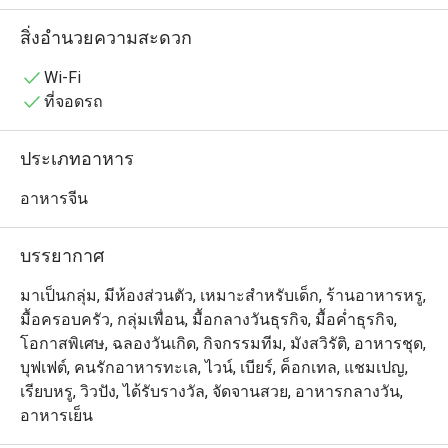
สำหรับการดื่มด่ำกับอาหารชั้นเลิศควบคู่ไปกับทัศนียภาพอัน
น่าทึ่ง

สิ่งอำนวยความสะดวก
・Bai Yun ตอบโจทย์ได้ทุกความต้องการ ไม่ว่าจะเป็นมื้อ
อาหารสำหรับติดต่อธุรกิจ หรือการนัดเดทสุดพิเศษกับคนรัก 
Wi-Fi
ห้องอาหารแห่งนี้มีชื่อเสียงด้าน ฝีมือการปรุงอาหารอัน
ที่จอดรถ
ประณีต และการคัดสรรวัตถุดิบคุณภาพสูง เมนูซิกเนเจอร์ที่
ไม่ควรพลาด ได้แก่ หมูย่างกรอบ ที่ชุ่มฉ่ำ, หมูแดงน้ำผึ้ง (ชา
ประเภทอาหาร
ชิว) รสชาติกลมกล่อม และติ่มซำที่ทำขึ้นอย่างพิถีพิถันหลาก
หลายชนิด — ทุกจานคือความสุขที่แท้จริงของการลิ้มรส

อาหารจีน
・จองโต๊ะที่ Bai Yun ตอนนี้ เพื่อรับสิทธิ์โปรโมชั่นสุดพิเศษ 
ลดสูงสุดถึง 50%! ให้คุณได้ลิ้มลองรสชาติอาหารกวางตุ้ง
บรรยากาศ
ระดับพรีเมียม พร้อมเพลิดเพลินกับทิวทัศน์บนฟ้าระดับโลก 
เพื่อสัมผัสประสบการณ์การรับประทานอาหารที่ไม่เหมือน
มาเป็นกลุ่ม, มีห้องส่วนตัว, เหมาะสำหรับเด็ก, ร้านอาหารหรู,
ใคร
มื้อครอบครัว, กลุ่มเพื่อน, มื้อกลางวันธุรกิจ, มื้อค่ำธุรกิจ,
โอกาสพิเศษ, ฉลองวันเกิด, กิจกรรมทีม, มังสวิรัติ, อาหารชุด,
บุฟเฟต์, คนรักอาหารทะเล, ไวน์, เบียร์, ค็อกเทล, แชมเปญ,
เรียบหรู, วิวปัง, ได้รับรางวัล, จัดจานสวย, อาหารกลางวัน,
อาหารเย็น