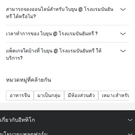
ๆ ของร้าน
สามารถจองออนไลน์สำหรับ ไบยุน @ โรงเเรมบันยัน
>>นโยบายสำหรับเด็ก: เด็กอายุ 4-11 ปีจะคิดค่าบริการ
ทรี ได้หรือไม่?
ครึ่งราคา (ไม่สามารถใช้ส่วนลด Eatigo กับราคาเด็กได้);
เด็กอายุ 12 ปีขึ้นไปจะถูกคิดค่าบริการในอัตราผู้ใหญ่ปกติ
เวลาทำการของ ไบยุน @ โรงเเรมบันยันทรี ?
>>ราคาในช่วงเทศกาลพิเศษและวันหยุดสาธารณะอาจมี
การเปลี่ยนแปลงโดยไม่ต้องแจ้งให้ทราบล่วงหน้า
แพ็คเกจใดบ้างที่ ไบยุน @ โรงเเรมบันยันทรี ให้
>>Bai Yun มีการแต่งกายแบบไม่เป็นทางการ (เสื้อผ้ากีฬา
บริการ?
หรือลักษณะการแต่งกายแบบกีฬา รองเท้าแตะ รองเท้า
แตะแบบชายหาด รองเท้าแตะแบบพลิก และรองเท้าผ้าใบ
ชายแบบเปิดไม่อนุญาตให้เข้าใช้บริการ)
หมวดหมู่ที่คล้ายกัน
อาหารจีน
มาเป็นกลุ่ม
มีห้องส่วนตัว
เหมาะสำหรับเด
เกี่ยวกับอีททิโก
นโยบายแพลตฟอร์ม