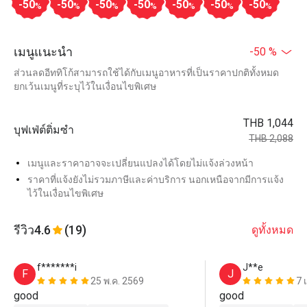
-50
-50
-50
-50
-50
-50
-50
%
%
%
%
%
%
%
เมนูแนะนำ
-50 %
ส่วนลดอีททิโก้สามารถใช้ได้กับเมนูอาหารที่เป็นราคาปกติทั้งหมด
ยกเว้นเมนูที่ระบุไว้ในเงื่อนไขพิเศษ
THB 1,044
บุฟเฟ่ต์ติ่มซำ
THB 2,088
เมนูและราคาอาจจะเปลี่ยนแปลงได้โดยไม่แจ้งล่วงหน้า
ราคาที่แจ้งยังไม่รวมภาษีและค่าบริการ นอกเหนือจากมีการแจ้ง
ไว้ในเงื่อนไขพิเศษ
รีวิว
4.6
(19)
ดูทั้งหมด
f*******i
J**e
F
J
25 พ.ค. 2569
7 
good
good