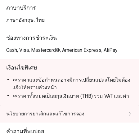
ภาษาบริการ
ภาษาอังกฤษ, ไทย
ช่องทางการชำระเงิน
Cash, Visa, Mastercard®, American Express, AliPay
เงื่อนไขพิเศษ
>>ราคาและข้อกำหนดอาจมีการเปลี่ยนแปลงโดยไม่ต้อง
แจ้งให้ทราบล่วงหน้า
>>ราคาทั้งหมดเป็นสกุลเงินบาท (THB) รวม VAT และค่า
บริการแล้ว เว้นแต่จะระบุไว้เป็นกรณีพิเศษ
**บุฟเฟ่ต์ติ่มซำ AYCE** รวมถึงข้าวหรือก๋วยเตี๋ยวหนึ่งจาน
นโยบายการยกเลิกและแก้ไขการจอง
ซุป และของหวาน
>>ส่วนลดใช้ได้เฉพาะบุฟเฟ่ต์ติ่มซำ AYCE ไม่สามารถใช้
คำถามที่พบบ่อย
ส่วนลดนี้กับเมนูอาลาคาร์ท เครื่องดื่ม และโปรโมชั่นอื่น