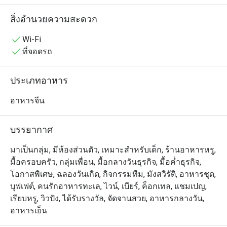
สำหรับการดื่มด่ำกับอาหารชั้นเลิศควบคู่ไปกับทัศนียภาพอัน
น่าทึ่ง

สิ่งอำนวยความสะดวก
・Bai Yun ตอบโจทย์ได้ทุกความต้องการ ไม่ว่าจะเป็นมื้อ
อาหารสำหรับติดต่อธุรกิจ หรือการนัดเดทสุดพิเศษกับคนรัก 
Wi-Fi
ห้องอาหารแห่งนี้มีชื่อเสียงด้าน ฝีมือการปรุงอาหารอัน
ที่จอดรถ
ประณีต และการคัดสรรวัตถุดิบคุณภาพสูง เมนูซิกเนเจอร์ที่
ไม่ควรพลาด ได้แก่ หมูย่างกรอบ ที่ชุ่มฉ่ำ, หมูแดงน้ำผึ้ง (ชา
ประเภทอาหาร
ชิว) รสชาติกลมกล่อม และติ่มซำที่ทำขึ้นอย่างพิถีพิถันหลาก
หลายชนิด — ทุกจานคือความสุขที่แท้จริงของการลิ้มรส

อาหารจีน
・จองโต๊ะที่ Bai Yun ตอนนี้ เพื่อรับสิทธิ์โปรโมชั่นสุดพิเศษ 
ลดสูงสุดถึง 50%! ให้คุณได้ลิ้มลองรสชาติอาหารกวางตุ้ง
บรรยากาศ
ระดับพรีเมียม พร้อมเพลิดเพลินกับทิวทัศน์บนฟ้าระดับโลก 
เพื่อสัมผัสประสบการณ์การรับประทานอาหารที่ไม่เหมือน
มาเป็นกลุ่ม, มีห้องส่วนตัว, เหมาะสำหรับเด็ก, ร้านอาหารหรู,
ใคร
มื้อครอบครัว, กลุ่มเพื่อน, มื้อกลางวันธุรกิจ, มื้อค่ำธุรกิจ,
โอกาสพิเศษ, ฉลองวันเกิด, กิจกรรมทีม, มังสวิรัติ, อาหารชุด,
บุฟเฟต์, คนรักอาหารทะเล, ไวน์, เบียร์, ค็อกเทล, แชมเปญ,
เรียบหรู, วิวปัง, ได้รับรางวัล, จัดจานสวย, อาหารกลางวัน,
อาหารเย็น