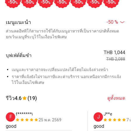
-50
-50
-50
-50
-50
-50
-50
%
%
%
%
%
%
%
เมนูแนะนำ
-50 %
ส่วนลดอีททิโก้สามารถใช้ได้กับเมนูอาหารที่เป็นราคาปกติทั้งหมด
ยกเว้นเมนูที่ระบุไว้ในเงื่อนไขพิเศษ
THB 1,044
บุฟเฟ่ต์ติ่มซำ
THB 2,088
เมนูและราคาอาจจะเปลี่ยนแปลงได้โดยไม่แจ้งล่วงหน้า
ราคาที่แจ้งยังไม่รวมภาษีและค่าบริการ นอกเหนือจากมีการแจ้ง
ไว้ในเงื่อนไขพิเศษ
รีวิว
4.6
(19)
ดูทั้งหมด
f*******i
J**e
F
J
25 พ.ค. 2569
7 
good
good