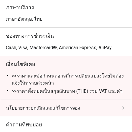
ภาษาบริการ
ภาษาอังกฤษ, ไทย
ช่องทางการชำระเงิน
Cash, Visa, Mastercard®, American Express, AliPay
เงื่อนไขพิเศษ
>>ราคาและข้อกำหนดอาจมีการเปลี่ยนแปลงโดยไม่ต้อง
แจ้งให้ทราบล่วงหน้า
>>ราคาทั้งหมดเป็นสกุลเงินบาท (THB) รวม VAT และค่า
บริการแล้ว เว้นแต่จะระบุไว้เป็นกรณีพิเศษ
**บุฟเฟ่ต์ติ่มซำ AYCE** รวมถึงข้าวหรือก๋วยเตี๋ยวหนึ่งจาน
นโยบายการยกเลิกและแก้ไขการจอง
ซุป และของหวาน
>>ส่วนลดใช้ได้เฉพาะบุฟเฟ่ต์ติ่มซำ AYCE ไม่สามารถใช้
คำถามที่พบบ่อย
ส่วนลดนี้กับเมนูอาลาคาร์ท เครื่องดื่ม และโปรโมชั่นอื่น