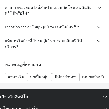
ๆ ของร้าน
สามารถจองออนไลน์สำหรับ ไบยุน @ โรงเเรมบันยัน
>>นโยบายสำหรับเด็ก: เด็กอายุ 4-11 ปีจะคิดค่าบริการ
ทรี ได้หรือไม่?
ครึ่งราคา (ไม่สามารถใช้ส่วนลด Eatigo กับราคาเด็กได้);
เด็กอายุ 12 ปีขึ้นไปจะถูกคิดค่าบริการในอัตราผู้ใหญ่ปกติ
เวลาทำการของ ไบยุน @ โรงเเรมบันยันทรี ?
>>ราคาในช่วงเทศกาลพิเศษและวันหยุดสาธารณะอาจมี
การเปลี่ยนแปลงโดยไม่ต้องแจ้งให้ทราบล่วงหน้า
แพ็คเกจใดบ้างที่ ไบยุน @ โรงเเรมบันยันทรี ให้
>>Bai Yun มีการแต่งกายแบบไม่เป็นทางการ (เสื้อผ้ากีฬา
บริการ?
หรือลักษณะการแต่งกายแบบกีฬา รองเท้าแตะ รองเท้า
แตะแบบชายหาด รองเท้าแตะแบบพลิก และรองเท้าผ้าใบ
ชายแบบเปิดไม่อนุญาตให้เข้าใช้บริการ)
หมวดหมู่ที่คล้ายกัน
อาหารจีน
มาเป็นกลุ่ม
มีห้องส่วนตัว
เหมาะสำหรับเด
เกี่ยวกับอีททิโก
นโยบายแพลตฟอร์ม