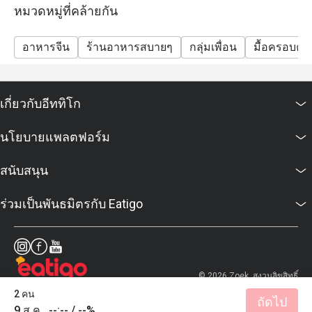
หมวดหมู่ที่คล้ายกัน
อาหารจีน
ร้านอาหารสบายๆ
กลุ่มเพื่อน
มื้อครอบครั
เกี่ยวกับอีททิโก
นโยบายแพลตฟอร์ม
สนับสนุน
ร่วมเป็นพันธมิตรกับ Eatigo
© 2026 Zoek. สงวนลิขสิทธิ์
2 คน
ถัดไป
9 ส.ค., --:-- / --%