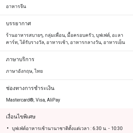
ร้อนแรงของอาหารเอเชียตะวันออกเฉียงใต้ไปจนถึงจาน
อาหารจีน
คอมฟอร์ทคลาสสิกของยุโรป ทางร้านมีเมนูที่ตอบสนองทุก
ความต้องการ โดยเฉพาะสำหรับผู้ที่มองหาเมนูอาหารทะเล
บรรยากาศ
แสนอร่อย แนะนำให้ลองสั่งหม่าโผวโต้วฟุซีฟู้ด ปลากะพง
ต้มกับผักกาดดอง ปูผัดขิงและต้นหอม และเนื้อผัดพริกไทยดำ
ร้านอาหารสบายๆ, กลุ่มเพื่อน, มื้อครอบครัว, บุฟเฟต์, อะลา
คาร์ท, ได้รับรางวัล, อาหารเช้า, อาหารกลางวัน, อาหารเย็น
ภาษาบริการ
ภาษาอังกฤษ, ไทย
ช่องทางการชำระเงิน
Mastercard®, Visa, AliPay
เงื่อนไขพิเศษ
บุฟเฟ่ต์อาหารเช้านานาชาติตั้งแต่เวลา : 6.30 น. - 10:30