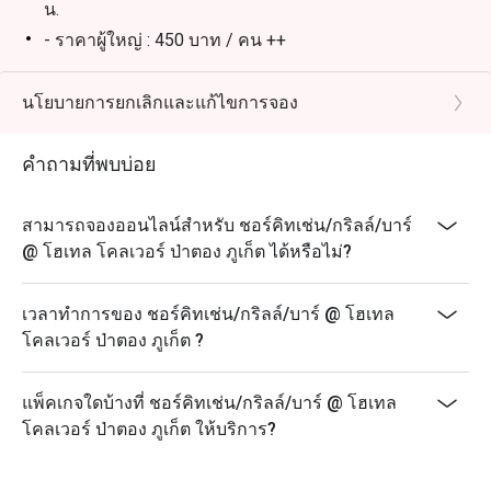
น.
- ราคาผู้ใหญ่ : 450 บาท / คน ++
- ราคาเด็กอายุ 6 - 12 ปี: 225 บาท / คน
หมายเหตุ :
นโยบายการยกเลิกและแก้ไขการจอง
* ไม่มีส่วนลด Eatigo สำหรับราคาเด็ก
คำถามที่พบบ่อย
* ราคาทั้งหมดเป็นเงินบาทและยังไม่รวมภาษีมูลค่าเพิ่ม
และค่าบริการ
สามารถจองออนไลน์สำหรับ ชอร์คิทเช่น/กริลล์/บาร์
@ โฮเทล โคลเวอร์ ป่าตอง ภูเก็ต ได้หรือไม่?
เวลาทำการของ ชอร์คิทเช่น/กริลล์/บาร์ @ โฮเทล
โคลเวอร์ ป่าตอง ภูเก็ต ?
แพ็คเกจใดบ้างที่ ชอร์คิทเช่น/กริลล์/บาร์ @ โฮเทล
โคลเวอร์ ป่าตอง ภูเก็ต ให้บริการ?