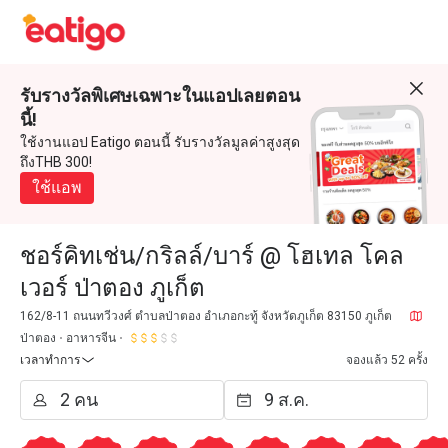
รับรางวัลพิเศษเฉพาะในแอปเลยตอน
นี้!
ใช้งานแอป Eatigo ตอนนี้ รับรางวัลมูลค่าสูงสุด
ถึงTHB 300!
ใช้แอพ
ชอร์คิทเช่น/กริลล์/บาร์ @ โฮเทล โคล
เวอร์ ป่าตอง ภูเก็ต
162/8-11 ถนนทวีวงศ์ ตำบลป่าตอง อำเภอกะทู้ จังหวัดภูเก็ต 83150 ภูเก็ต
ป่าตอง
อาหารจีน
เวลาทำการ
จองแล้ว 52 ครั้ง