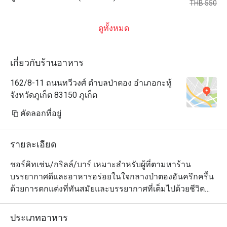
THB 550
ดูทั้งหมด
เกี่ยวกับร้านอาหาร
162/8-11 ถนนทวีวงศ์ ตำบลป่าตอง อำเภอกะทู้
จังหวัดภูเก็ต 83150 ภูเก็ต
คัดลอกที่อยู่
รายละเอียด
ชอร์คิทเช่น/กริลล์/บาร์ เหมาะสำหรับผู้ที่ตามหาร้าน
บรรยากาศดีและอาหารอร่อยในใจกลางป่าตองอันครึกครื้น 
ด้วยการตกแต่งที่ทันสมัยและบรรยากาศที่เต็มไปด้วยชีวิต
ชีวา ร้านอาหารออลเดย์ไดนิ่งบนชั้น 1 ของโฮเทล โคลเวอร์ 
ป่าตอง ภูเก็ต จึงเป็นสวรรค์สำหรับผู้ชื่นชอบอาหารที่
ประเภทอาหาร
แสวงหารสชาติที่หลากหลายอย่างแท้จริง ตั้งแต่รสชาติอัน